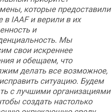
мены, которые предоставили
 в IAAF и верили в их
енность и
денциальность. Мы
им свои искреннее
ния и обещаем, что
жим делать все возможное,
исправить ситуацию. Будем
ть с лучшими организациями
чтобы создать настолько
асную окружающую среду,