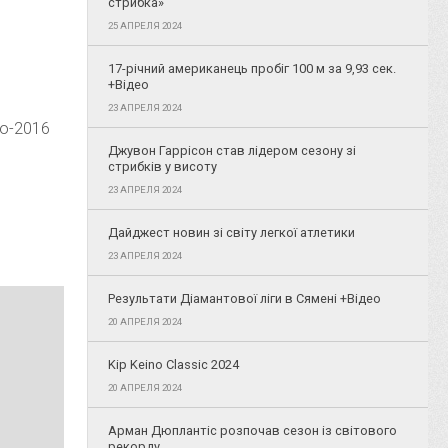
стрибка»
25 АПРЕЛЯ 2024
17-річний американець пробіг 100 м за 9,93 сек.
+Відео
23 АПРЕЛЯ 2024
ио-2016
Джувон Гаррісон став лідером сезону зі
стрибків у висоту
23 АПРЕЛЯ 2024
Дайджест новин зі світу легкої атлетики
23 АПРЕЛЯ 2024
Результати Діамантової ліги в Сямені +Відео
20 АПРЕЛЯ 2024
Kip Keino Classic 2024
20 АПРЕЛЯ 2024
Арман Дюплантіс розпочав сезон із світового
рекорду