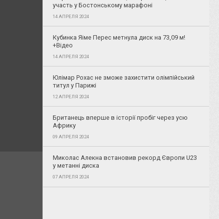
участь у Бостонському марафоні
14 АПРЕЛЯ 2024
Кубинка Яіме Перес метнула диск на 73,09 м!
+Відео
14 АПРЕЛЯ 2024
Юлімар Рохас не зможе захистити олімпійський
титул у Парижі
12 АПРЕЛЯ 2024
Британець вперше в історії пробіг через усю
Африку
09 АПРЕЛЯ 2024
Миколас Алекна встановив рекорд Європи U23
у метанні диска
07 АПРЕЛЯ 2024