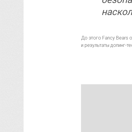
наскол
До этого Fancy Bears 
и результаты допинг-т