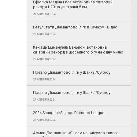
Ефіопка Медіна Ейса встановила світовий
рекорд U20 на дистанції 5 км
28 АПРЕЛЯ 2024
Результати Діамантової ліги в Сучжоу +Відео
27 АПРЕЛЯ 2024
Кенієць Еммануель Ваньйоні встановив
світовий рекорд з шосейного бігу на одну милю
27 АПРЕЛЯ 2024
Прев'ю Діамантової ліги у Шанхаї/Сучжоу
27 АПРЕЛЯ 2024
Прев'ю Діамантової ліги у Шанхаї/Сучжоу
27 АПРЕЛЯ 2024
2024 Shanghai/Suzhou Diamond League
26 АПРЕЛЯ 2024
Арман Дюплантіс: «Я і сам не очікував такого