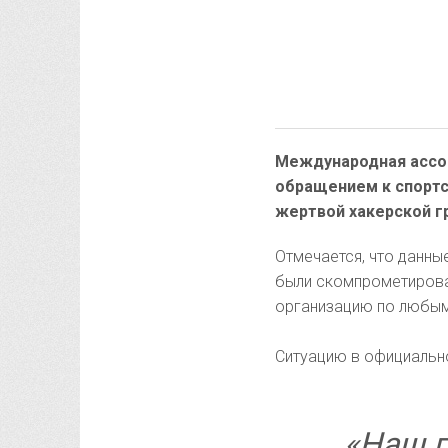
Международная ассоц
обращением к спортс
жертвой хакерской гр
Отмечается, что данны
были скомпрометирован
организацию по любым
Ситуацию в официальн
«Наш г