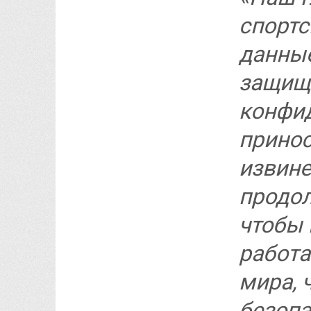
спортс
данные
защищ
конфи
принос
извине
продол
чтобы 
работа
мира, 
безоп