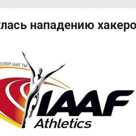
глась нападению хакер