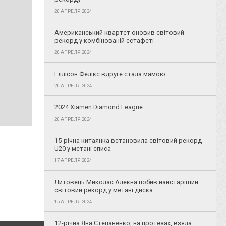
20 АПРЕЛЯ 2024
Американський квартет оновив світовий
рекорд у комбінованій естафеті
20 АПРЕЛЯ 2024
Еллісон Фелікс вдруге стала мамою
20 АПРЕЛЯ 2024
2024 Xiamen Diamond League
20 АПРЕЛЯ 2024
15-річна китаянка встановила світовий рекорд
U20 у метані списа
17 АПРЕЛЯ 2024
Литовець Миколас Алекна побив найстаріший
світовий рекорд у метані диска
15 АПРЕЛЯ 2024
12-річна Яна Степаненко, на протезах, взяла