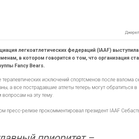
Джерело
иация легкоатлетических федераций (IAAF) выступила
менам, в котором говорится о том, что организация ст
уппы Fancy Bears.
е терапевтических исключений спортсменов после взлома с
ы, а все пострадавшие атлеты теперь могут обратиться в
 вопросам на эту тему.
ом пресс-релизе прокомментировал президент IAAF Себаст
лавный приоритет –