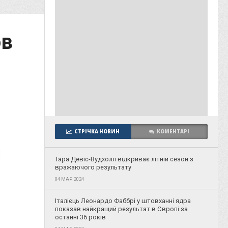
ов
СТРІЧКА НОВИН
КОМЕНТАРІ
Тара Девіс-Вудхолл відкриває літній сезон з
вражаючого результату
04 МАЯ 2024
Італієць Леонардо Фаббрі у штовханні ядра
показав найкращий результат в Європі за
останні 36 років