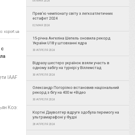
04 МАЯ 2024
Прев'ю чемпіонату світу з легкоатлетичних
естафет 2024
02 МАЯ 2024
: xsport.ua
15-річна Ангеліна Шепель оновила рекорд
України U18 у штовханні ядра
 с
30 АПРЕЛЯ 2024
ала
Відразу шестеро українок взяли участь в
одному забігу на турнірі у Віллемстад
30 АПРЕЛЯ 2024
ети IAAF
Олександр Погорілко встановив національний
рекорд з бігу на 400 м +Відео
30 АПРЕЛЯ 2024
ьян Коэ:
Кортні Дауволтер вдруге здобула перемогу на
ультрамарафоні у Фудзі
28 АПРЕЛЯ 2024