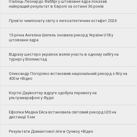
Італієць Леонардо Фаббрі у штовханні ядра показав
найкращий результат в Європі за останні 36 років
Прев'ю чемпіонату світу з легкоатлетичних естафет 2024
15-річна Ангеліна Шепель оновила рекорд України U18 у
штовханні ядра
Відразу шестеро українок взяли участь в одному забігу на
турнірі у Віллемстад
Олександр Погорілко встановив національний рекорд з бігу на
400 м +Відео
Кортні Дауволтер вдруге здобула перемогу на
ультрамарафоні у Фудзі
Ефіопка Медіна Ейса встановила світовий рекорд U20 на
дистанції 5 км
Результати Діамантової ліги в Сучжоу +Відео