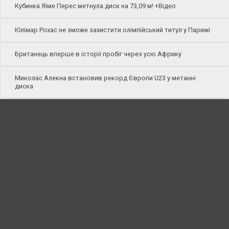
Кубинка Яіме Перес метнула диск на 73,09 м! +Відео
Юлімар Рохас не зможе захистити олімпійський титул у Парижі
Британець вперше в історії пробіг через усю Африку
Миколас Алекна встановив рекорд Європи U23 у метанні
диска