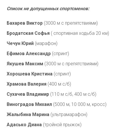
Список не допущенных спортсменов:
Бахарев Виктор
(3000 м с препятствиями)
Бродатская Софья
( спортивная ходьба 20 км)
Чечун Юрий
(марафон)
Ефимов Александр
(спринт)
Якушев Максим
(3000 м с препятствиями)
Хорошева Кристина
(спринт)
Храмова Валерия
(400 м с/б)
Сухачев Владимир
(110 м с/б, 400 м с/б)
Виноградов Михаил
(5000 м, 10 000 м, кросс)
Жалыбина Марина
(ультрамарафон)
Адасько Диана
(тройной прыжок)