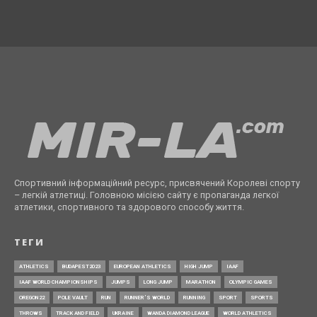
Спортивний інформаційний ресурс, присвячений Королеві спорту
– легкій атлетиці. Головною місією сайту є пропаганда легкої
атлетики, спортивного та здорового способу життя.
ТЕГИ
ATHLETICS
BUDAPEST2023
EUROPEAN ATHLETICS
HIGH JUMP
IAAF
IAAF WORLD CHAMPIONSHIPS
JUMPS
LONG JUMP
MARATHON
OLYMPIC GAMES
OREGON22
POLE VAULT
RUN
RUNNER’S WORLD
RUNNING
SPORT
SPORTS
THROWS
TRACK AND FIELD
UKRAINE
WANDA DIAMOND LEAGUE
WORLD ATHLETICS