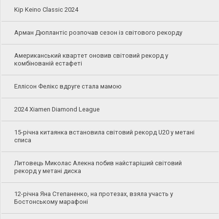
Kip Keino Classic 2024
Арман Дюплантіс розпочав сезон із світового рекорду
Американський квартет оновив світовий рекорд у
комбінованій естафеті
Еллісон Фелікс вдруге стала мамою
2024 Xiamen Diamond League
15-річна китаянка встановила світовий рекорд U20 у метані
списа
Литовець Миколас Алекна побив найстаріший світовий
рекорд у метані диска
12-річна Яна Степаненко, на протезах, взяла участь у
Бостонському марафоні