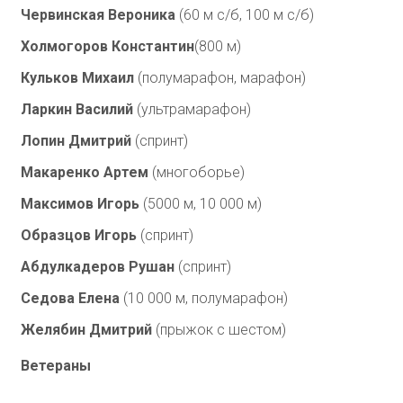
Червинская Вероника
(60 м с/б, 100 м с/б)
Холмогоров Константин
(800 м)
Кульков Михаил
(полумарафон, марафон)
Ларкин Василий
(ультрамарафон)
Лопин Дмитрий
(спринт)
Макаренко Артем
(многоборье)
Максимов Игорь
(5000 м, 10 000 м)
Образцов Игорь
(спринт)
Абдулкадеров Рушан
(спринт)
Седова Елена
(10 000 м, полумарафон)
Желябин Дмитрий
(прыжок с шестом)
Ветераны