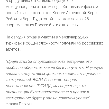
В среду было объявлено о допуске к
международным стартам под нейтральным флагом
российских легкоатлеток Ксении Аксеновой, Веры
Ребрик и Веры Рудаковой, при этом заявки 28
спортсменов из России были отклонены.
На сегодня отказ в участии в международных
турнирах в общей сложности получили 45 российских
атлетов.
"Среди этих 28 спортсменов есть ветераны, это
особенно обидно, их могли бы и допустить. Недопуск
связан с отсутствием должного количества допинг-
тестирований. ВФЛА беспокоит вопрос
восстановления РУСАДА, мы надеемся, что
организация будет восстановлена в правах и
тестирование будет у нас на должном уровне",
-
сказал Паркин.