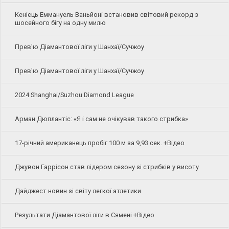
Кенієць Еммануель Ваньйоні встановив світовий рекорд з
шосейного бігу на одну милю
Прев'ю Діамантової ліги у Шанхаї/Сучжоу
Прев'ю Діамантової ліги у Шанхаї/Сучжоу
2024 Shanghai/Suzhou Diamond League
Арман Дюплантіс: «Я і сам не очікував такого стрибка»
17-річний американець пробіг 100 м за 9,93 сек. +Відео
Джувон Гаррісон став лідером сезону зі стрибків у висоту
Дайджест новин зі світу легкої атлетики
Результати Діамантової ліги в Сямені +Відео