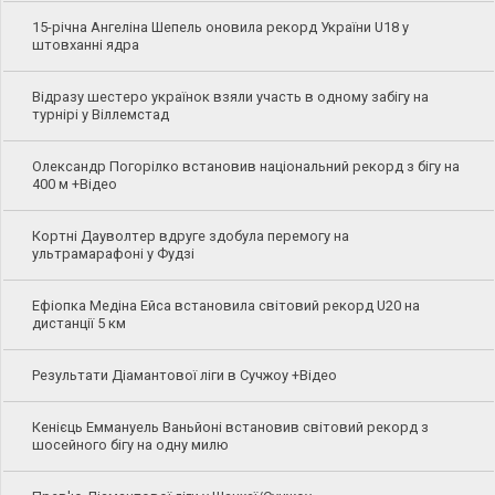
15-річна Ангеліна Шепель оновила рекорд України U18 у
штовханні ядра
Відразу шестеро українок взяли участь в одному забігу на
турнірі у Віллемстад
Олександр Погорілко встановив національний рекорд з бігу на
400 м +Відео
Кортні Дауволтер вдруге здобула перемогу на
ультрамарафоні у Фудзі
Ефіопка Медіна Ейса встановила світовий рекорд U20 на
дистанції 5 км
Результати Діамантової ліги в Сучжоу +Відео
Кенієць Еммануель Ваньйоні встановив світовий рекорд з
шосейного бігу на одну милю