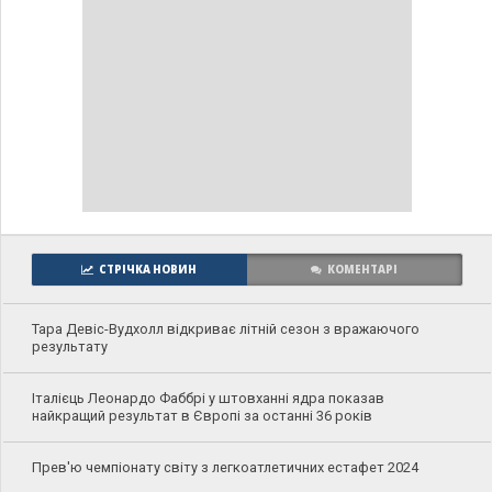
СТРІЧКА НОВИН
КОМЕНТАРІ
Тара Девіс-Вудхолл відкриває літній сезон з вражаючого
результату
Італієць Леонардо Фаббрі у штовханні ядра показав
найкращий результат в Європі за останні 36 років
Прев'ю чемпіонату світу з легкоатлетичних естафет 2024