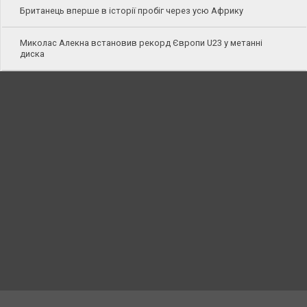
Британець вперше в історії пробіг через усю Африку
Миколас Алекна встановив рекорд Європи U23 у метанні
диска