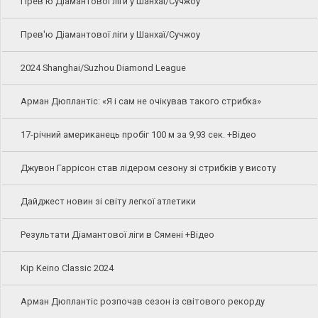
Прев'ю Діамантової ліги у Шанхаї/Сучжоу
Прев'ю Діамантової ліги у Шанхаї/Сучжоу
2024 Shanghai/Suzhou Diamond League
Арман Дюплантіс: «Я і сам не очікував такого стрибка»
17-річний американець пробіг 100 м за 9,93 сек. +Відео
Джувон Гаррісон став лідером сезону зі стрибків у висоту
Дайджест новин зі світу легкої атлетики
Результати Діамантової ліги в Сямені +Відео
Kip Keino Classic 2024
Арман Дюплантіс розпочав сезон із світового рекорду