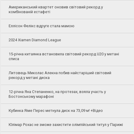
Американський квартет оновив світовий рекорд у
комбінованій естафеті
Еллісон Фелікс вдруге стала мамою
2024 Xiamen Diamond League
15-річна китаянка встановила світовий рекорд U20 у метані
списа
Литовець Миколас Алекна побив найстаріший світовий
рекорд у метані диска
12-річна Яна Степаненко, на протезах, взяла участь у
Бостонському марафоні
Кубинка Яіме Перес метнула диск на 73,09 м! +Відео
Юлімар Рохас не зможе захистити олімпійський титул у Парижі