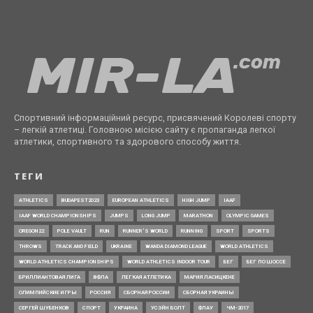
Спортивний інформаційний ресурс, присвячений Королеві спорту
– легкій атлетиці. Головною місією сайту є пропаганда легкої
атлетики, спортивного та здорового способу життя.
ТЕГИ
ATHLETICS
BUDAPEST2023
EUROPEAN ATHLETICS
HIGH JUMP
IAAF
IAAF WORLD CHAMPIONSHIPS
JUMPS
LONG JUMP
MARATHON
OLYMPIC GAMES
OREGON22
POLE VAULT
RUN
RUNNER’S WORLD
RUNNING
SPORT
SPORTS
THROWS
TRACK AND FIELD
UKRAINE
WANDA DIAMOND LEAGUE
WORLD ATHLETICS
WORLD ATHLETICS CHAMPIONSHIPS
WORLD ATHLETICS INDOOR TOUR
БЕГ
БЕГ ПО ШОССЕ
БРИЛЛИАНТОВАЯ ЛИГА
ВФЛА
ЛЕГКАЯ АТЛЕТИКА
МАРИЯ ЛАСИЦКЕНЕ
ОЛИМПИЙСКИЕ ИГРЫ
РОССИЯ
СБОРНАЯ РОССИИ
СБОРНАЯ УКРАИНЫ
СЕРГЕЙ ШУБЕНКОВ
СПОРТ
УКРАИНА
УСЭЙН БОЛТ
ФЛАУ
ЧМ-2017