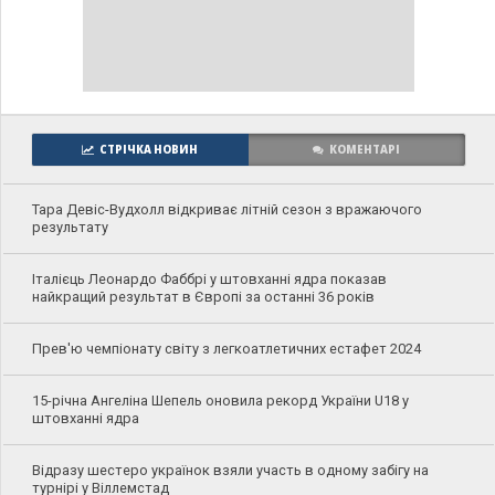
СТРІЧКА НОВИН
КОМЕНТАРІ
Тара Девіс-Вудхолл відкриває літній сезон з вражаючого
результату
Італієць Леонардо Фаббрі у штовханні ядра показав
найкращий результат в Європі за останні 36 років
Прев'ю чемпіонату світу з легкоатлетичних естафет 2024
15-річна Ангеліна Шепель оновила рекорд України U18 у
штовханні ядра
Відразу шестеро українок взяли участь в одному забігу на
турнірі у Віллемстад