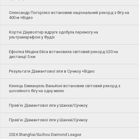
Олександр Погорілко встановив національний рекорд з бігу на
400 м +Відео
Кортні Дауволтер вдруге здобула перемогу на
ультрамарафоні у Фудзі
Ефіопка Медіна Ейса встановила світовий рекорд U20 на
дистанції 5 км
Результати Діамантової ліги в Сучжоу +Відео
Кенієць Еммануель Ваньйоні встановив світовий рекорд з
шосейного бігу на одну милю
Прев'ю Діамантової ліги у Шанхаї/Сучжоу
Прев'ю Діамантової ліги у Шанхаї/Сучжоу
2024 Shanghai/Suzhou Diamond League