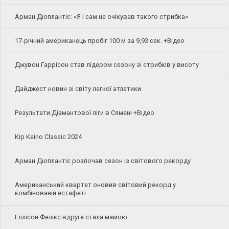
Арман Дюплантіс: «Я і сам не очікував такого стрибка»
17-річний американець пробіг 100 м за 9,93 сек. +Відео
Джувон Гаррісон став лідером сезону зі стрибків у висоту
Дайджест новин зі світу легкої атлетики
Результати Діамантової ліги в Сямені +Відео
Kip Keino Classic 2024
Арман Дюплантіс розпочав сезон із світового рекорду
Американський квартет оновив світовий рекорд у
комбінованій естафеті
Еллісон Фелікс вдруге стала мамою