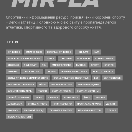
Спортивний інформаційний ресурс, присвячений Королеві спорту
– легкій атлетиці. Головною місією сайту є пропаганда легкої
атлетики, спортивного та здорового способу життя.
ТЕГИ
ATHLETICS
BUDAPEST2023
EUROPEAN ATHLETICS
HIGH JUMP
IAAF
IAAF WORLD CHAMPIONSHIPS
JUMPS
LONG JUMP
MARATHON
OLYMPIC GAMES
OREGON22
POLE VAULT
RUN
RUNNER’S WORLD
RUNNING
SPORT
SPORTS
THROWS
TRACK AND FIELD
UKRAINE
WANDA DIAMOND LEAGUE
WORLD ATHLETICS
WORLD ATHLETICS CHAMPIONSHIPS
WORLD ATHLETICS INDOOR TOUR
БЕГ
БЕГ ПО ШОССЕ
БРИЛЛИАНТОВАЯ ЛИГА
ВФЛА
ЛЕГКАЯ АТЛЕТИКА
МАРИЯ ЛАСИЦКЕНЕ
ОЛИМПИЙСКИЕ ИГРЫ
РОССИЯ
СБОРНАЯ РОССИИ
СБОРНАЯ УКРАИНЫ
СЕРГЕЙ ШУБЕНКОВ
СПОРТ
УКРАИНА
УСЭЙН БОЛТ
ФЛАУ
ЧМ-2017
ШКОЛА БЕГА
ЭЛИУД КИПЧОГЕ
ЮЛИЯ ЛЕВЧЕНКО
ЯРОСЛАВА МАГУЧИХ
ДОПИНГ
МАРАФОН
МИРОВОЙ РЕКОРД
ПРЫЖКИ В ВЫСОТУ
ПРЫЖКИ С ШЕСТОМ
СПРИНТ
ПОКАЗАТЬ ВСЕ ТЕГИ