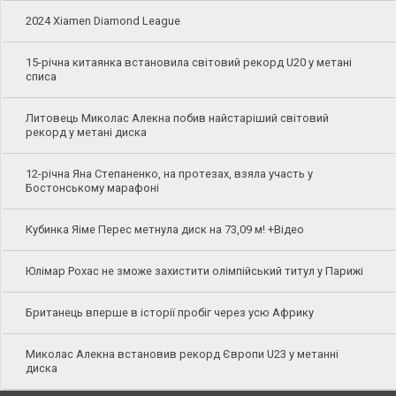
2024 Xiamen Diamond League
15-річна китаянка встановила світовий рекорд U20 у метані
списа
Литовець Миколас Алекна побив найстаріший світовий
рекорд у метані диска
12-річна Яна Степаненко, на протезах, взяла участь у
Бостонському марафоні
Кубинка Яіме Перес метнула диск на 73,09 м! +Відео
Юлімар Рохас не зможе захистити олімпійський титул у Парижі
Британець вперше в історії пробіг через усю Африку
Миколас Алекна встановив рекорд Європи U23 у метанні
диска