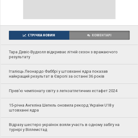
СТРІЧКА НОВИН
КОМЕНТАРІ
Тара Девіс-Вудхолл відкриває літній сезон з вражаючого
результату
Італієць Леонардо Фаббрі у штовханні ядра показав
найкращий результат в Європі за останні 36 років
Прев'ю чемпіонату світу з легкоатлетичних естафет 2024
15-річна Ангеліна Шепель оновила рекорд України U18 у
штовханні ядра
Відразу шестеро українок взяли участь в одному забігу на
турнірі у Віллемстад