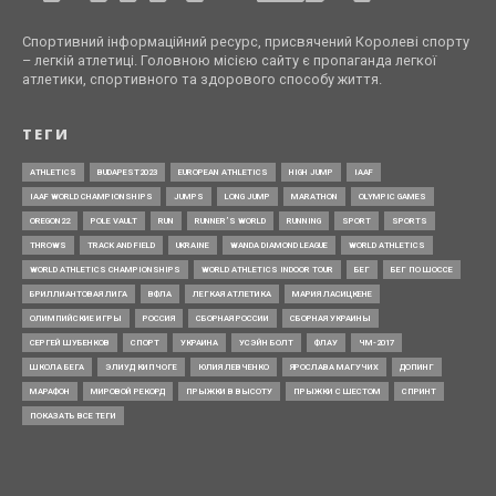
Спортивний інформаційний ресурс, присвячений Королеві спорту
– легкій атлетиці. Головною місією сайту є пропаганда легкої
атлетики, спортивного та здорового способу життя.
ТЕГИ
ATHLETICS
BUDAPEST2023
EUROPEAN ATHLETICS
HIGH JUMP
IAAF
IAAF WORLD CHAMPIONSHIPS
JUMPS
LONG JUMP
MARATHON
OLYMPIC GAMES
OREGON22
POLE VAULT
RUN
RUNNER’S WORLD
RUNNING
SPORT
SPORTS
THROWS
TRACK AND FIELD
UKRAINE
WANDA DIAMOND LEAGUE
WORLD ATHLETICS
WORLD ATHLETICS CHAMPIONSHIPS
WORLD ATHLETICS INDOOR TOUR
БЕГ
БЕГ ПО ШОССЕ
БРИЛЛИАНТОВАЯ ЛИГА
ВФЛА
ЛЕГКАЯ АТЛЕТИКА
МАРИЯ ЛАСИЦКЕНЕ
ОЛИМПИЙСКИЕ ИГРЫ
РОССИЯ
СБОРНАЯ РОССИИ
СБОРНАЯ УКРАИНЫ
СЕРГЕЙ ШУБЕНКОВ
СПОРТ
УКРАИНА
УСЭЙН БОЛТ
ФЛАУ
ЧМ-2017
ШКОЛА БЕГА
ЭЛИУД КИПЧОГЕ
ЮЛИЯ ЛЕВЧЕНКО
ЯРОСЛАВА МАГУЧИХ
ДОПИНГ
МАРАФОН
МИРОВОЙ РЕКОРД
ПРЫЖКИ В ВЫСОТУ
ПРЫЖКИ С ШЕСТОМ
СПРИНТ
ПОКАЗАТЬ ВСЕ ТЕГИ