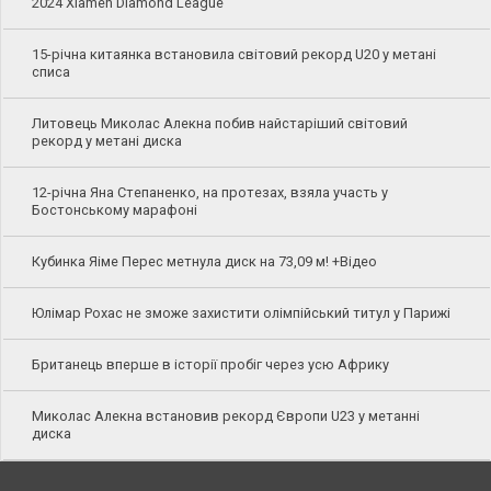
2024 Xiamen Diamond League
15-річна китаянка встановила світовий рекорд U20 у метані
списа
Литовець Миколас Алекна побив найстаріший світовий
рекорд у метані диска
12-річна Яна Степаненко, на протезах, взяла участь у
Бостонському марафоні
Кубинка Яіме Перес метнула диск на 73,09 м! +Відео
Юлімар Рохас не зможе захистити олімпійський титул у Парижі
Британець вперше в історії пробіг через усю Африку
Миколас Алекна встановив рекорд Європи U23 у метанні
диска