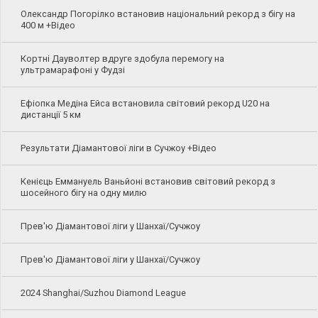
Олександр Погорілко встановив національний рекорд з бігу на
400 м +Відео
Кортні Дауволтер вдруге здобула перемогу на
ультрамарафоні у Фудзі
Ефіопка Медіна Ейса встановила світовий рекорд U20 на
дистанції 5 км
Результати Діамантової ліги в Сучжоу +Відео
Кенієць Еммануель Ваньйоні встановив світовий рекорд з
шосейного бігу на одну милю
Прев'ю Діамантової ліги у Шанхаї/Сучжоу
Прев'ю Діамантової ліги у Шанхаї/Сучжоу
2024 Shanghai/Suzhou Diamond League