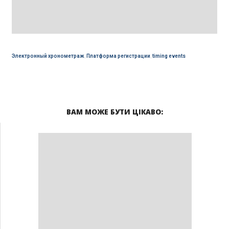
Электронный хронометраж
,
Платформа регистрации
,
timing events
ВАМ МОЖЕ БУТИ ЦІКАВО: