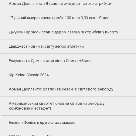
Арман Дюплантіс: «Я і сам не очікував такого стрибка»
17-річний американець пробіг 100 м за 9,93 сек. +Відео
Джувон Гаррісон став лідером сезону зі стрибків у висоту
Дайджест новин зі світу легкої атлетики
Результати Діамантової ліги в Сямені +Відео
Kip Keino Classic 2024
Арман Дюплантіс розпочав сезон із світового рекорду
Американський квартет оновив світовий рекорд у
комбінованій естафеті
Еллісон Фелікс вдруге стала мамою