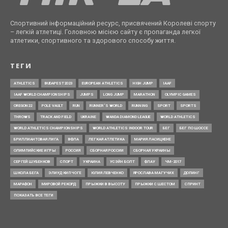
Спортивний інформаційний ресурс, присвячений Королеві спорту
– легкій атлетиці. Головною місією сайту є пропаганда легкої
атлетики, спортивного та здорового способу життя.
ТЕГИ
ATHLETICS
BUDAPEST2023
EUROPEAN ATHLETICS
HIGH JUMP
IAAF
IAAF WORLD CHAMPIONSHIPS
JUMPS
LONG JUMP
MARATHON
OLYMPIC GAMES
OREGON22
POLE VAULT
RUN
RUNNER’S WORLD
RUNNING
SPORT
SPORTS
THROWS
TRACK AND FIELD
UKRAINE
WANDA DIAMOND LEAGUE
WORLD ATHLETICS
WORLD ATHLETICS CHAMPIONSHIPS
WORLD ATHLETICS INDOOR TOUR
БЕГ
БЕГ ПО ШОССЕ
БРИЛЛИАНТОВАЯ ЛИГА
ВФЛА
ЛЕГКАЯ АТЛЕТИКА
МАРИЯ ЛАСИЦКЕНЕ
ОЛИМПИЙСКИЕ ИГРЫ
РОССИЯ
СБОРНАЯ РОССИИ
СБОРНАЯ УКРАИНЫ
СЕРГЕЙ ШУБЕНКОВ
СПОРТ
УКРАИНА
УСЭЙН БОЛТ
ФЛАУ
ЧМ-2017
ШКОЛА БЕГА
ЭЛИУД КИПЧОГЕ
ЮЛИЯ ЛЕВЧЕНКО
ЯРОСЛАВА МАГУЧИХ
ДОПИНГ
МАРАФОН
МИРОВОЙ РЕКОРД
ПРЫЖКИ В ВЫСОТУ
ПРЫЖКИ С ШЕСТОМ
СПРИНТ
ПОКАЗАТЬ ВСЕ ТЕГИ