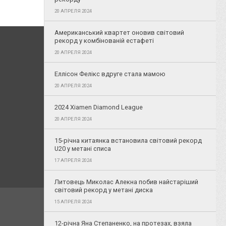
20 АПРЕЛЯ 2024
Американський квартет оновив світовий
рекорд у комбінованій естафеті
20 АПРЕЛЯ 2024
Еллісон Фелікс вдруге стала мамою
20 АПРЕЛЯ 2024
2024 Xiamen Diamond League
20 АПРЕЛЯ 2024
15-річна китаянка встановила світовий рекорд
U20 у метані списа
17 АПРЕЛЯ 2024
Литовець Миколас Алекна побив найстаріший
світовий рекорд у метані диска
15 АПРЕЛЯ 2024
12-річна Яна Степаненко, на протезах, взяла