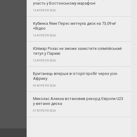
участь у Бостонському марафоні
14 АПРЕЛЯ 2024
Кубинка Яіме Перес метнула диск на 73,09 м!
+Відео
14 АПРЕЛЯ 2024
Юлімар Рохас не зможе захистити олімпійський
титул у Парижі
12 АПРЕЛЯ 2024
Британець вперше в історії пробіг через усю
Африку
09 АПРЕЛЯ 2024
Миколас Алекна встановив рекорд Європи U23
у метанні диска
07 АПРЕЛЯ 2024