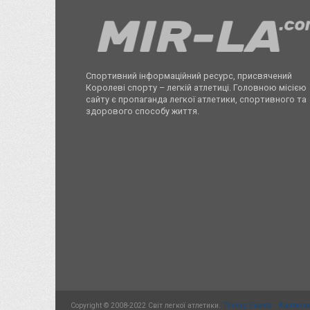
Спортивний інформаційний ресурс, присвячений
Королеві спорту – легкій атлетиці. Головною місією
сайту є пропаганда легкої атлетики, спортивного та
здорового способу життя.
Copyright © 2008-2022 Світ легкої атлетики.
Timing Events - Квитков