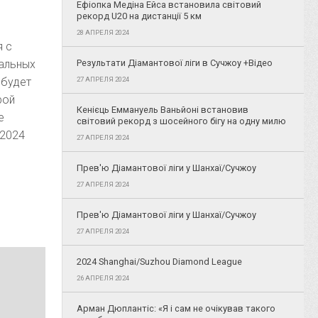
Ефіопка Медіна Ейса встановила світовий
рекорд U20 на дистанції 5 км
28 АПРЕЛЯ 2024
я с
нальных
Результати Діамантової ліги в Сучжоу +Відео
 будет
27 АПРЕЛЯ 2024
рой
Кенієць Еммануель Ваньйоні встановив
е
світовий рекорд з шосейного бігу на одну милю
 2024
27 АПРЕЛЯ 2024
Прев'ю Діамантової ліги у Шанхаї/Сучжоу
27 АПРЕЛЯ 2024
Прев'ю Діамантової ліги у Шанхаї/Сучжоу
27 АПРЕЛЯ 2024
2024 Shanghai/Suzhou Diamond League
26 АПРЕЛЯ 2024
Арман Дюплантіс: «Я і сам не очікував такого