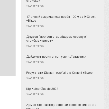
стрибка»
25 АПРЕЛЯ 2024
17-річний американець пробіг 100 м за 9,93 сек.
+Відео
23 АПРЕЛЯ 2024
Джувон Гаррісон став лідером сезону зі
стрибків у висоту
23 АПРЕЛЯ 2024
Дайджест новин зі світу легкої атлетики
23 АПРЕЛЯ 2024
Результати Діамантової ліги в Сямені +Відео
20 АПРЕЛЯ 2024
Kip Keino Classic 2024
20 АПРЕЛЯ 2024
Арман Дюплантіс розпочав сезон із світового
рекорду