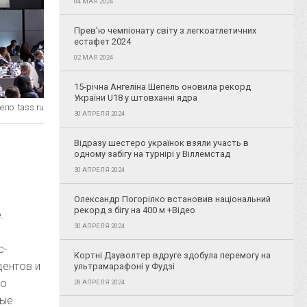
04 МАЯ 2024
Прев'ю чемпіонату світу з легкоатлетичних
естафет 2024
02 МАЯ 2024
15-річна Ангеліна Шепель оновила рекорд
України U18 у штовханні ядра
ло: tass.ru
30 АПРЕЛЯ 2024
Відразу шестеро українок взяли участь в
одному забігу на турнірі у Віллемстад
30 АПРЕЛЯ 2024
Олександр Погорілко встановив національний
рекорд з бігу на 400 м +Відео
.
30 АПРЕЛЯ 2024
с-
Кортні Дауволтер вдруге здобула перемогу на
дентов и
ультрамарафоні у Фудзі
но
28 АПРЕЛЯ 2024
ные