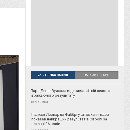
СТРІЧКА НОВИН
КОМЕНТАРІ
Тара Девіс-Вудхолл відкриває літній сезон з
вражаючого результату
04 МАЯ 2024
Італієць Леонардо Фаббрі у штовханні ядра
показав найкращий результат в Європі за
останні 36 років