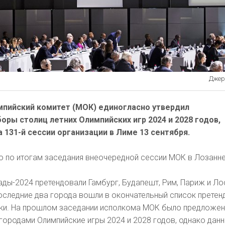
Джере
пийский комитет (МОК) единогласно утвердил
ры столиц летних Олимпийских игр 2024 и 2028 годов,
 131-й сессии организации в Лиме 13 сентября.
о по итогам заседания внеочередной сессии МОК в Лозанне
ды-2024 претендовали Гамбург, Будапешт, Рим, Париж и Ло
оследние два города вошли в окончательный список претен
вки. На прошлом заседании исполкома МОК было предложе
городами Олимпийские игры 2024 и 2028 годов, однако дан