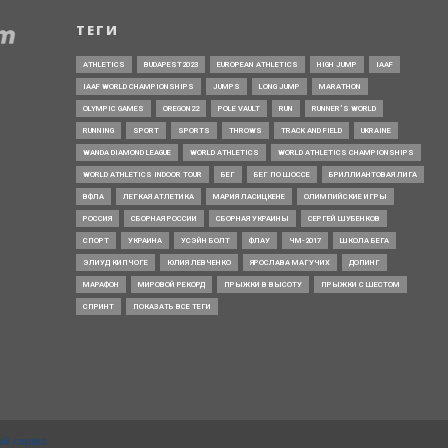
ТЕГИ
ATHLETICS
BUDAPEST2023
EUROPEAN ATHLETICS
HIGH JUMP
IAAF
IAAF WORLD CHAMPIONSHIPS
JUMPS
LONG JUMP
MARATHON
OLYMPIC GAMES
OREGON22
POLE VAULT
RUN
RUNNER’S WORLD
RUNNING
SPORT
SPORTS
THROWS
TRACK AND FIELD
UKRAINE
WANDA DIAMOND LEAGUE
WORLD ATHLETICS
WORLD ATHLETICS CHAMPIONSHIPS
WORLD ATHLETICS INDOOR TOUR
БЕГ
БЕГ ПО ШОССЕ
БРИЛЛИАНТОВАЯ ЛИГА
ВФЛА
ЛЕГКАЯ АТЛЕТИКА
МАРИЯ ЛАСИЦКЕНЕ
ОЛИМПИЙСКИЕ ИГРЫ
РОССИЯ
СБОРНАЯ РОССИИ
СБОРНАЯ УКРАИНЫ
СЕРГЕЙ ШУБЕНКОВ
СПОРТ
УКРАИНА
УСЭЙН БОЛТ
ФЛАУ
ЧМ-2017
ШКОЛА БЕГА
ЭЛИУД КИПЧОГЕ
ЮЛИЯ ЛЕВЧЕНКО
ЯРОСЛАВА МАГУЧИХ
ДОПИНГ
МАРАФОН
МИРОВОЙ РЕКОРД
ПРЫЖКИ В ВЫСОТУ
ПРЫЖКИ С ШЕСТОМ
СПРИНТ
ПОКАЗАТЬ ВСЕ ТЕГИ
ий сервіс