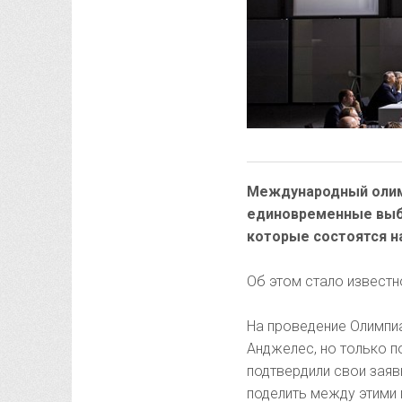
Международный олим
единовременные выбо
которые состоятся на
Об этом стало известн
На проведение Олимпиа
Анджелес, но только п
подтвердили свои зая
поделить между этими 