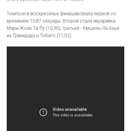
Томпсон в воскресенье финишировала первой со
временем 10,87 секунды. Второй стала ивуарийка
Мари-Жозе Та Лу (10,90), третьей - Мишель-Ли Ахье
из Тринидада и Тобаго (11,02).