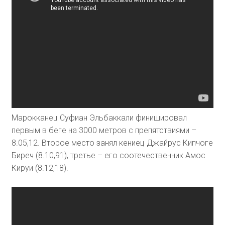
Марокканец Суфиан Эльбаккали финишировал
первым в беге на 3000 метров с препятствиями –
8.05,12. Второе место занял кениец Джайрус Кипчоге
Биреч (8.10,91), третье – его соотечественник Амос
Кируи (8.12,18).