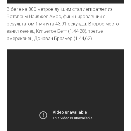
В беге на 800 метров лучшим стал легкоатлет из
Ботсваны Найджел Амос, финишировавший с
результатом 1 минута 43,91 секунды. Второе место
занял кениец Кипьегон Бетт (1.44,28), третье -
американец Донаван Бразьер (1.44,62).