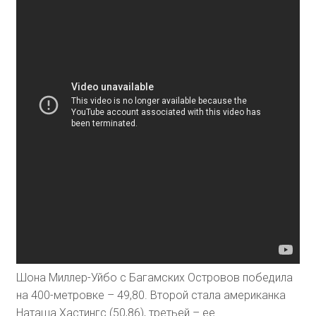
Шона Миллер-Уйбо с Багамских Островов победила
на 400-метровке – 49,80. Второй стала американка
Наташа Хастингс (50,86), третьей – ее