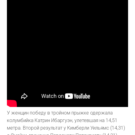
У женщин победу в тройном прыжке одержала
колумбийка Катрин Ибаргуэн, улетевшая на 14,51
метра. Второй результат у Кимберли Уильямс (14,31)