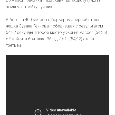
с Ямайки, гречанка Параскеви Папахристу (14,21)
замкнула тройку лучших.
В беге на 400 метров с барьерами первой стала
чешка Зузана Гейнова, победившая с результатом
54,22 секунды. Второе место у Жанив Рассел (54,36)
с Ямайки, а британка Эйлид Дойл (54,92) стала
третьей.