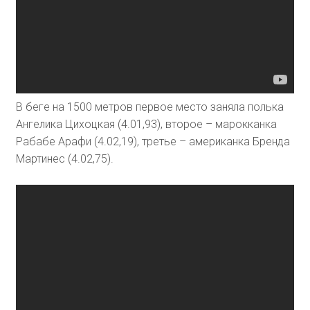
В беге на 1500 метров первое место заняла полька
Ангелика Цихоцкая (4.01,93), второе – марокканка
Рабабе Арафи (4.02,19), третье – американка Бренда
Мартинес (4.02,75).