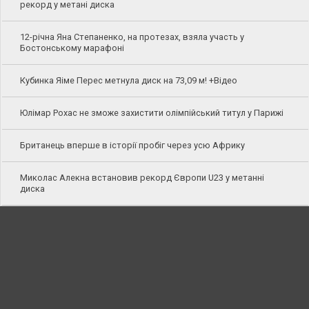
рекорд у метані диска
12-річна Яна Степаненко, на протезах, взяла участь у
Бостонському марафоні
Кубинка Яіме Перес метнула диск на 73,09 м! +Відео
Юлімар Рохас не зможе захистити олімпійський титул у Парижі
Британець вперше в історії пробіг через усю Африку
Миколас Алекна встановив рекорд Європи U23 у метанні
диска