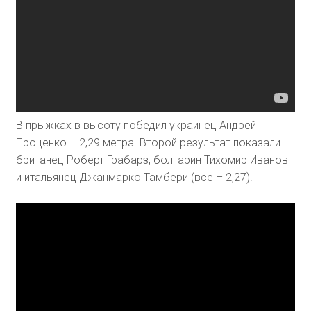
В прыжках в высоту победил украинец Андрей
Проценко – 2,29 метра. Второй результат показали
британец Роберт Грабарз, болгарин Тихомир Иванов
и итальянец Джанмарко Тамбери (все – 2,27).