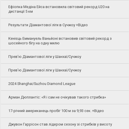
Ефіопка Медіна Ейса встановила світовий рекорд U20 на
дистанції 5 км
Результати Діамантової ліги в Сучжоу +Відео
Кенієць Еммануель Ваньйоні встановив світовий рекорд з
шосейного бігу на одну милю
Прев'ю Діамантової ліги у Шанхаї/Сучжоу
Прев'ю Діамантової ліги у Шанхаї/Сучжоу
2024 Shanghai/Suzhou Diamond League
Арман Дюплантіс: «Я і сам не очікував такого стрибка»
17-річний американець пробіг 100 м за 9,93 сек. +Відео
Джувон Гаррісон став лідером сезону зі стрибків у висоту