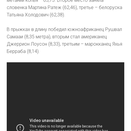
метании копья – 63,73. Второе место заняла
словенка Мартина Ратеж (62,46), третье – белоруска
Татьяна Холодович (62,38).
В прыжках в длину победил южноафриканец Рушвал
Самааи (8,35 метра), вторым стал американец
Джеррион Лоусон (8,33), третьим – марокканец Яхья
Берраба (8,14).