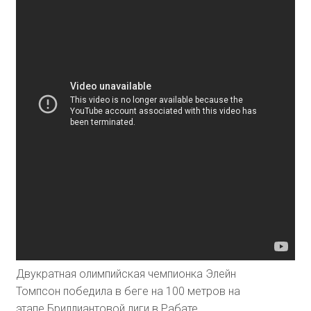
Двукратная олимпийская чемпионка Элейн
Томпсон победила в беге на 100 метров на
этапе Бриллиантовой лиги в Рабате.