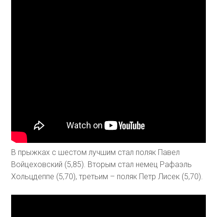
В прыжках с шестом лучшим стал поляк Павел
Войцеховский (5,85). Вторым стал немец Рафаэль
Хольцдеппе (5,70), третьим – поляк Петр Лисек (5,70).