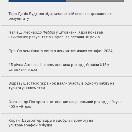
Тара Девіс-Вудхолл відкриває літній сезон з вражаючого
результату
Італієць Леонардо Фаббрі у штовханні ядра показав
найкращий результат в Європі за останні 36 років
Прев'ю чемпіонату світу з легкоатлетичних естафет 2024
15-річна Ангеліна Шепель оновила рекорд України U18 у
штовханні ядра
Відразу шестеро українок взяли участь в одному забігу на
турнірі у Віллемстад
Олександр Погорілко встановив національний рекорд з бігу на
400 м +Відео
Кортні Дауволтер вдруге здобула перемогу на
ультрамарафоні у Фудзі