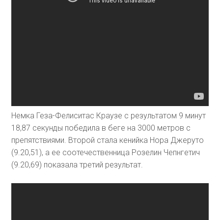
Немка Геза-Фелиситас Краузе с результатом 9 минут
18,87 секунды победила в беге на 3000 метров с
препятствиями. Второй стала кенийка Нора Джеруто
(9.20,51), а ее соотечественница Розелин Чепнгетич
(9.20,69) показала третий результат.