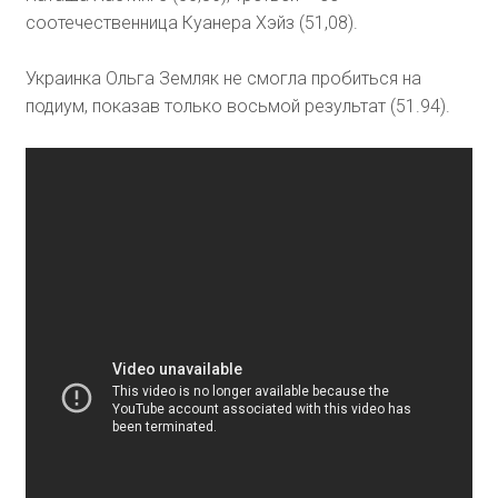
соотечественница Куанера Хэйз (51,08).
Украинка Ольга Земляк не смогла пробиться на
подиум, показав только восьмой результат (51.94).