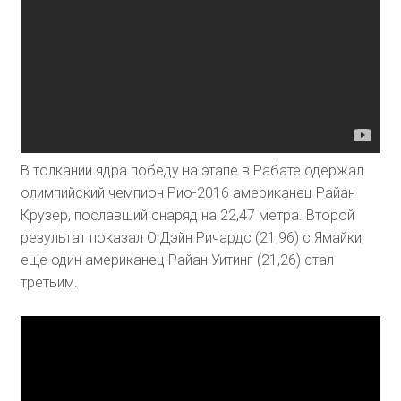
В толкании ядра победу на этапе в Рабате одержал
олимпийский чемпион Рио-2016 американец Райан
Крузер, пославший снаряд на 22,47 метра. Второй
результат показал О'Дэйн Ричардс (21,96) с Ямайки,
еще один американец Райан Уитинг (21,26) стал
третьим.