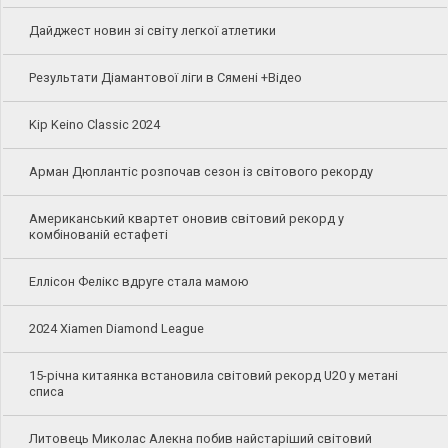
Дайджест новин зі світу легкої атлетики
Результати Діамантової ліги в Сямені +Відео
Kip Keino Classic 2024
Арман Дюплантіс розпочав сезон із світового рекорду
Американський квартет оновив світовий рекорд у
комбінованій естафеті
Еллісон Фелікс вдруге стала мамою
2024 Xiamen Diamond League
15-річна китаянка встановила світовий рекорд U20 у метані
списа
Литовець Миколас Алекна побив найстаріший світовий