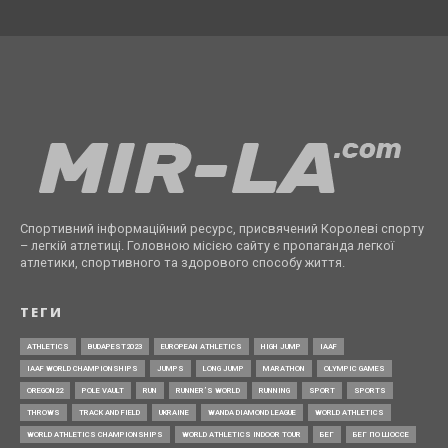
Спортивний інформаційний ресурс, присвячений Королеві спорту
– легкій атлетиці. Головною місією сайту є пропаганда легкої
атлетики, спортивного та здорового способу життя.
ТЕГИ
ATHLETICS
BUDAPEST2023
EUROPEAN ATHLETICS
HIGH JUMP
IAAF
IAAF WORLD CHAMPIONSHIPS
JUMPS
LONG JUMP
MARATHON
OLYMPIC GAMES
OREGON22
POLE VAULT
RUN
RUNNER’S WORLD
RUNNING
SPORT
SPORTS
THROWS
TRACK AND FIELD
UKRAINE
WANDA DIAMOND LEAGUE
WORLD ATHLETICS
WORLD ATHLETICS CHAMPIONSHIPS
WORLD ATHLETICS INDOOR TOUR
БЕГ
БЕГ ПО ШОССЕ