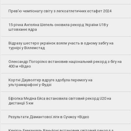
Прев'ю чемпіонату світу з легкоатлетичних естафет 2024
15-річна Ангеліна Шепель оновила рекорд України U18 у
штовханні ядра
Відразу шестеро українок взяли участь в одному забігу на
турнірі у Віллемстад
Олександр Погорілко встановив національний рекорд з бігу на
400 м +Відео
Кортні Дауволтер вдруге здобула перемогу на
ультрамарафоні у Фудзі
Ефіопка Медіна Ейса встановила світовий рекорд U20 на
дистанції 5 км
Результати Діамантової ліги в Сучжоу +Відео
Кенієць Еммануель Ваньйоні встановив світовий рекорд з