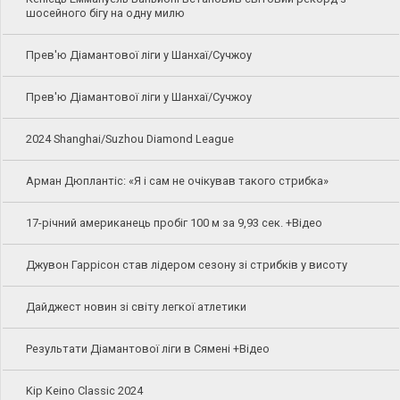
шосейного бігу на одну милю
Прев'ю Діамантової ліги у Шанхаї/Сучжоу
Прев'ю Діамантової ліги у Шанхаї/Сучжоу
2024 Shanghai/Suzhou Diamond League
Арман Дюплантіс: «Я і сам не очікував такого стрибка»
17-річний американець пробіг 100 м за 9,93 сек. +Відео
Джувон Гаррісон став лідером сезону зі стрибків у висоту
Дайджест новин зі світу легкої атлетики
Результати Діамантової ліги в Сямені +Відео
Kip Keino Classic 2024