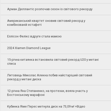
Арман Дюплантіс розпочав сезон із світового рекорду
Американський квартет оновив світовий рекорд у
комбінованій естафеті
Еллісон Фелікс вдруге стала мамою
2024 Xiamen Diamond League
15-річна китаянка встановила світовий рекорд U20 у метані
списа
Литовець Миколас Алекна побив найстаріший світовий
рекорд у метані диска
12-річна Яна Степаненко, на протезах, взяла участь у
Бостонському марафоні
Кубинка Яіме Перес метнула диск на 73,09 м! +Відео