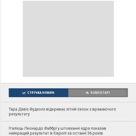
СТРІЧКА НОВИН
КОМЕНТАРІ
Тара Девіс-Вудхолл відкриває літній сезон з вражаючого
результату
Італієць Леонардо Фаббрі у штовханні ядра показав
найкращий результат в Європі за останні 36 років