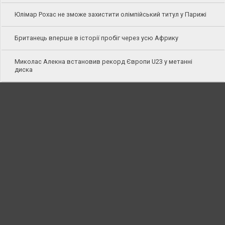
Юлімар Рохас не зможе захистити олімпійський титул у Парижі
Британець вперше в історії пробіг через усю Африку
Миколас Алекна встановив рекорд Європи U23 у метанні
диска