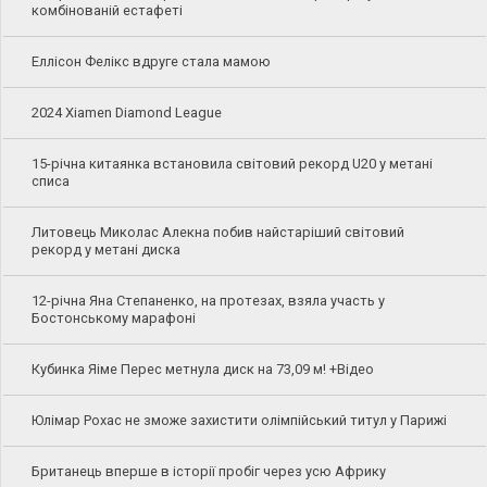
комбінованій естафеті
Еллісон Фелікс вдруге стала мамою
2024 Xiamen Diamond League
15-річна китаянка встановила світовий рекорд U20 у метані
списа
Литовець Миколас Алекна побив найстаріший світовий
рекорд у метані диска
12-річна Яна Степаненко, на протезах, взяла участь у
Бостонському марафоні
Кубинка Яіме Перес метнула диск на 73,09 м! +Відео
Юлімар Рохас не зможе захистити олімпійський титул у Парижі
Британець вперше в історії пробіг через усю Африку