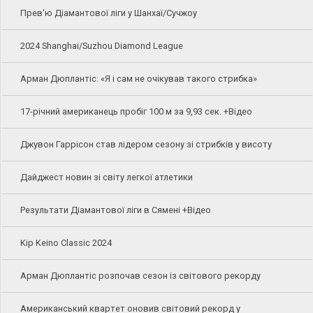
Прев'ю Діамантової ліги у Шанхаї/Сучжоу
2024 Shanghai/Suzhou Diamond League
Арман Дюплантіс: «Я і сам не очікував такого стрибка»
17-річний американець пробіг 100 м за 9,93 сек. +Відео
Джувон Гаррісон став лідером сезону зі стрибків у висоту
Дайджест новин зі світу легкої атлетики
Результати Діамантової ліги в Сямені +Відео
Kip Keino Classic 2024
Арман Дюплантіс розпочав сезон із світового рекорду
Американський квартет оновив світовий рекорд у