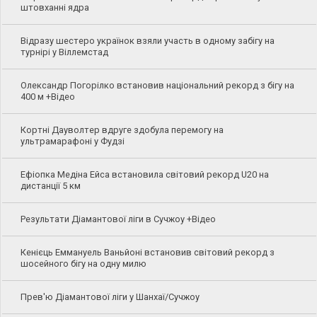
штовханні ядра
Відразу шестеро українок взяли участь в одному забігу на
турнірі у Віллемстад
Олександр Погорілко встановив національний рекорд з бігу на
400 м +Відео
Кортні Дауволтер вдруге здобула перемогу на
ультрамарафоні у Фудзі
Ефіопка Медіна Ейса встановила світовий рекорд U20 на
дистанції 5 км
Результати Діамантової ліги в Сучжоу +Відео
Кенієць Еммануель Ваньйоні встановив світовий рекорд з
шосейного бігу на одну милю
Прев'ю Діамантової ліги у Шанхаї/Сучжоу