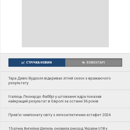
СТРІЧКА НОВИН
КОМЕНТАРІ
Тара Девіс-Вудхолл відкриває літній сезон з вражаючого
результату
Італієць Леонардо Фаббрі у штовханні ядра показав
найкращий результат в Європі за останні 36 років
Прев'ю чемпіонату світу з легкоатлетичних естафет 2024
15-річна Ангеліна Шепель оновила рекорд України U18 у