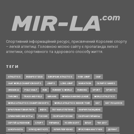
Спортивний інформаційний ресурс, присвячений Королеві спорту
– легкій атлетиці. Головною місією сайту є пропаганда легкої
атлетики, спортивного та здорового способу життя.
ТЕГИ
ATHLETICS
BUDAPEST2023
EUROPEAN ATHLETICS
HIGH JUMP
IAAF
IAAF WORLD CHAMPIONSHIPS
JUMPS
LONG JUMP
MARATHON
OLYMPIC GAMES
OREGON22
POLE VAULT
RUN
RUNNER’S WORLD
RUNNING
SPORT
SPORTS
THROWS
TRACK AND FIELD
UKRAINE
WANDA DIAMOND LEAGUE
WORLD ATHLETICS
WORLD ATHLETICS CHAMPIONSHIPS
WORLD ATHLETICS INDOOR TOUR
БЕГ
БЕГ ПО ШОССЕ
БРИЛЛИАНТОВАЯ ЛИГА
ВФЛА
ЛЕГКАЯ АТЛЕТИКА
МАРИЯ ЛАСИЦКЕНЕ
ОЛИМПИЙСКИЕ ИГРЫ
РОССИЯ
СБОРНАЯ РОССИИ
СБОРНАЯ УКРАИНЫ
СЕРГЕЙ ШУБЕНКОВ
СПОРТ
УКРАИНА
УСЭЙН БОЛТ
ФЛАУ
ЧМ-2017
ШКОЛА БЕГА
ЭЛИУД КИПЧОГЕ
ЮЛИЯ ЛЕВЧЕНКО
ЯРОСЛАВА МАГУЧИХ
ДОПИНГ