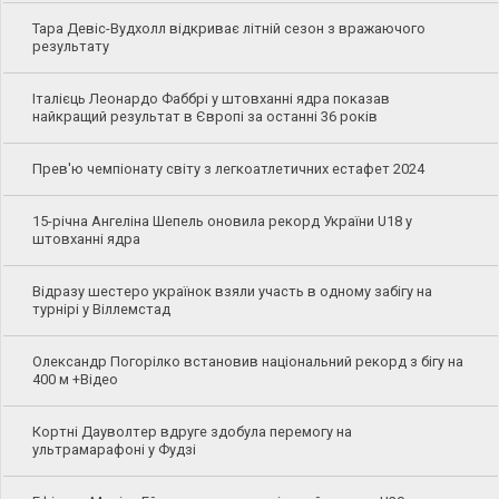
Тара Девіс-Вудхолл відкриває літній сезон з вражаючого
результату
Італієць Леонардо Фаббрі у штовханні ядра показав
найкращий результат в Європі за останні 36 років
Прев'ю чемпіонату світу з легкоатлетичних естафет 2024
15-річна Ангеліна Шепель оновила рекорд України U18 у
штовханні ядра
Відразу шестеро українок взяли участь в одному забігу на
турнірі у Віллемстад
Олександр Погорілко встановив національний рекорд з бігу на
400 м +Відео
Кортні Дауволтер вдруге здобула перемогу на
ультрамарафоні у Фудзі