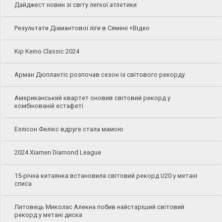
Дайджест новин зі світу легкої атлетики
Результати Діамантової ліги в Сямені +Відео
Kip Keino Classic 2024
Арман Дюплантіс розпочав сезон із світового рекорду
Американський квартет оновив світовий рекорд у
комбінованій естафеті
Еллісон Фелікс вдруге стала мамою
2024 Xiamen Diamond League
15-річна китаянка встановила світовий рекорд U20 у метані
списа
Литовець Миколас Алекна побив найстаріший світовий
рекорд у метані диска