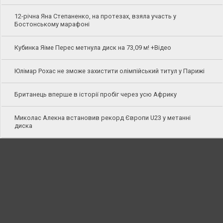
12-річна Яна Степаненко, на протезах, взяла участь у
Бостонському марафоні
Кубинка Яіме Перес метнула диск на 73,09 м! +Відео
Юлімар Рохас не зможе захистити олімпійський титул у Парижі
Британець вперше в історії пробіг через усю Африку
Миколас Алекна встановив рекорд Європи U23 у метанні
диска