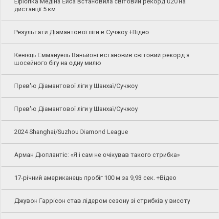
Ефіопка Медіна Ейса встановила світовий рекорд U20 на
дистанції 5 км
Результати Діамантової ліги в Сучжоу +Відео
Кенієць Еммануель Ваньйоні встановив світовий рекорд з
шосейного бігу на одну милю
Прев'ю Діамантової ліги у Шанхаї/Сучжоу
Прев'ю Діамантової ліги у Шанхаї/Сучжоу
2024 Shanghai/Suzhou Diamond League
Арман Дюплантіс: «Я і сам не очікував такого стрибка»
17-річний американець пробіг 100 м за 9,93 сек. +Відео
Джувон Гаррісон став лідером сезону зі стрибків у висоту