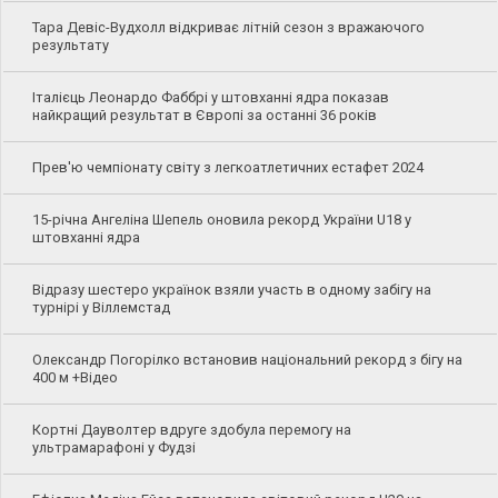
Тара Девіс-Вудхолл відкриває літній сезон з вражаючого
результату
Італієць Леонардо Фаббрі у штовханні ядра показав
найкращий результат в Європі за останні 36 років
Прев'ю чемпіонату світу з легкоатлетичних естафет 2024
15-річна Ангеліна Шепель оновила рекорд України U18 у
штовханні ядра
Відразу шестеро українок взяли участь в одному забігу на
турнірі у Віллемстад
Олександр Погорілко встановив національний рекорд з бігу на
400 м +Відео
Кортні Дауволтер вдруге здобула перемогу на
ультрамарафоні у Фудзі