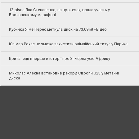
12-річна Яна Степаненко, на протезах, взяла участь у
Бостонському марафоні
Кубинка Яіме Перес метнула диск на 73,09 м! +Відео
Юлімар Рохас не зможе захистити олімпійський титул у Парижі
Британець вперше в історії пробіг через усю Африку
Миколас Алекна встановив рекорд Європи U23 у метанні
диска