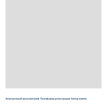
Электронный хронометраж
,
Платформа регистрации
,
timing events