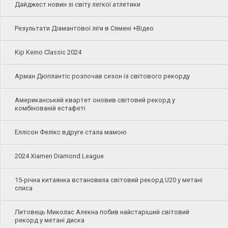
Дайджест новин зі світу легкої атлетики
Результати Діамантової ліги в Сямені +Відео
Kip Keino Classic 2024
Арман Дюплантіс розпочав сезон із світового рекорду
Американський квартет оновив світовий рекорд у
комбінованій естафеті
Еллісон Фелікс вдруге стала мамою
2024 Xiamen Diamond League
15-річна китаянка встановила світовий рекорд U20 у метані
списа
Литовець Миколас Алекна побив найстаріший світовий
рекорд у метані диска