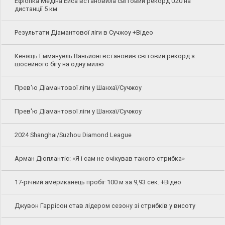
Ефіопка Медіна Ейса встановила світовий рекорд U20 на
дистанції 5 км
Результати Діамантової ліги в Сучжоу +Відео
Кенієць Еммануель Ваньйоні встановив світовий рекорд з
шосейного бігу на одну милю
Прев'ю Діамантової ліги у Шанхаї/Сучжоу
Прев'ю Діамантової ліги у Шанхаї/Сучжоу
2024 Shanghai/Suzhou Diamond League
Арман Дюплантіс: «Я і сам не очікував такого стрибка»
17-річний американець пробіг 100 м за 9,93 сек. +Відео
Джувон Гаррісон став лідером сезону зі стрибків у висоту