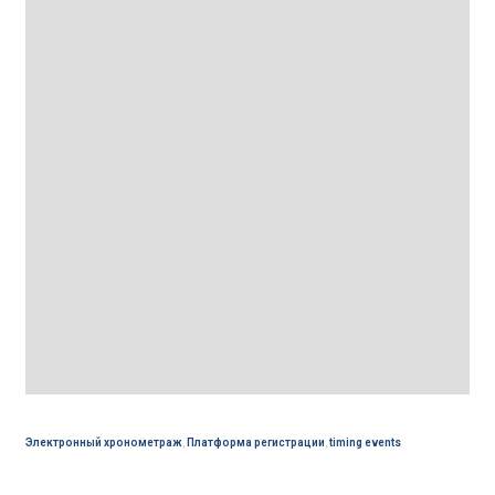
Электронный хронометраж
,
Платформа регистрации
,
timing events