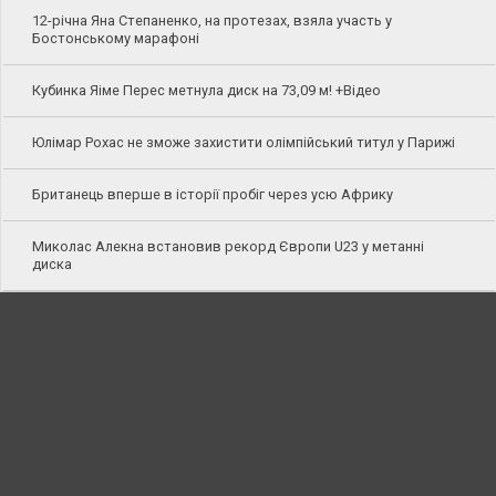
12-річна Яна Степаненко, на протезах, взяла участь у
Бостонському марафоні
Кубинка Яіме Перес метнула диск на 73,09 м! +Відео
Юлімар Рохас не зможе захистити олімпійський титул у Парижі
Британець вперше в історії пробіг через усю Африку
Миколас Алекна встановив рекорд Європи U23 у метанні
диска