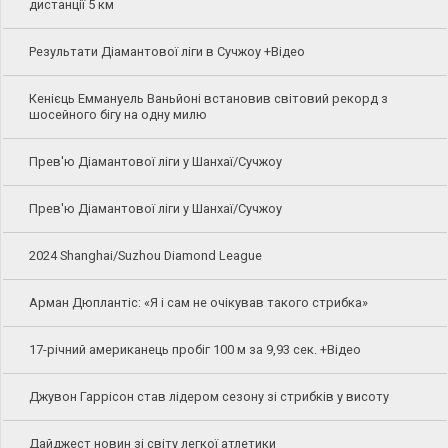
дистанції 5 км
Результати Діамантової ліги в Сучжоу +Відео
Кенієць Еммануель Ваньйоні встановив світовий рекорд з
шосейного бігу на одну милю
Прев'ю Діамантової ліги у Шанхаї/Сучжоу
Прев'ю Діамантової ліги у Шанхаї/Сучжоу
2024 Shanghai/Suzhou Diamond League
Арман Дюплантіс: «Я і сам не очікував такого стрибка»
17-річний американець пробіг 100 м за 9,93 сек. +Відео
Джувон Гаррісон став лідером сезону зі стрибків у висоту
Дайджест новин зі світу легкої атлетики