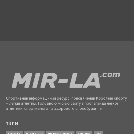
Спортивний інформаційний ресурс, присвячений Королеві спорту
– легкій атлетиці. Головною місією сайту є пропаганда легкої
атлетики, спортивного та здорового способу життя.
ТЕГИ
ATHLETICS
BUDAPEST2023
EUROPEAN ATHLETICS
HIGH JUMP
IAAF