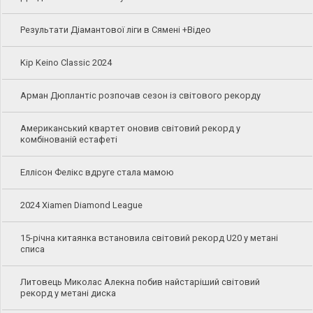
Результати Діамантової ліги в Сямені +Відео
Kip Keino Classic 2024
Арман Дюплантіс розпочав сезон із світового рекорду
Американський квартет оновив світовий рекорд у
комбінованій естафеті
Еллісон Фелікс вдруге стала мамою
2024 Xiamen Diamond League
15-річна китаянка встановила світовий рекорд U20 у метані
списа
Литовець Миколас Алекна побив найстаріший світовий
рекорд у метані диска