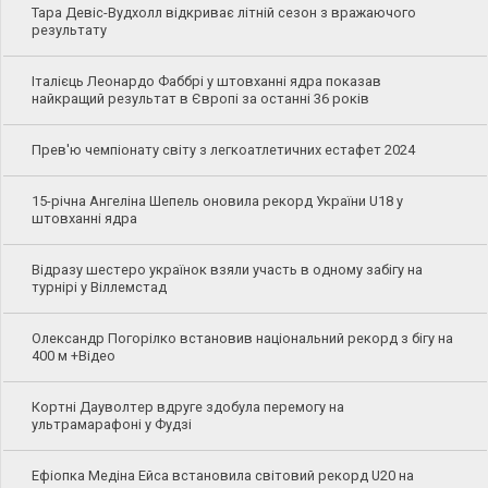
Тара Девіс-Вудхолл відкриває літній сезон з вражаючого
результату
Італієць Леонардо Фаббрі у штовханні ядра показав
найкращий результат в Європі за останні 36 років
Прев'ю чемпіонату світу з легкоатлетичних естафет 2024
15-річна Ангеліна Шепель оновила рекорд України U18 у
штовханні ядра
Відразу шестеро українок взяли участь в одному забігу на
турнірі у Віллемстад
Олександр Погорілко встановив національний рекорд з бігу на
400 м +Відео
Кортні Дауволтер вдруге здобула перемогу на
ультрамарафоні у Фудзі
Ефіопка Медіна Ейса встановила світовий рекорд U20 на