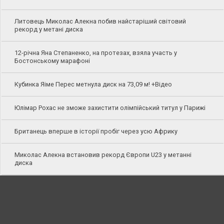
Литовець Миколас Алекна побив найстаріший світовий
рекорд у метані диска
12-річна Яна Степаненко, на протезах, взяла участь у
Бостонському марафоні
Кубинка Яіме Перес метнула диск на 73,09 м! +Відео
Юлімар Рохас не зможе захистити олімпійський титул у Парижі
Британець вперше в історії пробіг через усю Африку
Миколас Алекна встановив рекорд Європи U23 у метанні
диска