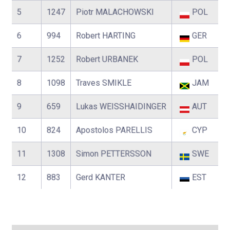
5
1247
Piotr MALACHOWSKI
POL
6
994
Robert HARTING
GER
7
1252
Robert URBANEK
POL
8
1098
Traves SMIKLE
JAM
9
659
Lukas WEISSHAIDINGER
AUT
10
824
Apostolos PARELLIS
CYP
11
1308
Simon PETTERSSON
SWE
12
883
Gerd KANTER
EST