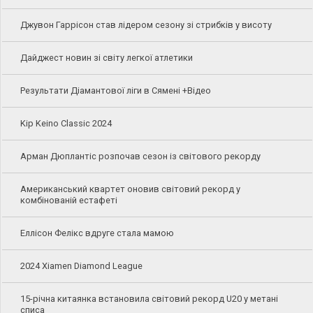
Джувон Гаррісон став лідером сезону зі стрибків у висоту
Дайджест новин зі світу легкої атлетики
Результати Діамантової ліги в Сямені +Відео
Kip Keino Classic 2024
Арман Дюплантіс розпочав сезон із світового рекорду
Американський квартет оновив світовий рекорд у
комбінованій естафеті
Еллісон Фелікс вдруге стала мамою
2024 Xiamen Diamond League
15-річна китаянка встановила світовий рекорд U20 у метані
списа