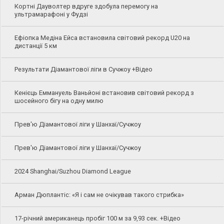
Кортні Дауволтер вдруге здобула перемогу на
ультрамарафоні у Фудзі
Ефіопка Медіна Ейса встановила світовий рекорд U20 на
дистанції 5 км
Результати Діамантової ліги в Сучжоу +Відео
Кенієць Еммануель Ваньйоні встановив світовий рекорд з
шосейного бігу на одну милю
Прев'ю Діамантової ліги у Шанхаї/Сучжоу
Прев'ю Діамантової ліги у Шанхаї/Сучжоу
2024 Shanghai/Suzhou Diamond League
Арман Дюплантіс: «Я і сам не очікував такого стрибка»
17-річний американець пробіг 100 м за 9,93 сек. +Відео