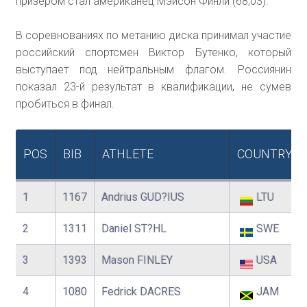
призером стал американец Мэйсон Финли (68,03).
В соревнованиях по метанию диска принимал участие
российский спортсмен Виктор Бутенко, который
выступает под нейтральным флагом. Россиянин
показал 23-й результат в квалификации, не сумев
пробиться в финал.
POS
BIB
ATHLETE
COUNTRY
1
1167
Andrius GUD?IUS
LTU
2
1311
Daniel ST?HL
SWE
3
1393
Mason FINLEY
USA
4
1080
Fedrick DACRES
JAM