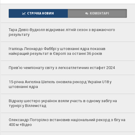
СТРІЧКА НОВИН
КОМЕНТАРІ
Тара Девіс-Вудхолл відкриває літній сезон з вражаючого
результату
Італієць Леонардо Фаббрі у штовханні ядра показав
найкращий результат в Європі за останні 36 років
Прев'ю чемпіонату світу з легкоатлетичних естафет 2024
15-річна Ангеліна Шепель оновила рекорд України U18 у
штовханні ядра
Відразу шестеро українок взяли участь в одному забігу на
турнірі у Віллемстад
Олександр Погорілко встановив національний рекорд з бігу на
400 м +Відео