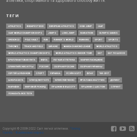
атлетики, спортивного та здорового способу життя.
ТЕГИ
ATHLETICS
BUDAPEST2023
EUROPEAN ATHLETICS
HIGH JUMP
IAAF
IAAF WORLD CHAMPIONSHIPS
JUMPS
LONG JUMP
MARATHON
OLYMPIC GAMES
OREGON22
POLE VAULT
RUN
RUNNER’S WORLD
RUNNING
SPORT
SPORTS
THROWS
TRACK AND FIELD
UKRAINE
WANDA DIAMOND LEAGUE
WORLD ATHLETICS
WORLD ATHLETICS CHAMPIONSHIPS
WORLD ATHLETICS INDOOR TOUR
БЕГ
БЕГ ПО ШОССЕ
БРИЛЛИАНТОВАЯ ЛИГА
ВФЛА
ЛЕГКАЯ АТЛЕТИКА
МАРИЯ ЛАСИЦКЕНЕ
ОЛИМПИЙСКИЕ ИГРЫ
РОССИЯ
СБОРНАЯ РОССИИ
СБОРНАЯ УКРАИНЫ
СЕРГЕЙ ШУБЕНКОВ
СПОРТ
УКРАИНА
УСЭЙН БОЛТ
ФЛАУ
ЧМ-2017
ШКОЛА БЕГА
ЭЛИУД КИПЧОГЕ
ЮЛИЯ ЛЕВЧЕНКО
ЯРОСЛАВА МАГУЧИХ
ДОПИНГ
МАРАФОН
МИРОВОЙ РЕКОРД
ПРЫЖКИ В ВЫСОТУ
ПРЫЖКИ С ШЕСТОМ
СПРИНТ
ПОКАЗАТЬ ВСЕ ТЕГИ
Copyright © 2008-2022 Світ легкої атлетики.
Timing
Events - Квитковий сервіс