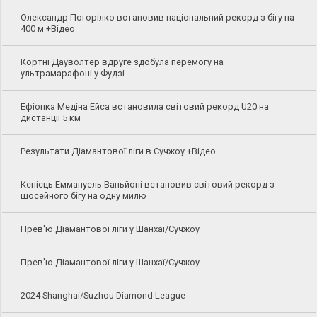
Олександр Погорілко встановив національний рекорд з бігу на
400 м +Відео
Кортні Дауволтер вдруге здобула перемогу на
ультрамарафоні у Фудзі
Ефіопка Медіна Ейса встановила світовий рекорд U20 на
дистанції 5 км
Результати Діамантової ліги в Сучжоу +Відео
Кенієць Еммануель Ваньйоні встановив світовий рекорд з
шосейного бігу на одну милю
Прев'ю Діамантової ліги у Шанхаї/Сучжоу
Прев'ю Діамантової ліги у Шанхаї/Сучжоу
2024 Shanghai/Suzhou Diamond League