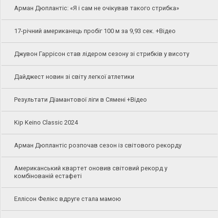
Арман Дюплантіс: «Я і сам не очікував такого стрибка»
17-річний американець пробіг 100 м за 9,93 сек. +Відео
Джувон Гаррісон став лідером сезону зі стрибків у висоту
Дайджест новин зі світу легкої атлетики
Результати Діамантової ліги в Сямені +Відео
Kip Keino Classic 2024
Арман Дюплантіс розпочав сезон із світового рекорду
Американський квартет оновив світовий рекорд у
комбінованій естафеті
Еллісон Фелікс вдруге стала мамою