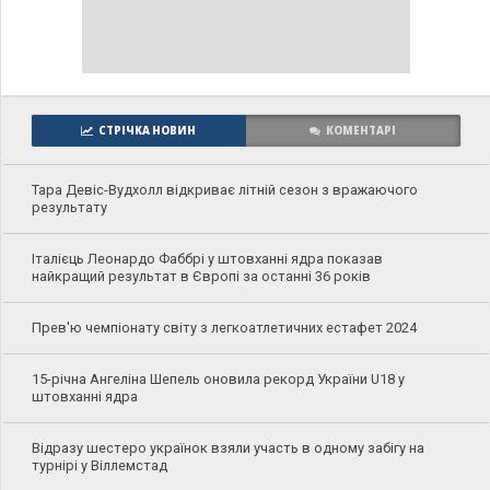
СТРІЧКА НОВИН
КОМЕНТАРІ
Тара Девіс-Вудхолл відкриває літній сезон з вражаючого
результату
Італієць Леонардо Фаббрі у штовханні ядра показав
найкращий результат в Європі за останні 36 років
Прев'ю чемпіонату світу з легкоатлетичних естафет 2024
15-річна Ангеліна Шепель оновила рекорд України U18 у
штовханні ядра
Відразу шестеро українок взяли участь в одному забігу на
турнірі у Віллемстад