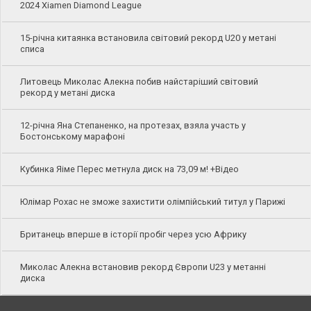
2024 Xiamen Diamond League
15-річна китаянка встановила світовий рекорд U20 у метані
списа
Литовець Миколас Алекна побив найстаріший світовий
рекорд у метані диска
12-річна Яна Степаненко, на протезах, взяла участь у
Бостонському марафоні
Кубинка Яіме Перес метнула диск на 73,09 м! +Відео
Юлімар Рохас не зможе захистити олімпійський титул у Парижі
Британець вперше в історії пробіг через усю Африку
Миколас Алекна встановив рекорд Європи U23 у метанні
диска