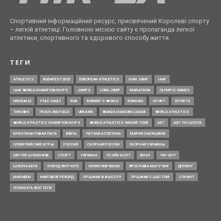
Спортивний інформаційний ресурс, присвячений Королеві спорту
– легкій атлетиці. Головною місією сайту є пропаганда легкої
атлетики, спортивного та здорового способу життя.
ТЕГИ
ATHLETICS
BUDAPEST2023
EUROPEAN ATHLETICS
HIGH JUMP
IAAF
IAAF WORLD CHAMPIONSHIPS
JUMPS
LONG JUMP
MARATHON
OLYMPIC GAMES
OREGON22
POLE VAULT
RUN
RUNNER’S WORLD
RUNNING
SPORT
SPORTS
THROWS
TRACK AND FIELD
UKRAINE
WANDA DIAMOND LEAGUE
WORLD ATHLETICS
WORLD ATHLETICS CHAMPIONSHIPS
WORLD ATHLETICS INDOOR TOUR
БЕГ
БЕГ ПО ШОССЕ
БРИЛЛИАНТОВАЯ ЛИГА
ВФЛА
ЛЕГКАЯ АТЛЕТИКА
МАРИЯ ЛАСИЦКЕНЕ
ОЛИМПИЙСКИЕ ИГРЫ
РОССИЯ
СБОРНАЯ РОССИИ
СБОРНАЯ УКРАИНЫ
СЕРГЕЙ ШУБЕНКОВ
СПОРТ
УКРАИНА
УСЭЙН БОЛТ
ФЛАУ
ЧМ-2017
ШКОЛА БЕГА
ЭЛИУД КИПЧОГЕ
ЮЛИЯ ЛЕВЧЕНКО
ЯРОСЛАВА МАГУЧИХ
ДОПИНГ
МАРАФОН
МИРОВОЙ РЕКОРД
ПРЫЖКИ В ВЫСОТУ
ПРЫЖКИ С ШЕСТОМ
СПРИНТ
ПОКАЗАТЬ ВСЕ ТЕГИ