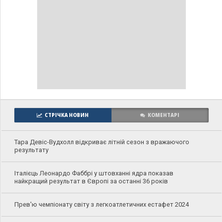
СТРІЧКА НОВИН
КОМЕНТАРІ
Тара Девіс-Вудхолл відкриває літній сезон з вражаючого
результату
Італієць Леонардо Фаббрі у штовханні ядра показав
найкращий результат в Європі за останні 36 років
Прев'ю чемпіонату світу з легкоатлетичних естафет 2024