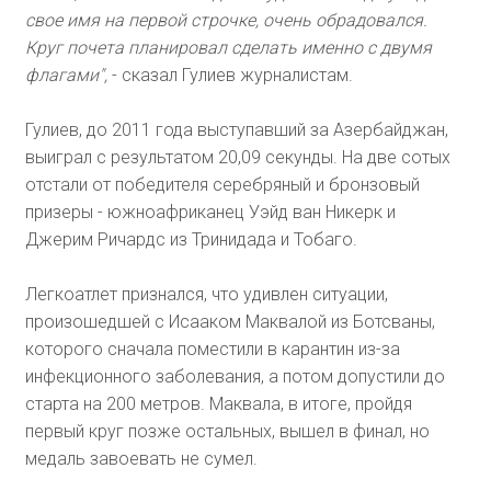
свое имя на первой строчке, очень обрадовался.
Круг почета планировал сделать именно с двумя
флагами",
- сказал Гулиев журналистам.
Гулиев, до 2011 года выступавший за Азербайджан,
выиграл с результатом 20,09 секунды. На две сотых
отстали от победителя серебряный и бронзовый
призеры - южноафриканец Уэйд ван Никерк и
Джерим Ричардс из Тринидада и Тобаго.
Легкоатлет признался, что удивлен ситуации,
произошедшей с Исааком Маквалой из Ботсваны,
которого сначала поместили в карантин из-за
инфекционного заболевания, а потом допустили до
старта на 200 метров. Маквала, в итоге, пройдя
первый круг позже остальных, вышел в финал, но
медаль завоевать не сумел.