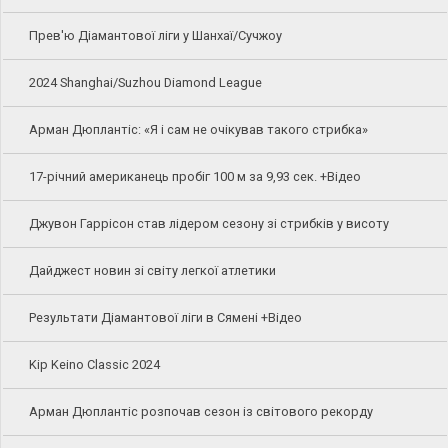
Прев'ю Діамантової ліги у Шанхаї/Сучжоу
2024 Shanghai/Suzhou Diamond League
Арман Дюплантіс: «Я і сам не очікував такого стрибка»
17-річний американець пробіг 100 м за 9,93 сек. +Відео
Джувон Гаррісон став лідером сезону зі стрибків у висоту
Дайджест новин зі світу легкої атлетики
Результати Діамантової ліги в Сямені +Відео
Kip Keino Classic 2024
Арман Дюплантіс розпочав сезон із світового рекорду