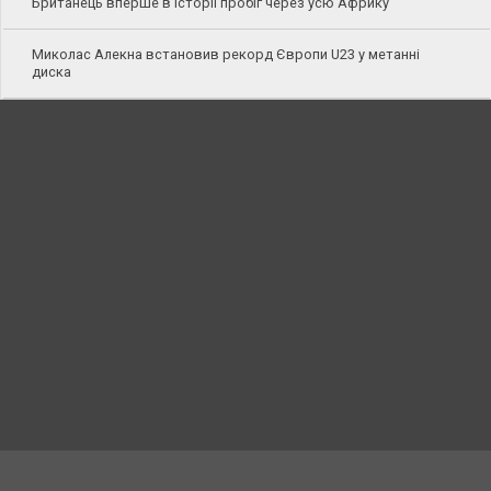
Британець вперше в історії пробіг через усю Африку
Миколас Алекна встановив рекорд Європи U23 у метанні
диска