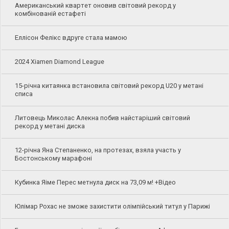
Американський квартет оновив світовий рекорд у
комбінованій естафеті
Еллісон Фелікс вдруге стала мамою
2024 Xiamen Diamond League
15-річна китаянка встановила світовий рекорд U20 у метані
списа
Литовець Миколас Алекна побив найстаріший світовий
рекорд у метані диска
12-річна Яна Степаненко, на протезах, взяла участь у
Бостонському марафоні
Кубинка Яіме Перес метнула диск на 73,09 м! +Відео
Юлімар Рохас не зможе захистити олімпійський титул у Парижі