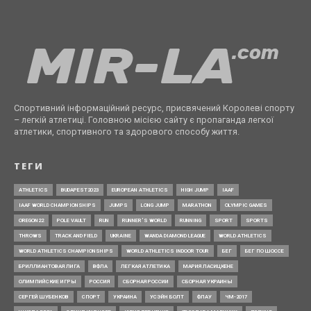
Спортивний інформаційний ресурс, присвячений Королеві спорту
– легкій атлетиці. Головною місією сайту є пропаганда легкої
атлетики, спортивного та здорового способу життя.
ТЕГИ
ATHLETICS
BUDAPEST2023
EUROPEAN ATHLETICS
HIGH JUMP
IAAF
IAAF WORLD CHAMPIONSHIPS
JUMPS
LONG JUMP
MARATHON
OLYMPIC GAMES
OREGON22
POLE VAULT
RUN
RUNNER’S WORLD
RUNNING
SPORT
SPORTS
THROWS
TRACK AND FIELD
UKRAINE
WANDA DIAMOND LEAGUE
WORLD ATHLETICS
WORLD ATHLETICS CHAMPIONSHIPS
WORLD ATHLETICS INDOOR TOUR
БЕГ
БЕГ ПО ШОССЕ
БРИЛЛИАНТОВАЯ ЛИГА
ВФЛА
ЛЕГКАЯ АТЛЕТИКА
МАРИЯ ЛАСИЦКЕНЕ
ОЛИМПИЙСКИЕ ИГРЫ
РОССИЯ
СБОРНАЯ РОССИИ
СБОРНАЯ УКРАИНЫ
СЕРГЕЙ ШУБЕНКОВ
СПОРТ
УКРАИНА
УСЭЙН БОЛТ
ФЛАУ
ЧМ-2017