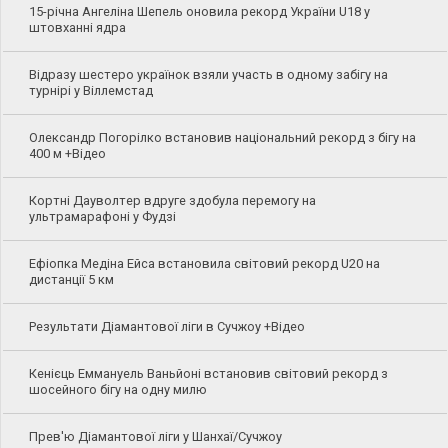
15-річна Ангеліна Шепель оновила рекорд України U18 у
штовханні ядра
Відразу шестеро українок взяли участь в одному забігу на
турнірі у Віллемстад
Олександр Погорілко встановив національний рекорд з бігу на
400 м +Відео
Кортні Дауволтер вдруге здобула перемогу на
ультрамарафоні у Фудзі
Ефіопка Медіна Ейса встановила світовий рекорд U20 на
дистанції 5 км
Результати Діамантової ліги в Сучжоу +Відео
Кенієць Еммануель Ваньйоні встановив світовий рекорд з
шосейного бігу на одну милю
Прев'ю Діамантової ліги у Шанхаї/Сучжоу