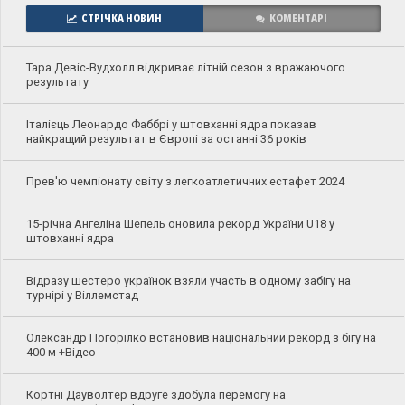
СТРІЧКА НОВИН
КОМЕНТАРІ
Тара Девіс-Вудхолл відкриває літній сезон з вражаючого
результату
Італієць Леонардо Фаббрі у штовханні ядра показав
найкращий результат в Європі за останні 36 років
Прев'ю чемпіонату світу з легкоатлетичних естафет 2024
15-річна Ангеліна Шепель оновила рекорд України U18 у
штовханні ядра
Відразу шестеро українок взяли участь в одному забігу на
турнірі у Віллемстад
Олександр Погорілко встановив національний рекорд з бігу на
400 м +Відео
Кортні Дауволтер вдруге здобула перемогу на