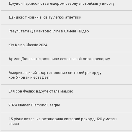
Джувон Гаррісон став лідером сезону зі стрибків у висоту
Дайджест новин зі світу легкої атлетики
Результати Діамантової ліги в Сямені +Відео
Kip Keino Classic 2024
Арман Дюплантіс розпочав сезон із світового рекорду
Американський квартет оновив світовий рекорд у
комбінованій естафеті
Еллісон Фелікс вдруге стала мамою
2024 Xiamen Diamond League
15-річна китаянка встановила світовий рекорд U20 у метані
списа