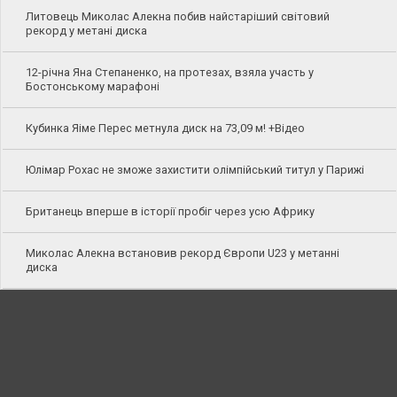
Литовець Миколас Алекна побив найстаріший світовий
рекорд у метані диска
12-річна Яна Степаненко, на протезах, взяла участь у
Бостонському марафоні
Кубинка Яіме Перес метнула диск на 73,09 м! +Відео
Юлімар Рохас не зможе захистити олімпійський титул у Парижі
Британець вперше в історії пробіг через усю Африку
Миколас Алекна встановив рекорд Європи U23 у метанні
диска