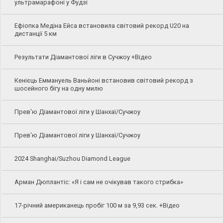
ультрамарафоні у Фудзі
Ефіопка Медіна Ейса встановила світовий рекорд U20 на
дистанції 5 км
Результати Діамантової ліги в Сучжоу +Відео
Кенієць Еммануель Ваньйоні встановив світовий рекорд з
шосейного бігу на одну милю
Прев'ю Діамантової ліги у Шанхаї/Сучжоу
Прев'ю Діамантової ліги у Шанхаї/Сучжоу
2024 Shanghai/Suzhou Diamond League
Арман Дюплантіс: «Я і сам не очікував такого стрибка»
17-річний американець пробіг 100 м за 9,93 сек. +Відео