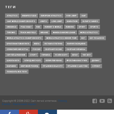
ТЕГИ
ATHLETICS
BUDAPEST2023
EUROPEAN ATHLETICS
HIGH JUMP
IAAF
IAAF WORLD CHAMPIONSHIPS
JUMPS
LONG JUMP
MARATHON
OLYMPIC GAMES
OREGON22
POLE VAULT
RUN
RUNNER’S WORLD
RUNNING
SPORT
SPORTS
THROWS
TRACK AND FIELD
UKRAINE
WANDA DIAMOND LEAGUE
WORLD ATHLETICS
WORLD ATHLETICS CHAMPIONSHIPS
WORLD ATHLETICS INDOOR TOUR
БЕГ
БЕГ ПО ШОССЕ
БРИЛЛИАНТОВАЯ ЛИГА
ВФЛА
ЛЕГКАЯ АТЛЕТИКА
МАРИЯ ЛАСИЦКЕНЕ
ОЛИМПИЙСКИЕ ИГРЫ
РОССИЯ
СБОРНАЯ РОССИИ
СБОРНАЯ УКРАИНЫ
СЕРГЕЙ ШУБЕНКОВ
СПОРТ
УКРАИНА
УСЭЙН БОЛТ
ФЛАУ
ЧМ-2017
ШКОЛА БЕГА
ЭЛИУД КИПЧОГЕ
ЮЛИЯ ЛЕВЧЕНКО
ЯРОСЛАВА МАГУЧИХ
ДОПИНГ
МАРАФОН
МИРОВОЙ РЕКОРД
ПРЫЖКИ В ВЫСОТУ
ПРЫЖКИ С ШЕСТОМ
СПРИНТ
ПОКАЗАТЬ ВСЕ ТЕГИ
Copyright © 2008-2022 Світ легкої атлетики.
Timing
Events - Квитковий сервіс