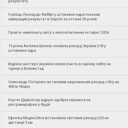
результату
Італієць Леонардо Фаббрі у штовханні ядра показав
найкращий результат в Європі за останні 36 років
Прев'ю чемпіонату світу з легкоатлетичних естафет 2024
15-річна Ангеліна Шепель оновила рекорд України U18 у
штовханні ядра
Відразу шестеро українок взяли участь в одному забігу на
турнірі у Віллемстад
Олександр Погорілко встановив національний рекорд з бігу на
400 м +Відео
Кортні Дауволтер вдруге здобула перемогу на
ультрамарафоні у Фудзі
Ефіопка Медіна Ейса встановила світовий рекорд U20 на
дистанції 5 км