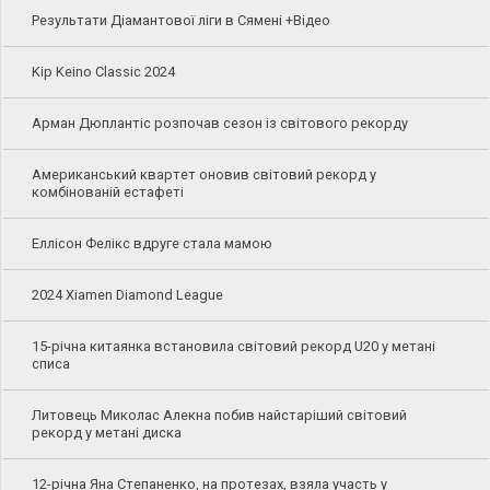
Результати Діамантової ліги в Сямені +Відео
Kip Keino Classic 2024
Арман Дюплантіс розпочав сезон із світового рекорду
Американський квартет оновив світовий рекорд у
комбінованій естафеті
Еллісон Фелікс вдруге стала мамою
2024 Xiamen Diamond League
15-річна китаянка встановила світовий рекорд U20 у метані
списа
Литовець Миколас Алекна побив найстаріший світовий
рекорд у метані диска
12-річна Яна Степаненко, на протезах, взяла участь у