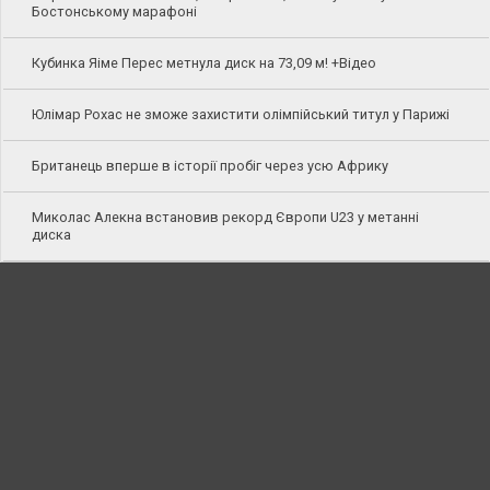
Бостонському марафоні
Кубинка Яіме Перес метнула диск на 73,09 м! +Відео
Юлімар Рохас не зможе захистити олімпійський титул у Парижі
Британець вперше в історії пробіг через усю Африку
Миколас Алекна встановив рекорд Європи U23 у метанні
диска