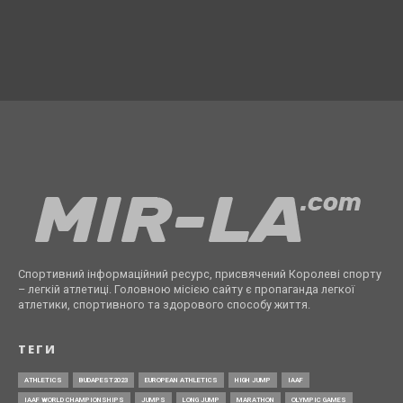
Спортивний інформаційний ресурс, присвячений Королеві спорту
– легкій атлетиці. Головною місією сайту є пропаганда легкої
атлетики, спортивного та здорового способу життя.
ТЕГИ
ATHLETICS
BUDAPEST2023
EUROPEAN ATHLETICS
HIGH JUMP
IAAF
IAAF WORLD CHAMPIONSHIPS
JUMPS
LONG JUMP
MARATHON
OLYMPIC GAMES