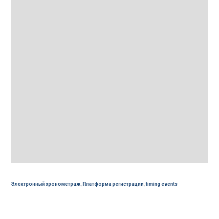
Электронный хронометраж
,
Платформа регистрации
,
timing events