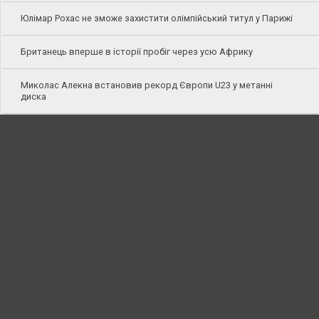
Юлімар Рохас не зможе захистити олімпійський титул у Парижі
Британець вперше в історії пробіг через усю Африку
Миколас Алекна встановив рекорд Європи U23 у метанні
диска