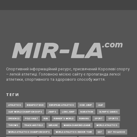
Спортивний інформаційний ресурс, присвячений Королеві спорту
– легкій атлетиці. Головною місією сайту є пропаганда легкої
атлетики, спортивного та здорового способу життя.
ТЕГИ
ATHLETICS
BUDAPEST2023
EUROPEAN ATHLETICS
HIGH JUMP
IAAF
IAAF WORLD CHAMPIONSHIPS
JUMPS
LONG JUMP
MARATHON
OLYMPIC GAMES
OREGON22
POLE VAULT
RUN
RUNNER’S WORLD
RUNNING
SPORT
SPORTS
THROWS
TRACK AND FIELD
UKRAINE
WANDA DIAMOND LEAGUE
WORLD ATHLETICS
WORLD ATHLETICS CHAMPIONSHIPS
WORLD ATHLETICS INDOOR TOUR
БЕГ
БЕГ ПО ШОССЕ