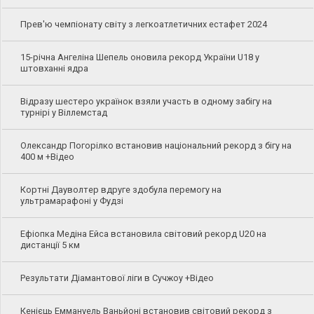
Прев'ю чемпіонату світу з легкоатлетичних естафет 2024
15-річна Ангеліна Шепель оновила рекорд України U18 у
штовханні ядра
Відразу шестеро українок взяли участь в одному забігу на
турнірі у Віллемстад
Олександр Погорілко встановив національний рекорд з бігу на
400 м +Відео
Кортні Дауволтер вдруге здобула перемогу на
ультрамарафоні у Фудзі
Ефіопка Медіна Ейса встановила світовий рекорд U20 на
дистанції 5 км
Результати Діамантової ліги в Сучжоу +Відео
Кенієць Еммануель Ваньйоні встановив світовий рекорд з