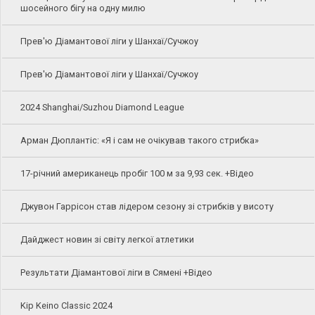
шосейного бігу на одну милю
Прев'ю Діамантової ліги у Шанхаї/Сучжоу
Прев'ю Діамантової ліги у Шанхаї/Сучжоу
2024 Shanghai/Suzhou Diamond League
Арман Дюплантіс: «Я і сам не очікував такого стрибка»
17-річний американець пробіг 100 м за 9,93 сек. +Відео
Джувон Гаррісон став лідером сезону зі стрибків у висоту
Дайджест новин зі світу легкої атлетики
Результати Діамантової ліги в Сямені +Відео
Kip Keino Classic 2024