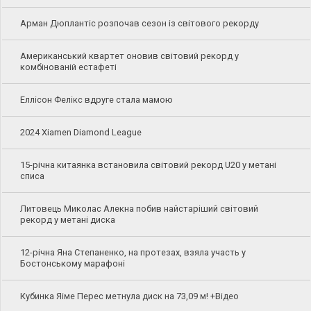
Арман Дюплантіс розпочав сезон із світового рекорду
Американський квартет оновив світовий рекорд у
комбінованій естафеті
Еллісон Фелікс вдруге стала мамою
2024 Xiamen Diamond League
15-річна китаянка встановила світовий рекорд U20 у метані
списа
Литовець Миколас Алекна побив найстаріший світовий
рекорд у метані диска
12-річна Яна Степаненко, на протезах, взяла участь у
Бостонському марафоні
Кубинка Яіме Перес метнула диск на 73,09 м! +Відео