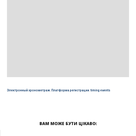
Электронный хронометраж
,
Платформа регистрации
,
timing events
ВАМ МОЖЕ БУТИ ЦІКАВО: