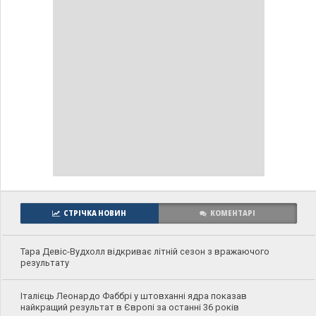
СТРІЧКА НОВИН
КОМЕНТАРІ
Тара Девіс-Вудхолл відкриває літній сезон з вражаючого
результату
Італієць Леонардо Фаббрі у штовханні ядра показав
найкращий результат в Європі за останні 36 років