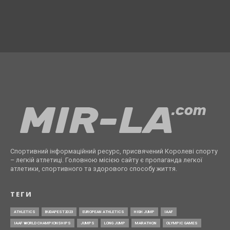
Спортивний інформаційний ресурс, присвячений Королеві спорту
– легкій атлетиці. Головною місією сайту є пропаганда легкої
атлетики, спортивного та здорового способу життя.
ТЕГИ
ATHLETICS
BUDAPEST2023
EUROPEAN ATHLETICS
HIGH JUMP
IAAF
IAAF WORLD CHAMPIONSHIPS
JUMPS
LONG JUMP
MARATHON
OLYMPIC GAMES