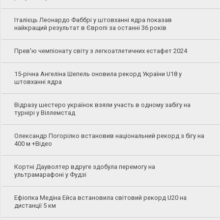
Італієць Леонардо Фаббрі у штовханні ядра показав
найкращий результат в Європі за останні 36 років
Прев'ю чемпіонату світу з легкоатлетичних естафет 2024
15-річна Ангеліна Шепель оновила рекорд України U18 у
штовханні ядра
Відразу шестеро українок взяли участь в одному забігу на
турнірі у Віллемстад
Олександр Погорілко встановив національний рекорд з бігу на
400 м +Відео
Кортні Дауволтер вдруге здобула перемогу на
ультрамарафоні у Фудзі
Ефіопка Медіна Ейса встановила світовий рекорд U20 на
дистанції 5 км