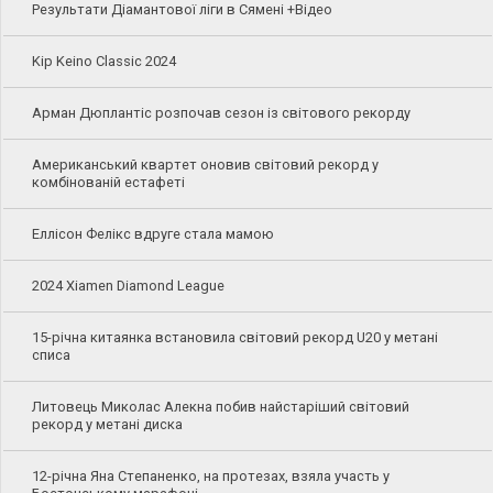
Результати Діамантової ліги в Сямені +Відео
Kip Keino Classic 2024
Арман Дюплантіс розпочав сезон із світового рекорду
Американський квартет оновив світовий рекорд у
комбінованій естафеті
Еллісон Фелікс вдруге стала мамою
2024 Xiamen Diamond League
15-річна китаянка встановила світовий рекорд U20 у метані
списа
Литовець Миколас Алекна побив найстаріший світовий
рекорд у метані диска
12-річна Яна Степаненко, на протезах, взяла участь у