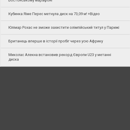
Бостонському марафоні
Кубинка Яіме Перес метнула диск на 73,09 м! +Відео
Юлімар Рохас не зможе захистити олімпійський титул у Парижі
Британець вперше в історії пробіг через усю Африку
Миколас Алекна встановив рекорд Європи U23 у метанні
диска