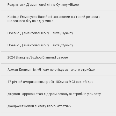
Результати Діамантової ліги в Сучжоу +Відео
Кенієць Еммануель Ваньйоні встановив світовий рекорд з
шосейного бігу на одну милю
Прев'ю Діамантової ліги у Шанхаї/Сучжоу
Прев'ю Діамантової ліги у Шанхаї/Сучжоу
2024 Shanghai/Suzhou Diamond League
Арман Дюплантіс: «Я і сам не очікував такого стрибка»
17-річний американець пробіг 100 м за 9,93 сек. +Відео
Джувон Гаррісон став лідером сезону зі стрибків у висоту
Дайджест новин зі світу легкої атлетики