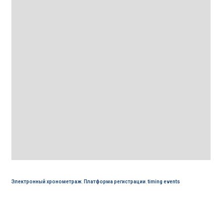
Электронный хронометраж
,
Платформа регистрации
,
timing events