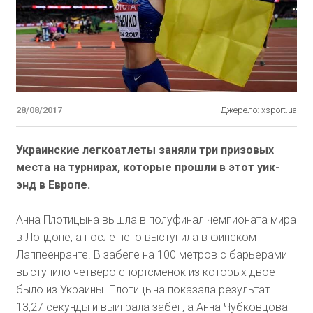
28/08/2017
Джерело: xsport.ua
Украинские легкоатлеты заняли три призовых
места на турнирах, которые прошли в этот уик-
энд в Европе.
Анна Плотицына вышла в полуфинал чемпионата мира
в Лондоне, а после него выступила в финском
Лаппеенранте. В забеге на 100 метров с барьерами
выступило четверо спортсменок из которых двое
было из Украины. Плотицына показала результат
13,27 секунды и выиграла забег, а Анна Чубковцова