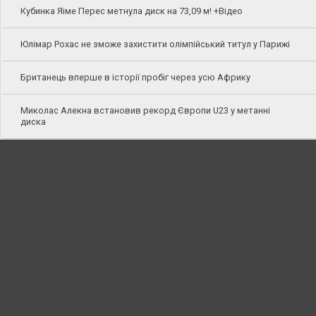
Кубинка Яіме Перес метнула диск на 73,09 м! +Відео
Юлімар Рохас не зможе захистити олімпійський титул у Парижі
Британець вперше в історії пробіг через усю Африку
Миколас Алекна встановив рекорд Європи U23 у метанні
диска