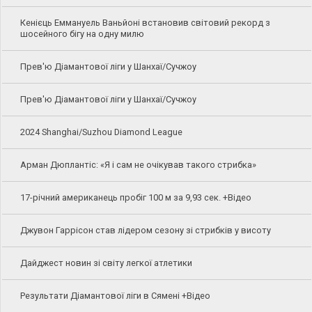
Кенієць Еммануель Ваньйоні встановив світовий рекорд з
шосейного бігу на одну милю
Прев'ю Діамантової ліги у Шанхаї/Сучжоу
Прев'ю Діамантової ліги у Шанхаї/Сучжоу
2024 Shanghai/Suzhou Diamond League
Арман Дюплантіс: «Я і сам не очікував такого стрибка»
17-річний американець пробіг 100 м за 9,93 сек. +Відео
Джувон Гаррісон став лідером сезону зі стрибків у висоту
Дайджест новин зі світу легкої атлетики
Результати Діамантової ліги в Сямені +Відео