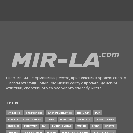
Спортивний інформаційний ресурс, присвячений Королеві спорту
– легкій атлетиці. Головною місією сайту є пропаганда легкої
атлетики, спортивного та здорового способу життя.
ТЕГИ
ATHLETICS
BUDAPEST2023
EUROPEAN ATHLETICS
HIGH JUMP
IAAF
IAAF WORLD CHAMPIONSHIPS
JUMPS
LONG JUMP
MARATHON
OLYMPIC GAMES
OREGON22
POLE VAULT
RUN
RUNNER’S WORLD
RUNNING
SPORT
SPORTS
THROWS
TRACK AND FIELD
UKRAINE
WANDA DIAMOND LEAGUE
WORLD ATHLETICS