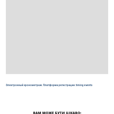
Электронный хронометраж
,
Платформа регистрации
,
timing events
ВАМ МОЖЕ БУТИ ЦІКАВО: