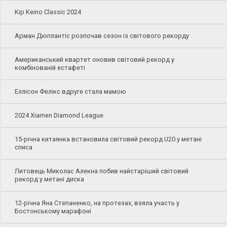
Kip Keino Classic 2024
Арман Дюплантіс розпочав сезон із світового рекорду
Американський квартет оновив світовий рекорд у
комбінованій естафеті
Еллісон Фелікс вдруге стала мамою
2024 Xiamen Diamond League
15-річна китаянка встановила світовий рекорд U20 у метані
списа
Литовець Миколас Алекна побив найстаріший світовий
рекорд у метані диска
12-річна Яна Степаненко, на протезах, взяла участь у
Бостонському марафоні