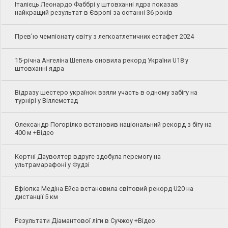
Італієць Леонардо Фаббрі у штовханні ядра показав
найкращий результат в Європі за останні 36 років
Прев'ю чемпіонату світу з легкоатлетичних естафет 2024
15-річна Ангеліна Шепель оновила рекорд України U18 у
штовханні ядра
Відразу шестеро українок взяли участь в одному забігу на
турнірі у Віллемстад
Олександр Погорілко встановив національний рекорд з бігу на
400 м +Відео
Кортні Дауволтер вдруге здобула перемогу на
ультрамарафоні у Фудзі
Ефіопка Медіна Ейса встановила світовий рекорд U20 на
дистанції 5 км
Результати Діамантової ліги в Сучжоу +Відео