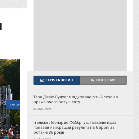
ы
СТРІЧКА НОВИН
КОМЕНТАРІ
Тара Девіс-Вудхолл відкриває літній сезон з
вражаючого результату
04 МАЯ 2024
Італієць Леонардо Фаббрі у штовханні ядра
показав найкращий результат в Європі за
останні 36 років