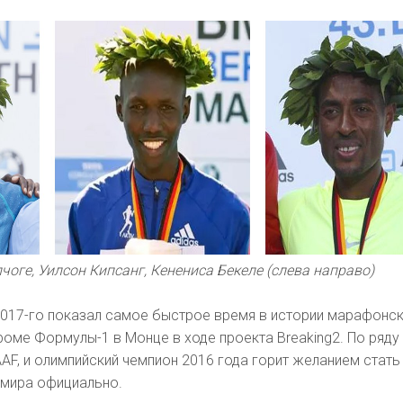
чоге, Уилсон Кипсанг, Кенениса Бекеле (слева направо)
2017-го показал самое быстрое время в истории марафонс
дроме Формулы-1 в Монце в ходе проекта Breaking2. По ряду
IAAF, и олимпийский чемпион 2016 года горит желанием стат
мира официально.