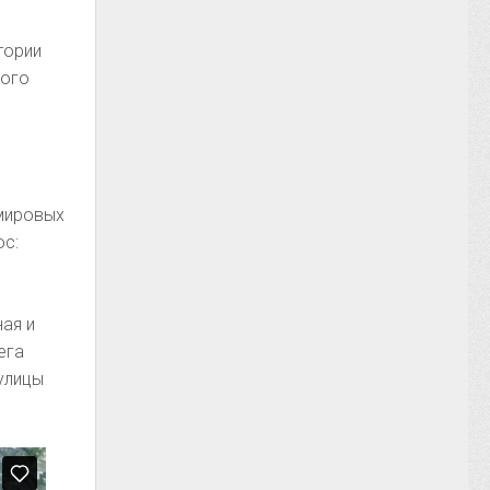
тории
ного
 мировых
ос:
ая и
ега
улицы