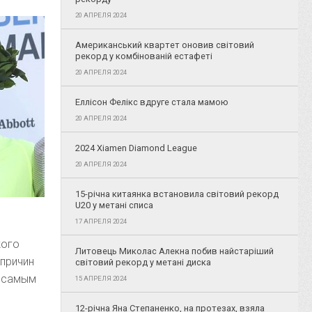
20 АПРЕЛЯ 2024
Американський квартет оновив світовий
рекорд у комбінованій естафеті
20 АПРЕЛЯ 2024
Еллісон Фелікс вдруге стала мамою
20 АПРЕЛЯ 2024
2024 Xiamen Diamond League
20 АПРЕЛЯ 2024
15-річна китаянка встановила світовий рекорд
U20 у метані списа
17 АПРЕЛЯ 2024
кого
Литовець Миколас Алекна побив найстаріший
 причин
світовий рекорд у метані диска
ь самым
15 АПРЕЛЯ 2024
12-річна Яна Степаненко, на протезах, взяла