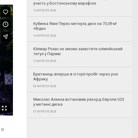
участь у Бостонському марафоні
14 АПРЕЛЯ 2024
Кубинка Яіме Перес метнула диск на 73,09 м!
+Відео
14 АПРЕЛЯ 2024
Юлімар Рохас не зможе захистити олімпійський
титул у Парижі
12 АПРЕЛЯ 2024
Британець вперше в історії пробіг через усю
Африку
09 АПРЕЛЯ 2024
Миколас Алекна встановив рекорд Європи U23
у метанні диска
07 АПРЕЛЯ 2024
 в