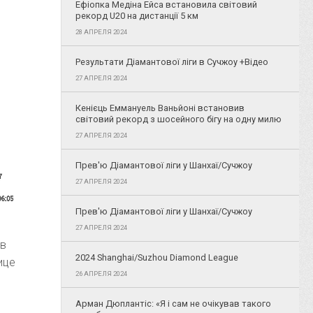
Ефіопка Медіна Ейса встановила світовий
рекорд U20 на дистанції 5 км
28 АПРЕЛЯ 2024
Результати Діамантової ліги в Сучжоу +Відео
27 АПРЕЛЯ 2024
Кенієць Еммануель Ваньйоні встановив
світовий рекорд з шосейного бігу на одну милю
27 АПРЕЛЯ 2024
Прев'ю Діамантової ліги у Шанхаї/Сучжоу
27 АПРЕЛЯ 2024
Прев'ю Діамантової ліги у Шанхаї/Сучжоу
27 АПРЕЛЯ 2024
 в
2024 Shanghai/Suzhou Diamond League
ице
26 АПРЕЛЯ 2024
Арман Дюплантіс: «Я і сам не очікував такого