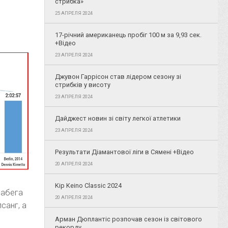
стрибка»
25 АПРЕЛЯ 2024
17-річний американець пробіг 100 м за 9,93 сек.
+Відео
23 АПРЕЛЯ 2024
Джувон Гаррісон став лідером сезону зі
стрибків у висоту
23 АПРЕЛЯ 2024
Дайджест новин зі світу легкої атлетики
23 АПРЕЛЯ 2024
Результати Діамантової ліги в Сямені +Відео
20 АПРЕЛЯ 2024
Kip Keino Classic 2024
забега
20 АПРЕЛЯ 2024
санг, а
Арман Дюплантіс розпочав сезон із світового
рекорду