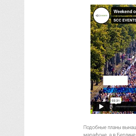
Подобные планы вынаш
марафоне, а в Берлине-