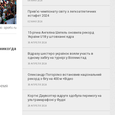
04 МАЯ 2024
Прев'ю чемпіонату світу з легкоатлетичних
естафет 2024
02 МАЯ 2024
: sports.ru
15-річна Ангеліна Шепель оновила рекорд
України U18 у штовханні ядра
30 АПРЕЛЯ 2024
 никогда
Відразу шестеро українок взяли участь в
одному забігу на турнірі у Віллемстад
30 АПРЕЛЯ 2024
Олександр Погорілко встановив національний
рекорд з бігу на 400 м +Відео
30 АПРЕЛЯ 2024
ремя
Кортні Дауволтер вдруге здобула перемогу на
ультрамарафоні у Фудзі
28 АПРЕЛЯ 2024