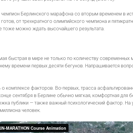
 чемпион Берлинского марафона со вторым временем в ис
ет готов, от трехкратного олимпийского чемпиона и пятикрат
ке тоже можно ждать высочайшего результата.
мая быстрая в мире не только по количеству современных
днему времени первых десяти бегунов. Напрашивается вопр
 о комплексе факторов. Во-первых, трасса асфальтированн
 конце сентября в Берлине обычно мягкая, комфортная для б
ржка публики — также важный психологический фактор. На 
миллиона человек.