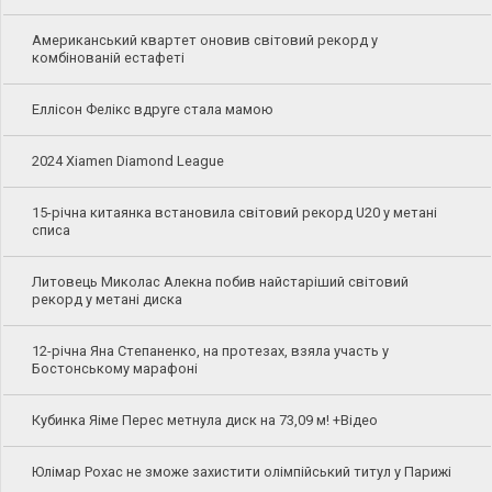
Американський квартет оновив світовий рекорд у
комбінованій естафеті
Еллісон Фелікс вдруге стала мамою
2024 Xiamen Diamond League
15-річна китаянка встановила світовий рекорд U20 у метані
списа
Литовець Миколас Алекна побив найстаріший світовий
рекорд у метані диска
12-річна Яна Степаненко, на протезах, взяла участь у
Бостонському марафоні
Кубинка Яіме Перес метнула диск на 73,09 м! +Відео
Юлімар Рохас не зможе захистити олімпійський титул у Парижі