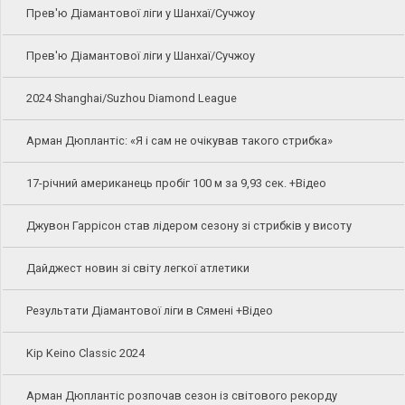
Прев'ю Діамантової ліги у Шанхаї/Сучжоу
Прев'ю Діамантової ліги у Шанхаї/Сучжоу
2024 Shanghai/Suzhou Diamond League
Арман Дюплантіс: «Я і сам не очікував такого стрибка»
17-річний американець пробіг 100 м за 9,93 сек. +Відео
Джувон Гаррісон став лідером сезону зі стрибків у висоту
Дайджест новин зі світу легкої атлетики
Результати Діамантової ліги в Сямені +Відео
Kip Keino Classic 2024
Арман Дюплантіс розпочав сезон із світового рекорду