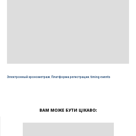
Электронный хронометраж
,
Платформа регистрации
,
timing events
ВАМ МОЖЕ БУТИ ЦІКАВО: