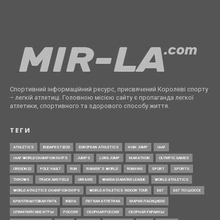
Спортивний інформаційний ресурс, присвячений Королеві спорту
– легкій атлетиці. Головною місією сайту є пропаганда легкої
атлетики, спортивного та здорового способу життя.
ТЕГИ
ATHLETICS
BUDAPEST2023
EUROPEAN ATHLETICS
HIGH JUMP
IAAF
IAAF WORLD CHAMPIONSHIPS
JUMPS
LONG JUMP
MARATHON
OLYMPIC GAMES
OREGON22
POLE VAULT
RUN
RUNNER’S WORLD
RUNNING
SPORT
SPORTS
THROWS
TRACK AND FIELD
UKRAINE
WANDA DIAMOND LEAGUE
WORLD ATHLETICS
WORLD ATHLETICS CHAMPIONSHIPS
WORLD ATHLETICS INDOOR TOUR
БЕГ
БЕГ ПО ШОССЕ
БРИЛЛИАНТОВАЯ ЛИГА
ВФЛА
ЛЕГКАЯ АТЛЕТИКА
МАРИЯ ЛАСИЦКЕНЕ
ОЛИМПИЙСКИЕ ИГРЫ
РОССИЯ
СБОРНАЯ РОССИИ
СБОРНАЯ УКРАИНЫ