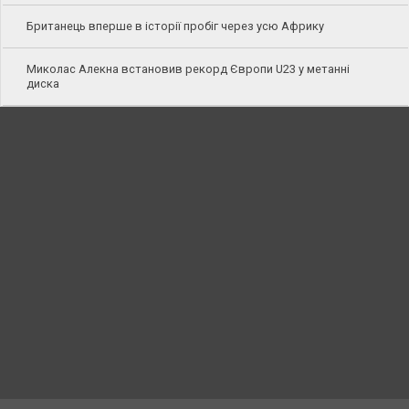
Британець вперше в історії пробіг через усю Африку
Миколас Алекна встановив рекорд Європи U23 у метанні
диска