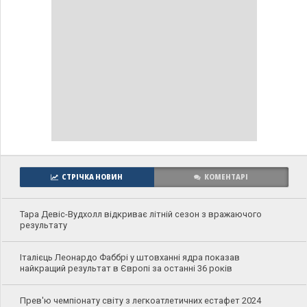
СТРІЧКА НОВИН
КОМЕНТАРІ
Тара Девіс-Вудхолл відкриває літній сезон з вражаючого
результату
Італієць Леонардо Фаббрі у штовханні ядра показав
найкращий результат в Європі за останні 36 років
Прев'ю чемпіонату світу з легкоатлетичних естафет 2024