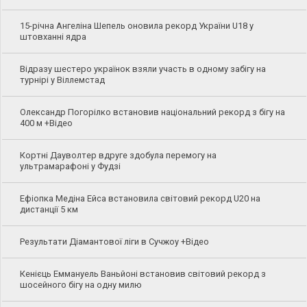
15-річна Ангеліна Шепель оновила рекорд України U18 у
штовханні ядра
Відразу шестеро українок взяли участь в одному забігу на
турнірі у Віллемстад
Олександр Погорілко встановив національний рекорд з бігу на
400 м +Відео
Кортні Дауволтер вдруге здобула перемогу на
ультрамарафоні у Фудзі
Ефіопка Медіна Ейса встановила світовий рекорд U20 на
дистанції 5 км
Результати Діамантової ліги в Сучжоу +Відео
Кенієць Еммануель Ваньйоні встановив світовий рекорд з
шосейного бігу на одну милю