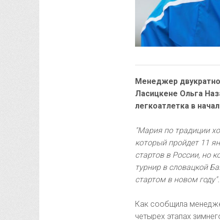
Менеджер двукратной
Ласицкене Ольга Наза
легкоатлетка в начал
"Мария по традиции х
который пройдет 11 ян
стартов в России, но 
турнир в словацкой Б
стартом в новом году".
Как сообщила менедже
четырех этапах зимне