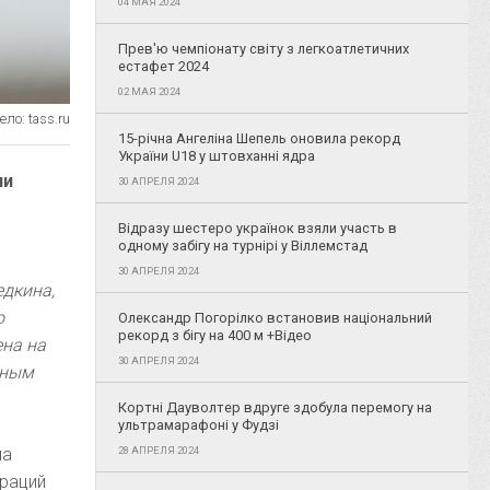
04 МАЯ 2024
Прев'ю чемпіонату світу з легкоатлетичних
естафет 2024
02 МАЯ 2024
ло: tass.ru
15-річна Ангеліна Шепель оновила рекорд
України U18 у штовханні ядра
ии
30 АПРЕЛЯ 2024
Відразу шестеро українок взяли участь в
одному забігу на турнірі у Віллемстад
30 АПРЕЛЯ 2024
едкина,
о
Олександр Погорілко встановив національний
рекорд з бігу на 400 м +Відео
ена на
30 АПРЕЛЯ 2024
дным
Кортні Дауволтер вдруге здобула перемогу на
ультрамарафоні у Фудзі
28 АПРЕЛЯ 2024
на
ераций