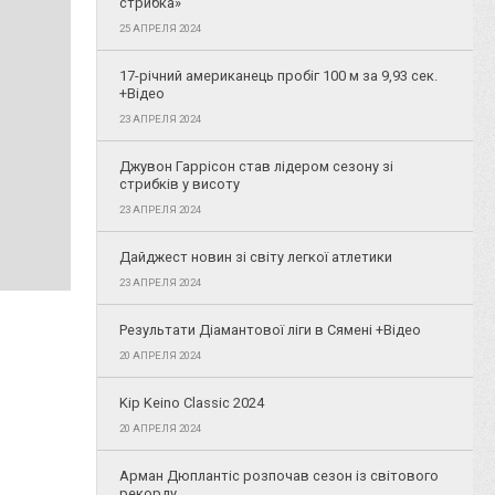
стрибка»
25 АПРЕЛЯ 2024
17-річний американець пробіг 100 м за 9,93 сек.
+Відео
23 АПРЕЛЯ 2024
Джувон Гаррісон став лідером сезону зі
стрибків у висоту
23 АПРЕЛЯ 2024
Дайджест новин зі світу легкої атлетики
23 АПРЕЛЯ 2024
Результати Діамантової ліги в Сямені +Відео
20 АПРЕЛЯ 2024
Kip Keino Classic 2024
20 АПРЕЛЯ 2024
Арман Дюплантіс розпочав сезон із світового
рекорду