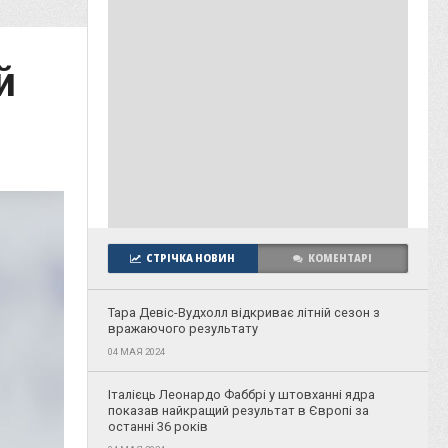
й
СТРІЧКА НОВИН
КОМЕНТАРІ
Тара Девіс-Вудхолл відкриває літній сезон з
вражаючого результату
04 МАЯ 2024
Італієць Леонардо Фаббрі у штовханні ядра
показав найкращий результат в Європі за
останні 36 років