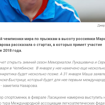
Джере
 чемпионки мира по прыжкам в высоту россиянки Мар
рова рассказала о стартах, в которых примет участие
е 2018 года.
очет открыть зимний сезон Мемориалом Лукашевича и Сер
варя в Челябинске. В январе у нее намечено еще нескольк
конкретика будет несколько позже. А 31 января Маша заявл
анске-Быстрице, который будет для нее первым междунаро
- заметила Назарова.
р спортсменки, в феврале Ласицкене намерена выступить 
го тура Международной ассоциации легкоатлетических фед