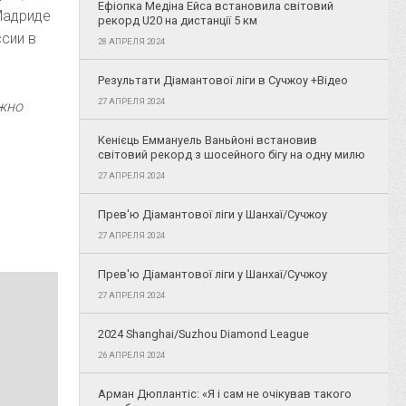
Ефіопка Медіна Ейса встановила світовий
 Мадриде
рекорд U20 на дистанції 5 км
ссии в
28 АПРЕЛЯ 2024
Результати Діамантової ліги в Сучжоу +Відео
27 АПРЕЛЯ 2024
ожно
Кенієць Еммануель Ваньйоні встановив
світовий рекорд з шосейного бігу на одну милю
27 АПРЕЛЯ 2024
Прев'ю Діамантової ліги у Шанхаї/Сучжоу
27 АПРЕЛЯ 2024
Прев'ю Діамантової ліги у Шанхаї/Сучжоу
27 АПРЕЛЯ 2024
2024 Shanghai/Suzhou Diamond League
26 АПРЕЛЯ 2024
Арман Дюплантіс: «Я і сам не очікував такого