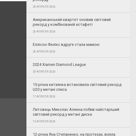
20 АПРЕЛЯ 2024
Американський квартет оновив світовий
рекорд у комбінованій естафеті
20 АПРЕЛЯ 2024
Еллісон Фелікс вдруге стала мамою
20 АПРЕЛЯ 2024
2024 Xiamen Diamond League
20 АПРЕЛЯ 2024
15-річна китаянка встановила світовий рекорд
U20 у метані списа
17 АПРЕЛЯ 2024
Литовець Миколас Алекна побив найстаріший
світовий рекорд у метані диска
15 АПРЕЛЯ 2024
12-річна Яна Степаненко, на протезах, взяла