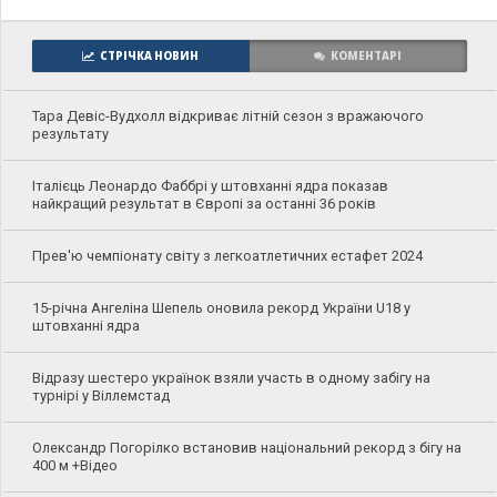
СТРІЧКА НОВИН
КОМЕНТАРІ
Тара Девіс-Вудхолл відкриває літній сезон з вражаючого
результату
Італієць Леонардо Фаббрі у штовханні ядра показав
найкращий результат в Європі за останні 36 років
Прев'ю чемпіонату світу з легкоатлетичних естафет 2024
15-річна Ангеліна Шепель оновила рекорд України U18 у
штовханні ядра
Відразу шестеро українок взяли участь в одному забігу на
турнірі у Віллемстад
Олександр Погорілко встановив національний рекорд з бігу на
400 м +Відео