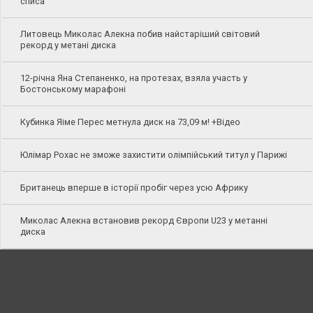
списа
Литовець Миколас Алекна побив найстаріший світовий
рекорд у метані диска
12-річна Яна Степаненко, на протезах, взяла участь у
Бостонському марафоні
Кубинка Яіме Перес метнула диск на 73,09 м! +Відео
Юлімар Рохас не зможе захистити олімпійський титул у Парижі
Британець вперше в історії пробіг через усю Африку
Миколас Алекна встановив рекорд Європи U23 у метанні
диска