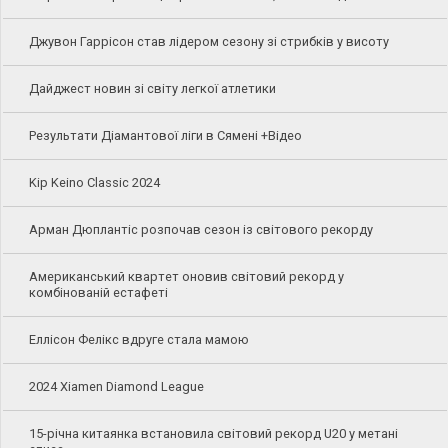
Джувон Гаррісон став лідером сезону зі стрибків у висоту
Дайджест новин зі світу легкої атлетики
Результати Діамантової ліги в Сямені +Відео
Kip Keino Classic 2024
Арман Дюплантіс розпочав сезон із світового рекорду
Американський квартет оновив світовий рекорд у
комбінованій естафеті
Еллісон Фелікс вдруге стала мамою
2024 Xiamen Diamond League
15-річна китаянка встановила світовий рекорд U20 у метані