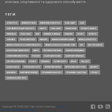
атлетики, спортивного та здорового способу життя.
ТЕГИ
ATHLETICS
BUDAPEST2023
EUROPEAN ATHLETICS
HIGH JUMP
IAAF
IAAF WORLD CHAMPIONSHIPS
JUMPS
LONG JUMP
MARATHON
OLYMPIC GAMES
OREGON22
POLE VAULT
RUN
RUNNER’S WORLD
RUNNING
SPORT
SPORTS
THROWS
TRACK AND FIELD
UKRAINE
WANDA DIAMOND LEAGUE
WORLD ATHLETICS
WORLD ATHLETICS CHAMPIONSHIPS
WORLD ATHLETICS INDOOR TOUR
БЕГ
БЕГ ПО ШОССЕ
БРИЛЛИАНТОВАЯ ЛИГА
ВФЛА
ЛЕГКАЯ АТЛЕТИКА
МАРИЯ ЛАСИЦКЕНЕ
ОЛИМПИЙСКИЕ ИГРЫ
РОССИЯ
СБОРНАЯ РОССИИ
СБОРНАЯ УКРАИНЫ
СЕРГЕЙ ШУБЕНКОВ
СПОРТ
УКРАИНА
УСЭЙН БОЛТ
ФЛАУ
ЧМ-2017
ШКОЛА БЕГА
ЭЛИУД КИПЧОГЕ
ЮЛИЯ ЛЕВЧЕНКО
ЯРОСЛАВА МАГУЧИХ
ДОПИНГ
МАРАФОН
МИРОВОЙ РЕКОРД
ПРЫЖКИ В ВЫСОТУ
ПРЫЖКИ С ШЕСТОМ
СПРИНТ
ПОКАЗАТЬ ВСЕ ТЕГИ
Copyright © 2008-2022 Світ легкої атлетики.
Timing
Events - Квитковий сервіс