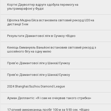
Кортні Дауволтер вдруге здобула перемогу на
ультрамарафоні у Фудзі
Ефіопка Медіна Ейса встановила світовий рекорд U20 на
дистанції 5 км
Результати Діамантової ліги в Сучжоу +Відео
Кенієць Еммануель Ваньйоні встановив світовий рекорд з
шосейного бігу на одну милю
Прев'ю Діамантової ліги у Шанхаї/Сучжоу
Прев'ю Діамантової ліги у Шанхаї/Сучжоу
2024 Shanghai/Suzhou Diamond League
Арман Дюплантіс: «Я і сам не очікував такого стрибка»
17-річний американець пробіг 100 м за 9,93 сек. +Відео