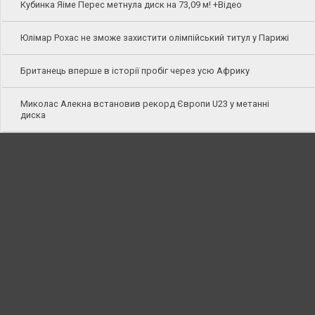
Кубинка Яіме Перес метнула диск на 73,09 м! +Відео
Юлімар Рохас не зможе захистити олімпійський титул у Парижі
Британець вперше в історії пробіг через усю Африку
Миколас Алекна встановив рекорд Європи U23 у метанні
диска