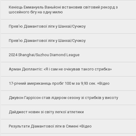
Кенієць Еммануель Ваньйоні встановив світовий рекорд з
шосейного бігу на одну милю
Прев'ю Діамантової ліги у Шанхаї/Сучжоу
Прев'ю Діамантової ліги у Шанхаї/Сучжоу
2024 Shanghai/Suzhou Diamond League
Арман Дюплантіс: «Я і сам не очікував такого стрибка»
17-річний американець пробіг 100 м за 9,93 сек. +Відео
Джувон Гаррісон став лідером сезону зі стрибків у висоту
Дайджест новин зі світу легкої атлетики
Результати Діамантової ліги в Сямені +Відео