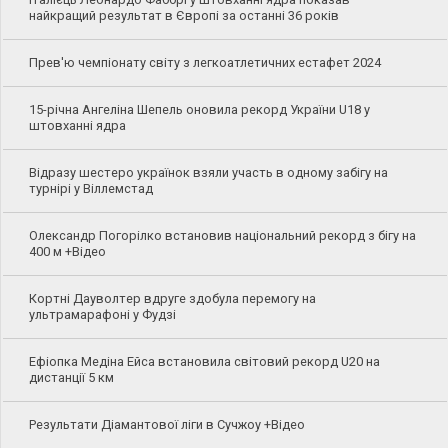
найкращий результат в Європі за останні 36 років
Прев'ю чемпіонату світу з легкоатлетичних естафет 2024
15-річна Ангеліна Шепель оновила рекорд України U18 у
штовханні ядра
Відразу шестеро українок взяли участь в одному забігу на
турнірі у Віллемстад
Олександр Погорілко встановив національний рекорд з бігу на
400 м +Відео
Кортні Дауволтер вдруге здобула перемогу на
ультрамарафоні у Фудзі
Ефіопка Медіна Ейса встановила світовий рекорд U20 на
дистанції 5 км
Результати Діамантової ліги в Сучжоу +Відео