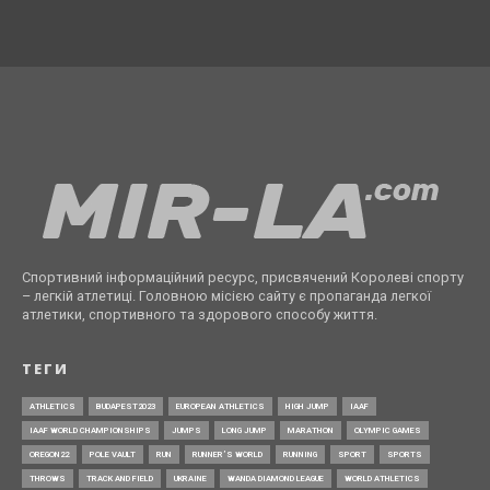
Спортивний інформаційний ресурс, присвячений Королеві спорту
– легкій атлетиці. Головною місією сайту є пропаганда легкої
атлетики, спортивного та здорового способу життя.
ТЕГИ
ATHLETICS
BUDAPEST2023
EUROPEAN ATHLETICS
HIGH JUMP
IAAF
IAAF WORLD CHAMPIONSHIPS
JUMPS
LONG JUMP
MARATHON
OLYMPIC GAMES
OREGON22
POLE VAULT
RUN
RUNNER’S WORLD
RUNNING
SPORT
SPORTS
THROWS
TRACK AND FIELD
UKRAINE
WANDA DIAMOND LEAGUE
WORLD ATHLETICS