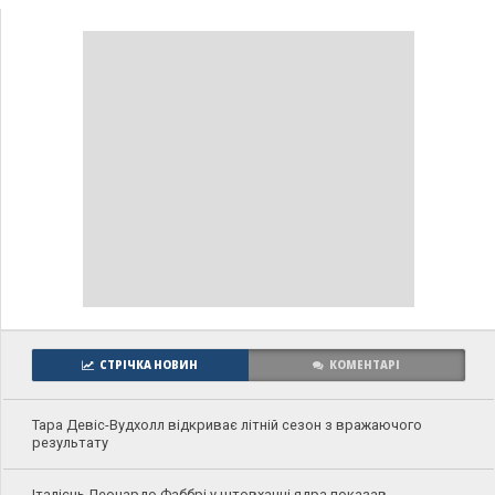
СТРІЧКА НОВИН
КОМЕНТАРІ
Тара Девіс-Вудхолл відкриває літній сезон з вражаючого
результату
Італієць Леонардо Фаббрі у штовханні ядра показав