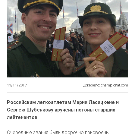
11/11/2017
Джерело: championat.com
Российским легкоатлетам Марии Ласицкене и
Сергею Шубенкову вручены погоны старших
лейтенантов.
Очередные звания были досрочно присвоены