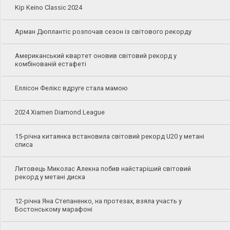
Kip Keino Classic 2024
Арман Дюплантіс розпочав сезон із світового рекорду
Американський квартет оновив світовий рекорд у
комбінованій естафеті
Еллісон Фелікс вдруге стала мамою
2024 Xiamen Diamond League
15-річна китаянка встановила світовий рекорд U20 у метані
списа
Литовець Миколас Алекна побив найстаріший світовий
рекорд у метані диска
12-річна Яна Степаненко, на протезах, взяла участь у
Бостонському марафоні