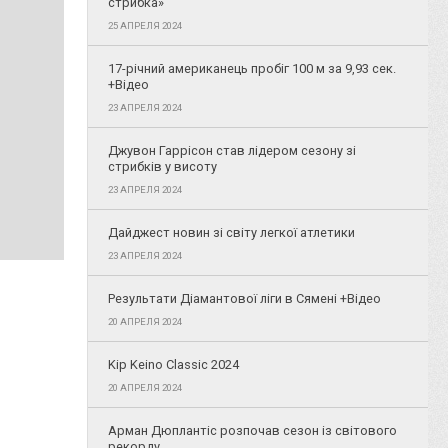
стрибка»
25 АПРЕЛЯ 2024
17-річний американець пробіг 100 м за 9,93 сек.
+Відео
23 АПРЕЛЯ 2024
Джувон Гаррісон став лідером сезону зі
стрибків у висоту
23 АПРЕЛЯ 2024
Дайджест новин зі світу легкої атлетики
23 АПРЕЛЯ 2024
Результати Діамантової ліги в Сямені +Відео
20 АПРЕЛЯ 2024
Kip Keino Classic 2024
20 АПРЕЛЯ 2024
Арман Дюплантіс розпочав сезон із світового
рекорду