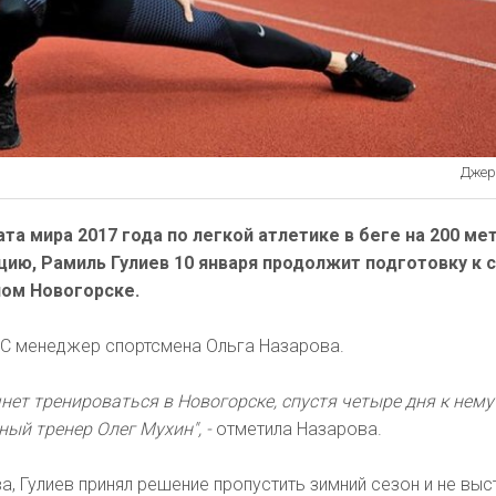
Джере
а мира 2017 года по легкой атлетике в беге на 200 ме
ию, Рамиль Гулиев 10 января продолжит подготовку к 
ном Новогорске.
С менеджер спортсмена Ольга Назарова.
нет тренироваться в Новогорске, спустя четыре дня к нему
ный тренер Олег Мухин", -
отметила Назарова.
, Гулиев принял решение пропустить зимний сезон и не выс