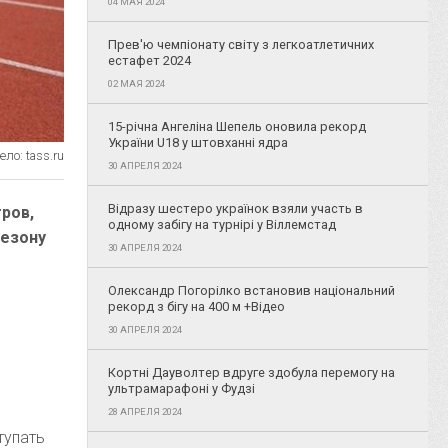
04 МАЯ 2024
Прев'ю чемпіонату світу з легкоатлетичних
естафет 2024
02 МАЯ 2024
15-річна Ангеліна Шепель оновила рекорд
України U18 у штовханні ядра
ло: tass.ru
30 АПРЕЛЯ 2024
Відразу шестеро українок взяли участь в
тров,
одному забігу на турнірі у Віллемстад
сезону
30 АПРЕЛЯ 2024
Олександр Погорілко встановив національний
рекорд з бігу на 400 м +Відео
30 АПРЕЛЯ 2024
Кортні Дауволтер вдруге здобула перемогу на
ультрамарафоні у Фудзі
28 АПРЕЛЯ 2024
тупать