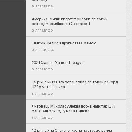
20 АПРЕЛЯ 2024
Американський квартет оновив світовий
рекорд у комбінованій естафеті
20 АПРЕЛЯ 2024
Еллісон Фелікс вдруге стала мамою
20 АПРЕЛЯ 2024
2024 Xiamen Diamond League
20 АПРЕЛЯ 2024
15-річна китаянка встановила світовий рекорд
U20 у метані списа
17 АПРЕЛЯ 2024
Литовець Миколас Алекна побив найстаріший
світовий рекорд у метані диска
15 АПРЕЛЯ 2024
12-річна Яна Степаненко, на протезах, взяла