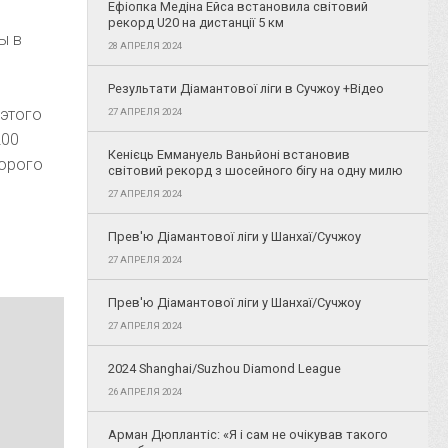
Ефіопка Медіна Ейса встановила світовий
рекорд U20 на дистанції 5 км
ы в
28 АПРЕЛЯ 2024
Результати Діамантової ліги в Сучжоу +Відео
 этого
27 АПРЕЛЯ 2024
200
Кенієць Еммануель Ваньйоні встановив
торого
світовий рекорд з шосейного бігу на одну милю
27 АПРЕЛЯ 2024
Прев'ю Діамантової ліги у Шанхаї/Сучжоу
27 АПРЕЛЯ 2024
Прев'ю Діамантової ліги у Шанхаї/Сучжоу
27 АПРЕЛЯ 2024
2024 Shanghai/Suzhou Diamond League
26 АПРЕЛЯ 2024
Арман Дюплантіс: «Я і сам не очікував такого