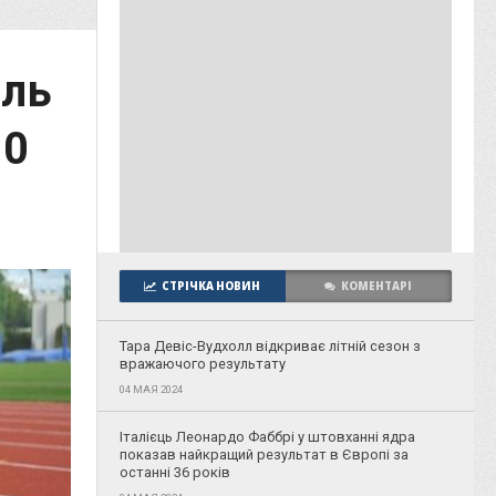
иль
10
СТРІЧКА НОВИН
КОМЕНТАРІ
Тара Девіс-Вудхолл відкриває літній сезон з
вражаючого результату
04 МАЯ 2024
Італієць Леонардо Фаббрі у штовханні ядра
показав найкращий результат в Європі за
останні 36 років