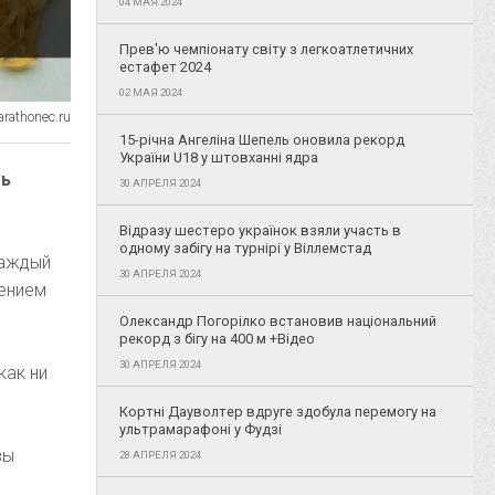
04 МАЯ 2024
Прев'ю чемпіонату світу з легкоатлетичних
естафет 2024
02 МАЯ 2024
rathonec.ru
15-річна Ангеліна Шепель оновила рекорд
України U18 у штовханні ядра
ть
30 АПРЕЛЯ 2024
Відразу шестеро українок взяли участь в
одному забігу на турнірі у Віллемстад
каждый
30 АПРЕЛЯ 2024
шением
Олександр Погорілко встановив національний
рекорд з бігу на 400 м +Відео
30 АПРЕЛЯ 2024
как ни
Кортні Дауволтер вдруге здобула перемогу на
ультрамарафоні у Фудзі
вы
28 АПРЕЛЯ 2024