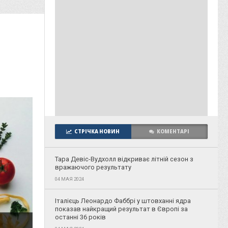
СТРІЧКА НОВИН
КОМЕНТАРІ
Тара Девіс-Вудхолл відкриває літній сезон з
вражаючого результату
04 МАЯ 2024
Італієць Леонардо Фаббрі у штовханні ядра
показав найкращий результат в Європі за
останні 36 років