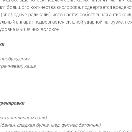
ния большого количества кислорода, подвергается воздей
 (свободные радикалы), истощается собственная антиоксид
ельный аппарат подвергается сильной ударной нагрузке, по
уровне мышечных волокон.
ки
е пробуждения
 гречневая) каша
 тренировки
осстанавливаем соли)
(банан, сладкая булка, мёд, фитнес батончик)