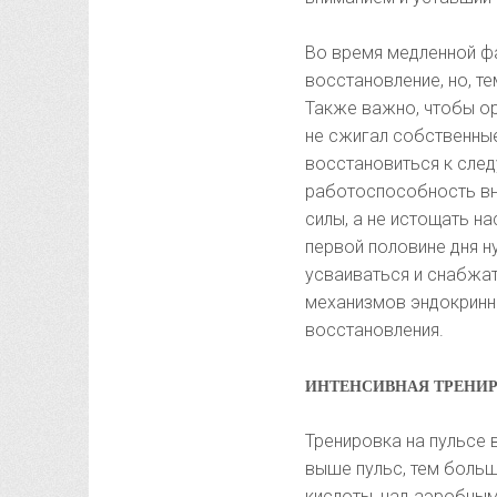
Во время медленной ф
восстановление, но, т
Также важно, чтобы ор
не сжигал собственны
восстановиться к сле
работоспособность вне
силы, а не истощать н
первой половине дня н
усваиваться и снабжат
механизмов эндокринно
восстановления.
ИНТЕНСИВНАЯ ТРЕНИРОВ
Тренировка на пульсе
выше пульс, тем боль
кислоты, над аэробным