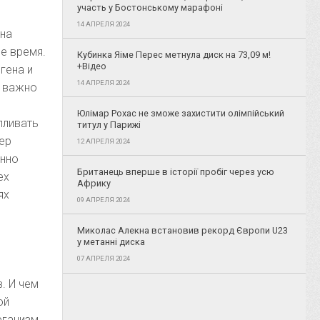
участь у Бостонському марафоні
14 АПРЕЛЯ 2024
 на
ое время.
Кубинка Яіме Перес метнула диск на 73,09 м!
+Відео
гена и
14 АПРЕЛЯ 2024
м важно
Юлімар Рохас не зможе захистити олімпійський
пливать
титул у Парижі
чер
12 АПРЕЛЯ 2024
енно
Британець вперше в історії пробіг через усю
ех
Африку
ях
09 АПРЕЛЯ 2024
Миколас Алекна встановив рекорд Європи U23
у метанні диска
07 АПРЕЛЯ 2024
. И чем
ой
рганизм