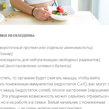
ОВКИ НЕОБХОДИМЫ:
ывороточный протеин или отдельно аминокислоты);
сахар);
нтиоксиданты для нейтрализации свободных радикалов);
ий (восстановление солевого баланса).
устить, то организм будет сжигать мышцы, чтобы взять
ть пониженным иммунитетом (недостаток С и Е), вас могут
ус мышц (недостаток солей), плохое настроение (нарушение
. Эта упущенная возможность может серьёзно отразиться 
, но и на работе и в семье. Вялый начальник с пониженным
родитель — не очень интересная перспектива.