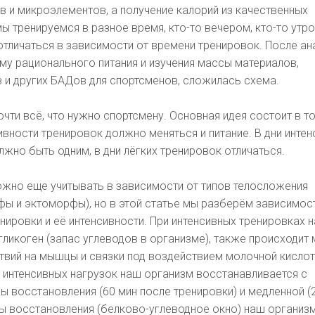
в и микроэлементов, а получение калорий из качественных
мы тренируемся в разное время, кто-то вечером, кто-то утро
тличаться в зависимости от времени тренировок. После ан
ему рационального питания и изучения массы материалов,
 и других БАДов для спортсменов, сложилась схема.
чти всё, что нужно спортсмену. Основная идея состоит в то
ивности тренировок должно меняться и питание. В дни инте
лжно быть одним, в дни лёгких тренировок отличаться.
ожно еще учитывать в зависимости от типов телосложения
ы и эктоморфы), но в этой статье мы разберём зависимос
енировки и её интенсивности. При интенсивных тренировках 
гликоген (запас углеводов в организме), также происходит
вий на мышцы и связки под воздействием молочной кислот
х интенсивных нагрузок наш организм восстанавливается с
восстановления (60 мин после тренировки) и медленной (2-
ы восстановления (белково-углеводное окно) наш организ