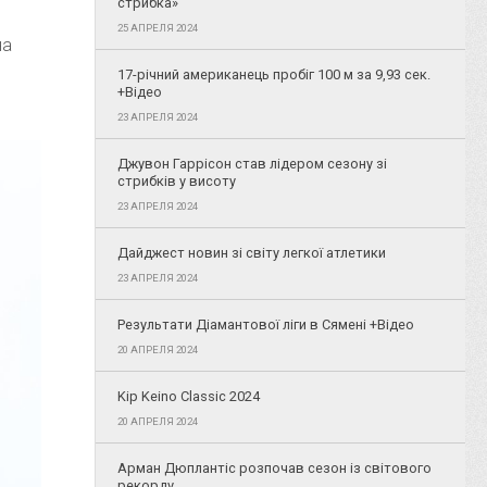
стрибка»
25 АПРЕЛЯ 2024
на
17-річний американець пробіг 100 м за 9,93 сек.
+Відео
23 АПРЕЛЯ 2024
Джувон Гаррісон став лідером сезону зі
стрибків у висоту
23 АПРЕЛЯ 2024
Дайджест новин зі світу легкої атлетики
23 АПРЕЛЯ 2024
Результати Діамантової ліги в Сямені +Відео
20 АПРЕЛЯ 2024
Kip Keino Classic 2024
20 АПРЕЛЯ 2024
Арман Дюплантіс розпочав сезон із світового
рекорду