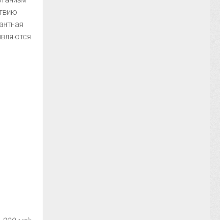
ствию
антная
являются