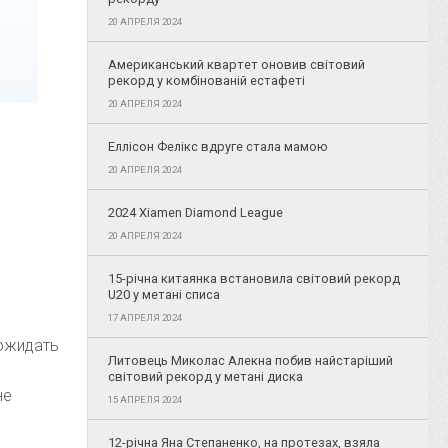
20 АПРЕЛЯ 2024
Американський квартет оновив світовий
рекорд у комбінованій естафеті
20 АПРЕЛЯ 2024
Еллісон Фелікс вдруге стала мамою
20 АПРЕЛЯ 2024
2024 Xiamen Diamond League
20 АПРЕЛЯ 2024
15-річна китаянка встановила світовий рекорд
U20 у метані списа
17 АПРЕЛЯ 2024
 ожидать
Литовець Миколас Алекна побив найстаріший
світовий рекорд у метані диска
не
15 АПРЕЛЯ 2024
12-річна Яна Степаненко, на протезах, взяла