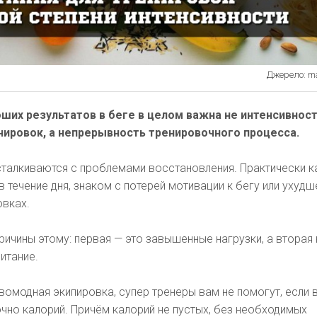
Джерело: ma
ших результатов в беге в целом важна не интенсивнос
нировок, а непрерывность тренировочного процесса.
сталкиваются с проблемами восстановления. Практически 
в течение дня, знаком с потерей мотивации к бегу или ухуд
овках.
ичины этому: первая — это завышенные нагрузки, а вторая 
питание.
вомодная экипировка, супер тренеры вам не помогут, если 
чно калорий. Причём калорий не пустых, без необходимых