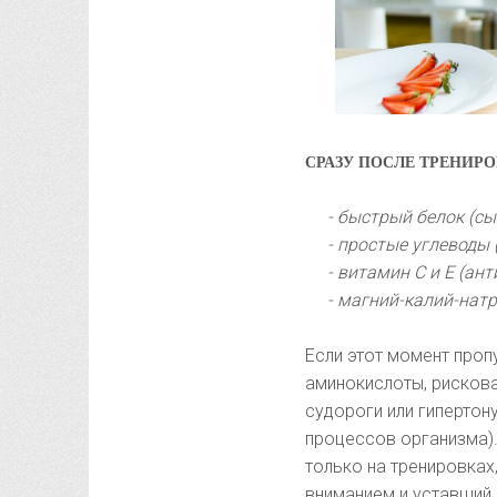
СРАЗУ ПОСЛЕ ТРЕНИР
- быстрый белок (с
- простые углеводы (
- витамин С и Е (а
- магний-калий-натр
Если этот момент проп
аминокислоты, рискова
судороги или гипертон
процессов организма)
только на тренировках
вниманием и уставший 