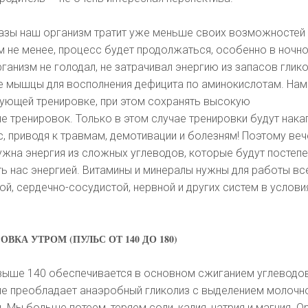
азы наш организм тратит уже меньше своих возможностей
ем не менее, процесс будет продолжаться, особенно в ночн
ганизм не голодал, не затрачивал энергию из запасов глико
е мышцы для восполнения дефицита по аминокислотам. На
дующей тренировке, при этом сохранять высокую
 тренировок. Только в этом случае тренировки будут нака
ас, приводя к травмам, демотивации и болезням! Поэтому ве
ужна энергия из сложных углеводов, которые будут постеп
ь нас энергией. Витамины и минералы нужны для работы вс
й, сердечно-сосудистой, нервной и других систем в услови
КА УТРОМ (ПУЛЬС ОТ 140 ДО 180)
 выше 140 обеспечивается в основном сжиганием углеводов
ше преобладает анаэробный гликолиз с выделением молочн
. Мы больше потеем, теряем соли, калия, натрия и магния. О