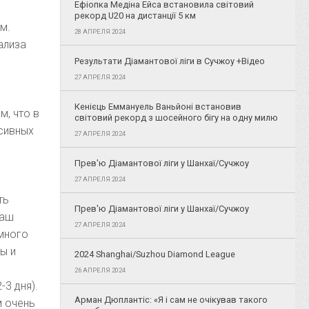
Ефіопка Медіна Ейса встановила світовий
рекорд U20 на дистанції 5 км
м.
28 АПРЕЛЯ 2024
ализа
Результати Діамантової ліги в Сучжоу +Відео
27 АПРЕЛЯ 2024
Кенієць Еммануель Ваньйоні встановив
м, что в
світовий рекорд з шосейного бігу на одну милю
нсивных
27 АПРЕЛЯ 2024
Прев'ю Діамантової ліги у Шанхаї/Сучжоу
27 АПРЕЛЯ 2024
ть
Прев'ю Діамантової ліги у Шанхаї/Сучжоу
наш
27 АПРЕЛЯ 2024
 много
ы и
2024 Shanghai/Suzhou Diamond League
26 АПРЕЛЯ 2024
3 дня).
Арман Дюплантіс: «Я і сам не очікував такого
м очень