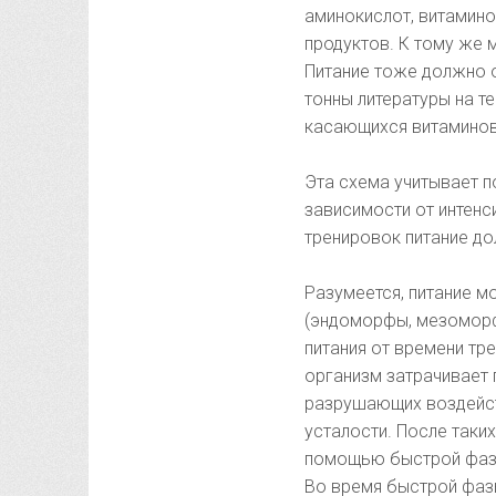
аминокислот, витамино
продуктов. К тому же 
Питание тоже должно о
тонны литературы на т
касающихся витаминов
Эта схема учитывает по
зависимости от интенс
тренировок питание до
Разумеется, питание м
(эндоморфы, мезоморф
питания от времени тр
организм затрачивает 
разрушающих воздейст
усталости. После таки
помощью быстрой фазы 
Во время быстрой фаз