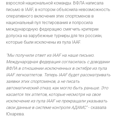
взрослой национальной команды. ВФЛА написала
письмо в IAAF, в котором объяснила невозможность
оперативного включения этих спортсменов в
национальный пул тестирования и попросила
международную федерацию смягчить критерии
допуска на зарубежные турниры для тех россиян,
которые были исключены из пула IAAF.
"Мы получили ответ из IAAF на наше письмо.
Международная федерация согласилась с доводами
ВФЛА в отношении исключенных в октябре из пула
IAAF легкоатлетов. Теперь IAAF будет рассматривать
заявки этих спортсменов, а не писать
автоматический отказ, как могло быть раньше. Это
касается тех атлетов, которые несмотря на свое
исключение из пула IAAF не прекращали указывать
свои данные в системе контроля АДАМС"
- сказала
Юхарева.