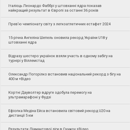
Італієць Леонардо Фаббрі у штовханні ядра показав
найкращий результат в Європі за останні 36 років
Прев'ю чемпіонату світу з легкоатлетичних естафет 2024
15-річна Ангеліна Шепель оновила рекорд України U18 у
штовханні ядра
Відразу шестеро українок взяли участь в одному забігу на
турнірі у Віллемстад
Олександр Погорілко встановив національний рекорд з бігу на
400 м +Відео
Кортні Дауволтер вдруге здобула перемогу на
ультрамарафоні у Фудзі
Ефіопка Медіна Ейса встановила світовий рекорд U20 на
дистанції 5 км
Результати Діамантової ліги в Сучжоу +Відео