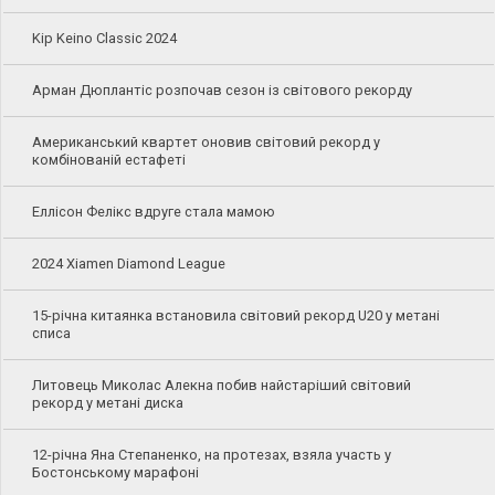
Kip Keino Classic 2024
Арман Дюплантіс розпочав сезон із світового рекорду
Американський квартет оновив світовий рекорд у
комбінованій естафеті
Еллісон Фелікс вдруге стала мамою
2024 Xiamen Diamond League
15-річна китаянка встановила світовий рекорд U20 у метані
списа
Литовець Миколас Алекна побив найстаріший світовий
рекорд у метані диска
12-річна Яна Степаненко, на протезах, взяла участь у
Бостонському марафоні