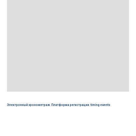
Электронный хронометраж
,
Платформа регистрации
,
timing events