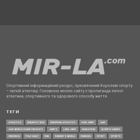
Спортивний інформаційний ресурс, присвячений Королеві спорту
– легкій атлетиці. Головною місією сайту є пропаганда легкої
атлетики, спортивного та здорового способу життя.
ТЕГИ
ATHLETICS
BUDAPEST2023
EUROPEAN ATHLETICS
HIGH JUMP
IAAF
IAAF WORLD CHAMPIONSHIPS
JUMPS
LONG JUMP
MARATHON
OLYMPIC GAMES
OREGON22
POLE VAULT
RUN
RUNNER’S WORLD
RUNNING
SPORT
SPORTS