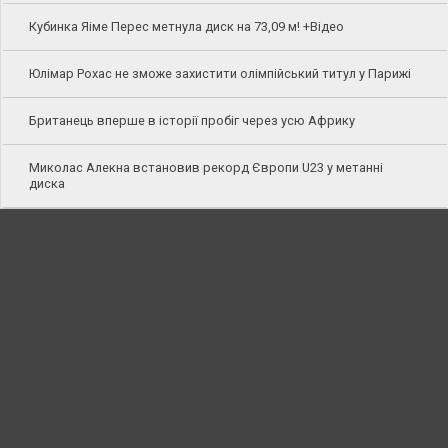
Кубинка Яіме Перес метнула диск на 73,09 м! +Відео
Юлімар Рохас не зможе захистити олімпійський титул у Парижі
Британець вперше в історії пробіг через усю Африку
Миколас Алекна встановив рекорд Європи U23 у метанні
диска