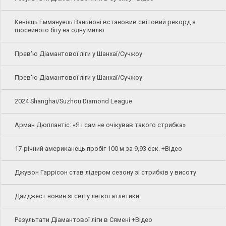
Кенієць Еммануель Ваньйоні встановив світовий рекорд з
шосейного бігу на одну милю
Прев'ю Діамантової ліги у Шанхаї/Сучжоу
Прев'ю Діамантової ліги у Шанхаї/Сучжоу
2024 Shanghai/Suzhou Diamond League
Арман Дюплантіс: «Я і сам не очікував такого стрибка»
17-річний американець пробіг 100 м за 9,93 сек. +Відео
Джувон Гаррісон став лідером сезону зі стрибків у висоту
Дайджест новин зі світу легкої атлетики
Результати Діамантової ліги в Сямені +Відео