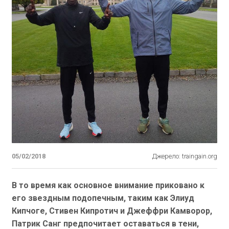
05/02/2018
Джерело: traingain.org
В то время как основное внимание приковано к
его звездным подопечным, таким как Элиуд
Кипчоге, Стивен Кипротич и Джеффри Камворор,
Патрик Санг предпочитает оставаться в тени,