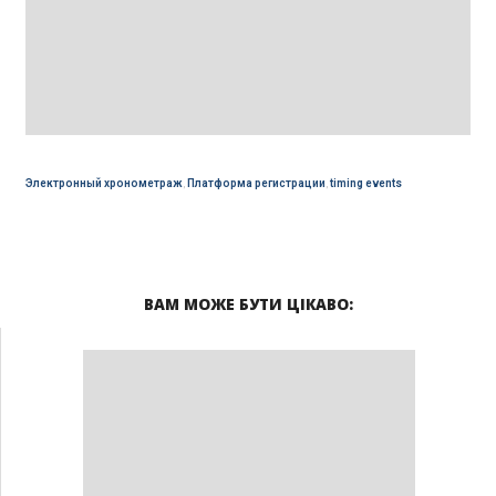
Электронный хронометраж
,
Платформа регистрации
,
timing events
ВАМ МОЖЕ БУТИ ЦІКАВО: