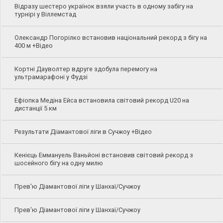
Відразу шестеро українок взяли участь в одному забігу на
турнірі у Віллемстад
Олександр Погорілко встановив національний рекорд з бігу на
400 м +Відео
Кортні Дауволтер вдруге здобула перемогу на
ультрамарафоні у Фудзі
Ефіопка Медіна Ейса встановила світовий рекорд U20 на
дистанції 5 км
Результати Діамантової ліги в Сучжоу +Відео
Кенієць Еммануель Ваньйоні встановив світовий рекорд з
шосейного бігу на одну милю
Прев'ю Діамантової ліги у Шанхаї/Сучжоу
Прев'ю Діамантової ліги у Шанхаї/Сучжоу