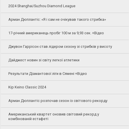
2024 Shanghai/Suzhou Diamond League
Арман Дюплантіс: «Я і сам не очікував такого стрибка»
17-річний американець пробіг 100 м за 9,93 сек. +Відео
Джувон Гаррісон став лідером сезону зі стрибків у висоту
Дайджест новин зі світу легкої атлетики
Результати Діамантової ліги в Сямені +Відео
Kip Keino Classic 2024
Арман Дюплантіс розпочав сезон із світового рекорду
Американський квартет оновив світовий рекорд у
комбінованій естафеті