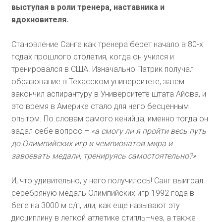
выступая в роли тренера, наставника и
вдохновителя.
Становление Санга как тренера берет начало в 80-х
годах прошлого столетия, когда он учился и
тренировался в США. Изначально Патрик получал
образование в Техасском университете, затем
закончил аспирантуру в Университете штата Айова, и
это время в Америке стало для него бесценным
опытом. По словам самого кенийца, именно тогда он
задал себе вопрос –
«а смогу ли я пройти весь путь
до Олимпийских игр и чемпионатов мира и
завоевать медали, тренируясь самостоятельно?»
И, что удивительно, у него получилось! Санг выиграл
серебряную медаль Олимпийских игр 1992 года в
беге на 3000 м с/п, или, как еще называют эту
дисциплину в легкой атлетике стипль–чез, а также