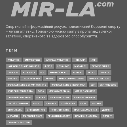
Спортивний інформаційний ресурс, присвячений Королеві спорту
– легкій атлетиці. Головною місією сайту є пропаганда легкої
атлетики, спортивного та здорового способу життя.
ТЕГИ
ATHLETICS
BUDAPEST2023
EUROPEAN ATHLETICS
HIGH JUMP
IAAF
IAAF WORLD CHAMPIONSHIPS
JUMPS
LONG JUMP
MARATHON
OLYMPIC GAMES
OREGON22
POLE VAULT
RUN
RUNNER’S WORLD
RUNNING
SPORT
SPORTS
THROWS
TRACK AND FIELD
UKRAINE
WANDA DIAMOND LEAGUE
WORLD ATHLETICS
WORLD ATHLETICS CHAMPIONSHIPS
WORLD ATHLETICS INDOOR TOUR
БЕГ
БЕГ ПО ШОССЕ
БРИЛЛИАНТОВАЯ ЛИГА
ВФЛА
ЛЕГКАЯ АТЛЕТИКА
МАРИЯ ЛАСИЦКЕНЕ
ОЛИМПИЙСКИЕ ИГРЫ
РОССИЯ
СБОРНАЯ РОССИИ
СБОРНАЯ УКРАИНЫ
СЕРГЕЙ ШУБЕНКОВ
СПОРТ
УКРАИНА
УСЭЙН БОЛТ
ФЛАУ
ЧМ-2017
ШКОЛА БЕГА
ЭЛИУД КИПЧОГЕ
ЮЛИЯ ЛЕВЧЕНКО
ЯРОСЛАВА МАГУЧИХ
ДОПИНГ
МАРАФОН
МИРОВОЙ РЕКОРД
ПРЫЖКИ В ВЫСОТУ
ПРЫЖКИ С ШЕСТОМ
СПРИНТ
ПОКАЗАТЬ ВСЕ ТЕГИ