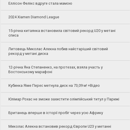
Еллісон Фелікс вдруге стала мамою
2024 Xiamen Diamond League
15-річна китаянка встановила світовий рекорд U20 у метані
списа
Литовець Миколас Алекна побив найстаріший світовий
рекорд у метані диска
12-річна Яна Степаненко, на протезах, взяла участь у
Бостонському марафоні
Кубинка Яіме Перес метнула диск на 73,09 м! +Відео
Юлімар Рохас не зможе захистити олімпійський титул у Парижі
Британець вперше в історії пробіг через усю Африку
Миколас Алекна встановив рекорд Європи U23 у метанні