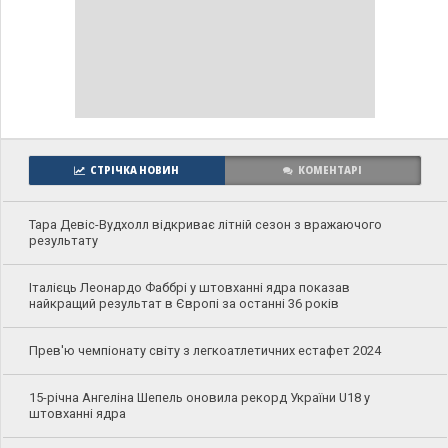
СТРІЧКА НОВИН
КОМЕНТАРІ
Тара Девіс-Вудхолл відкриває літній сезон з вражаючого
результату
Італієць Леонардо Фаббрі у штовханні ядра показав
найкращий результат в Європі за останні 36 років
Прев'ю чемпіонату світу з легкоатлетичних естафет 2024
15-річна Ангеліна Шепель оновила рекорд України U18 у
штовханні ядра