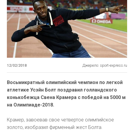
12/02/2018
Джерело: sport-express.ru
Восьмикратный олимпийский чемпион по легкой
атлетике Усэйн Болт поздравил голландского
конькобежца Свена Крамера с победой на 5000 м
на Олимпиаде-2018.
Крамер, завоевав свое четвертое олимпийское
золото, изобразил фирменный жест Болта.