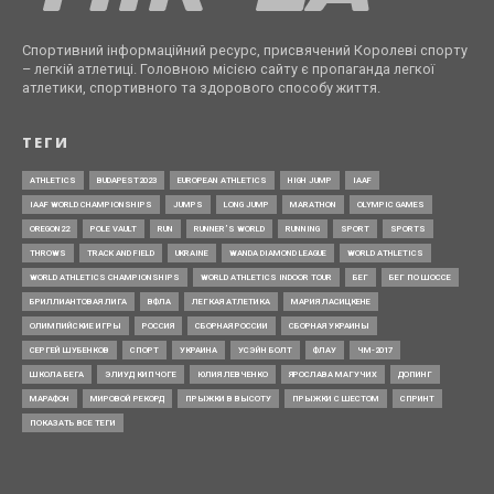
Спортивний інформаційний ресурс, присвячений Королеві спорту
– легкій атлетиці. Головною місією сайту є пропаганда легкої
атлетики, спортивного та здорового способу життя.
ТЕГИ
ATHLETICS
BUDAPEST2023
EUROPEAN ATHLETICS
HIGH JUMP
IAAF
IAAF WORLD CHAMPIONSHIPS
JUMPS
LONG JUMP
MARATHON
OLYMPIC GAMES
OREGON22
POLE VAULT
RUN
RUNNER’S WORLD
RUNNING
SPORT
SPORTS
THROWS
TRACK AND FIELD
UKRAINE
WANDA DIAMOND LEAGUE
WORLD ATHLETICS
WORLD ATHLETICS CHAMPIONSHIPS
WORLD ATHLETICS INDOOR TOUR
БЕГ
БЕГ ПО ШОССЕ
БРИЛЛИАНТОВАЯ ЛИГА
ВФЛА
ЛЕГКАЯ АТЛЕТИКА
МАРИЯ ЛАСИЦКЕНЕ
ОЛИМПИЙСКИЕ ИГРЫ
РОССИЯ
СБОРНАЯ РОССИИ
СБОРНАЯ УКРАИНЫ
СЕРГЕЙ ШУБЕНКОВ
СПОРТ
УКРАИНА
УСЭЙН БОЛТ
ФЛАУ
ЧМ-2017
ШКОЛА БЕГА
ЭЛИУД КИПЧОГЕ
ЮЛИЯ ЛЕВЧЕНКО
ЯРОСЛАВА МАГУЧИХ
ДОПИНГ
МАРАФОН
МИРОВОЙ РЕКОРД
ПРЫЖКИ В ВЫСОТУ
ПРЫЖКИ С ШЕСТОМ
СПРИНТ
ПОКАЗАТЬ ВСЕ ТЕГИ