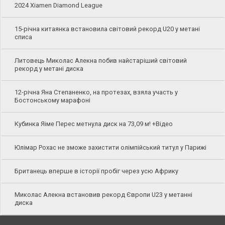
2024 Xiamen Diamond League
15-річна китаянка встановила світовий рекорд U20 у метані
списа
Литовець Миколас Алекна побив найстаріший світовий
рекорд у метані диска
12-річна Яна Степаненко, на протезах, взяла участь у
Бостонському марафоні
Кубинка Яіме Перес метнула диск на 73,09 м! +Відео
Юлімар Рохас не зможе захистити олімпійський титул у Парижі
Британець вперше в історії пробіг через усю Африку
Миколас Алекна встановив рекорд Європи U23 у метанні
диска