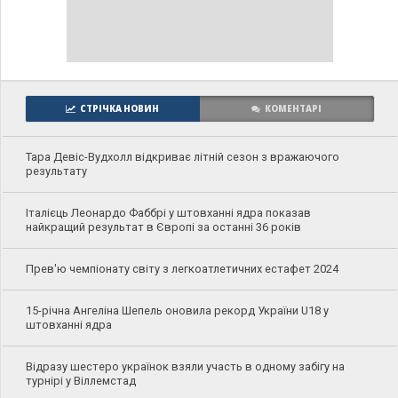
СТРІЧКА НОВИН
КОМЕНТАРІ
Тара Девіс-Вудхолл відкриває літній сезон з вражаючого
результату
Італієць Леонардо Фаббрі у штовханні ядра показав
найкращий результат в Європі за останні 36 років
Прев'ю чемпіонату світу з легкоатлетичних естафет 2024
15-річна Ангеліна Шепель оновила рекорд України U18 у
штовханні ядра
Відразу шестеро українок взяли участь в одному забігу на
турнірі у Віллемстад