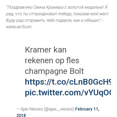
"Поздравляю Свена Крамера с золотой медалью! Я
рад, что ты отпраздновал победу, показав мой жест.
Буду рад отправить тебе подарок, как и обещал",
-
написал Болт.
Kramer kan
rekenen op fles
champagne Bolt
https://t.co/cLnB0GcH9
pic.twitter.com/vYUqO
— Ajax Nieuws (@ajax__nieuws)
February 11,
2018