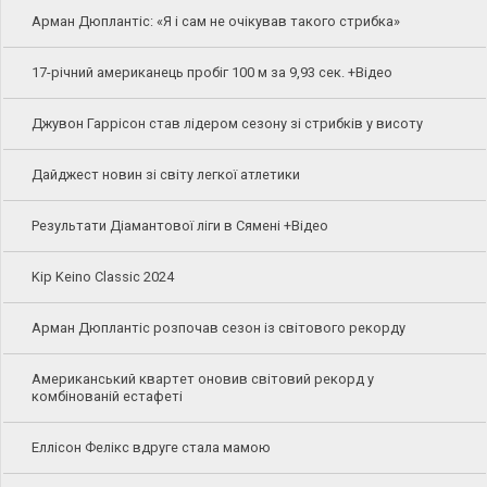
Арман Дюплантіс: «Я і сам не очікував такого стрибка»
17-річний американець пробіг 100 м за 9,93 сек. +Відео
Джувон Гаррісон став лідером сезону зі стрибків у висоту
Дайджест новин зі світу легкої атлетики
Результати Діамантової ліги в Сямені +Відео
Kip Keino Classic 2024
Арман Дюплантіс розпочав сезон із світового рекорду
Американський квартет оновив світовий рекорд у
комбінованій естафеті
Еллісон Фелікс вдруге стала мамою