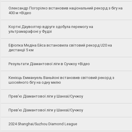
Олександр Погорілко встановив національний рекорд з бігу на
400 м +Відео
Кортні Дауволтер вдруге здобула перемогу на
ультрамарафоні у Фудзі
Ефіопка Медіна Ейса встановила світовий рекорд U20 на
дистанції 5 км
Результати Діамантової ліги в Сучжоу +Відео
Кенієць Еммануель Ваньйоні встановив світовий рекорд з
шосейного бігу на одну милю
Прев'ю Діамантової ліги у Шанхаї/Сучжоу
Прев'ю Діамантової ліги у Шанхаї/Сучжоу
2024 Shanghai/Suzhou Diamond League