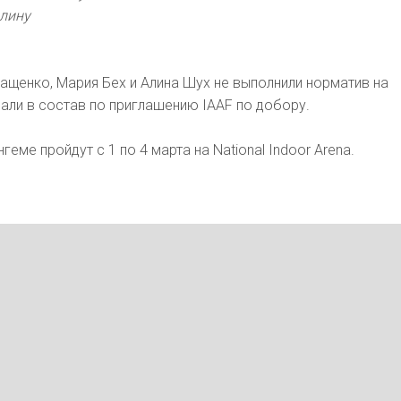
длину
ращенко, Мария Бех и Алина Шух не выполнили норматив на
пали в состав по приглашению IAAF по добору.
еме пройдут с 1 по 4 марта на National Indoor Arena.