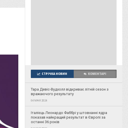
СТРІЧКА НОВИН
КОМЕНТАРІ
Тара Девіс-Вудхолл відкриває літній сезон з
вражаючого результату
04 МАЯ 2024
Італієць Леонардо Фаббрі у штовханні ядра
показав найкращий результат в Європі за
останні 36 років