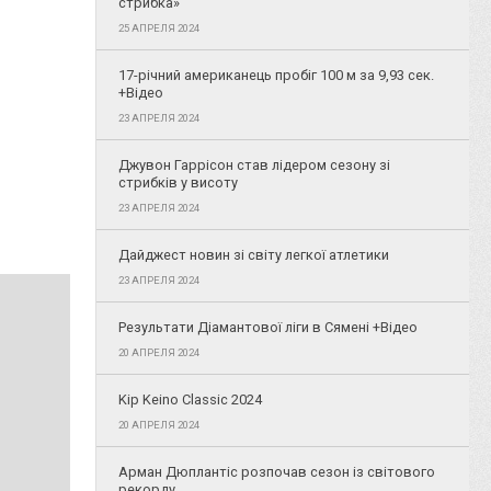
стрибка»
25 АПРЕЛЯ 2024
17-річний американець пробіг 100 м за 9,93 сек.
+Відео
23 АПРЕЛЯ 2024
Джувон Гаррісон став лідером сезону зі
стрибків у висоту
23 АПРЕЛЯ 2024
Дайджест новин зі світу легкої атлетики
23 АПРЕЛЯ 2024
Результати Діамантової ліги в Сямені +Відео
20 АПРЕЛЯ 2024
Kip Keino Classic 2024
20 АПРЕЛЯ 2024
Арман Дюплантіс розпочав сезон із світового
рекорду