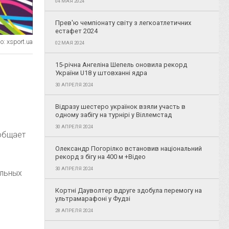
04 МАЯ 2024
Прев'ю чемпіонату світу з легкоатлетичних
естафет 2024
: xsport.ua
02 МАЯ 2024
15-річна Ангеліна Шепель оновила рекорд
України U18 у штовханні ядра
30 АПРЕЛЯ 2024
Відразу шестеро українок взяли участь в
одному забігу на турнірі у Віллемстад
30 АПРЕЛЯ 2024
ообщает
Олександр Погорілко встановив національний
рекорд з бігу на 400 м +Відео
30 АПРЕЛЯ 2024
альных
Кортні Дауволтер вдруге здобула перемогу на
ультрамарафоні у Фудзі
28 АПРЕЛЯ 2024