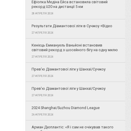
Ефіопка Медіна Ейса встановила світовий
рекорд U20 на дистанції 5 км
28 АПРЕЛЯ 2024
Результати Діамантової ліги в Сучжоу +Відео
27 АПРЕЛЯ 2024
Кенієць Еммануель Ваньйоні встановив
світовий рекорд з шосейного бігу на одну милю
27 АПРЕЛЯ 2024
Прев'ю Діамантової ліги у Шанхаї/Сучжоу
27 АПРЕЛЯ 2024
Прев'ю Діамантової ліги у Шанхаї/Сучжоу
27 АПРЕЛЯ 2024
2024 Shanghai/Suzhou Diamond League
26 АПРЕЛЯ 2024
Арман Дюплантіс: «Я і сам не очікував такого