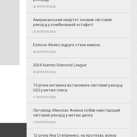
20 АПРЕЛЯ 2024
Американський квартет оновив світовий
рекорд у комбінованій естафеті
20 АПРЕЛЯ 2024
Еллісон Фелікс вдруге стала мамою
20 АПРЕЛЯ 2024
2024 Xiamen Diamond League
20 АПРЕЛЯ 2024
15-річна китаянка встановила світовий рекорд
U20 у метані списа
17 АПРЕЛЯ 2024
Литовець Миколас Алекна побив найстаріший
світовий рекорд у метані диска
15 АПРЕЛЯ 2024
12-річна Яна Степаненко, на протезах, взяла