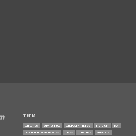
ТЕГИ
ATHLETICS
BUDAPEST2023
EUROPEAN ATHLETICS
HIGH JUMP
IAAF
IAAF WORLD CHAMPIONSHIPS
JUMPS
LONG JUMP
MARATHON