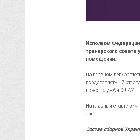
Исполком Федерации 
тренерского совета 
помещении.
На главном легкоатлет
представлять 17 атлет
пресс-служба ФЛАУ.
На главный старте зим
лиц.
Состав сборной Украи