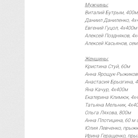
Мужчины:
Виталий Бутрым, 400м
Даниил Даниленко, 4х
Евгений Гуцол, 4х400м
Алексей Поздняков, 4
Алексей Касьянов, се
Женщины:
Кристина Стуй, 60м
Анна Ярощук-Рыжикова
Анастасия Брызгина, 
Яна Качур, 4х400м
Екатерина Климюк, 4х
Татьяна Мельник, 4х4
Ольга Ляхова, 800м
Анна Плотицина, 60 м 
Юлия Левченко, прыжк
Ирина Геращенко, пры