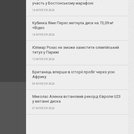
участь у Бостонському марафоні
14 АПРЕЛЯ 2024
Кубинка Яіме Перес метнула диск на 73,09 м!
+Відео
14 АПРЕЛЯ 2024
Юлімар Рохас не зможе захистити олімпійський
титул у Парижі
12 АПРЕЛЯ 2024
Британець вперше в історії пробіг через усю
Африку
09 АПРЕЛЯ 2024
Миколас Алекна встановив рекорд Європи U23
у метанні диска
07 АПРЕЛЯ 2024