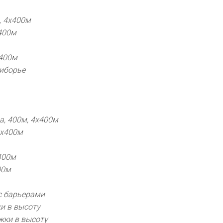
, 4х400м
400м
х400м
миборье
, 400м, 4х400м
4х400м
400м
00м
с барьерами
и в высоту
жки в высоту