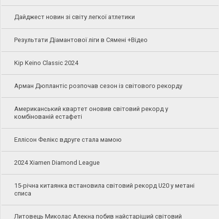
Дайджест новин зі світу легкої атлетики
Результати Діамантової ліги в Сямені +Відео
Kip Keino Classic 2024
Арман Дюплантіс розпочав сезон із світового рекорду
Американський квартет оновив світовий рекорд у
комбінованій естафеті
Еллісон Фелікс вдруге стала мамою
2024 Xiamen Diamond League
15-річна китаянка встановила світовий рекорд U20 у метані
списа
Литовець Миколас Алекна побив найстаріший світовий