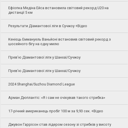
Ефіопка Медіна Ейса встановила світовий рекорд U20 на
дистанції 5 км
Результати Діамантової ліги в Сучжоу +Відео
Кенієць Еммануель Ваньйоні встановив світовий рекорд з
шосейного бігу на одну милю
Прев'ю Діамантової ліги у Шанхаї/Сучжоу
Прев'ю Діамантової ліги у Шанхаї/Сучжоу
2024 Shanghai/Suzhou Diamond League
Арман Дюплантіс: «Я і сам не очікував такого стрибка»
17-річний американець пробіг 100 м за 9,93 сек. +Відео
Джувон Гаррісон став лідером сезону зі стрибків у висоту