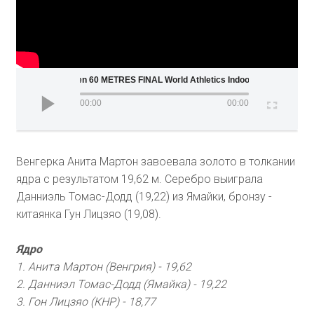
Women 60 METRES FINAL World Athletics Indoor Champio
00:00
00:00
Венгерка Анита Мартон завоевала золото в толкании
ядра с результатом 19,62 м. Серебро выиграла
Данниэль Томас-Додд (19,22) из Ямайки, бронзу -
китаянка Гун Лицзяо (19,08).
Ядро
1. Анита Мартон (Венгрия) - 19,62
2. Данниэл Томас-Додд (Ямайка) - 19,22
3. Гон Лицзяо (КНР) - 18,77