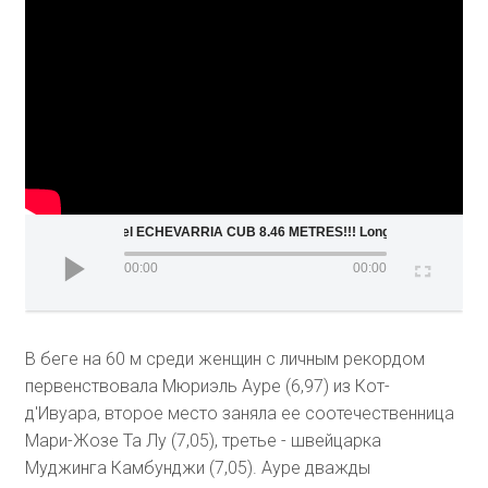
Juan Miguel ECHEVARRIA CUB 8.46 METRES!!! Long Jump
00:00
00:00
В беге на 60 м среди женщин с личным рекордом
первенствовала Мюриэль Ауре (6,97) из Кот-
д'Ивуара, второе место заняла ее соотечественница
Мари-Жозе Та Лу (7,05), третье - швейцарка
Муджинга Камбунджи (7,05). Ауре дважды