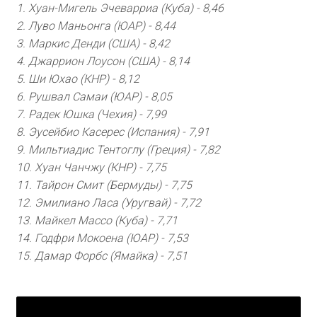
1. Хуан-Мигель Эчеварриа (Куба) - 8,46
2. Луво Маньонга (ЮАР) - 8,44
3. Маркис Денди (США) - 8,42
4. Джаррион Лоусон (США) - 8,14
5. Ши Юхао (КНР) - 8,12
6. Рушвал Самаи (ЮАР) - 8,05
7. Радек Юшка (Чехия) - 7,99
8. Эусейбио Касерес (Испания) - 7,91
9. Мильтиадис Тентоглу (Греция) - 7,82
10. Хуан Чанчжу (КНР) - 7,75
11. Тайрон Смит (Бермуды) - 7,75
12. Эмилиано Ласа (Уругвай) - 7,72
13. Майкел Массо (Куба) - 7,71
14. Годфри Мокоена (ЮАР) - 7,53
15. Дамар Форбс (Ямайка) - 7,51