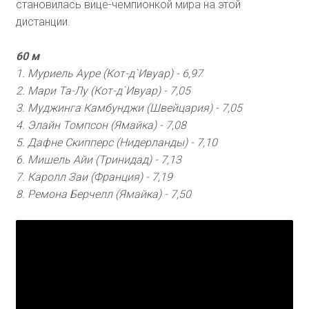
становилась вице-чемпионкой мира на этой
дистанции.
60 м
1. Муриель Ауре (Кот-д`Ивуар) - 6,97
2. Мари Та-Лу (Кот-д`Ивуар) - 7,05
3. Муджинга Камбунджи (Швейцария) - 7,05
4. Элайн Томпсон (Ямайка) - 7,08
5. Дафне Скипперс (Нидерланды) - 7,10
6. Мишель Айи (Тринидад) - 7,13
7. Каролл Заи (Франция) - 7,19
8. Ремона Берчелл (Ямайка) - 7,50