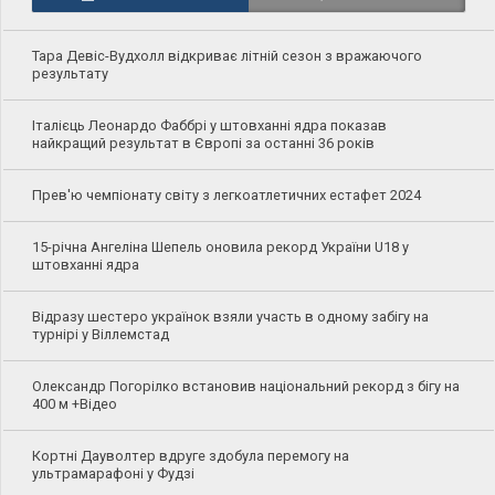
Тара Девіс-Вудхолл відкриває літній сезон з вражаючого
результату
Італієць Леонардо Фаббрі у штовханні ядра показав
найкращий результат в Європі за останні 36 років
Прев'ю чемпіонату світу з легкоатлетичних естафет 2024
15-річна Ангеліна Шепель оновила рекорд України U18 у
штовханні ядра
Відразу шестеро українок взяли участь в одному забігу на
турнірі у Віллемстад
Олександр Погорілко встановив національний рекорд з бігу на
400 м +Відео
Кортні Дауволтер вдруге здобула перемогу на
ультрамарафоні у Фудзі