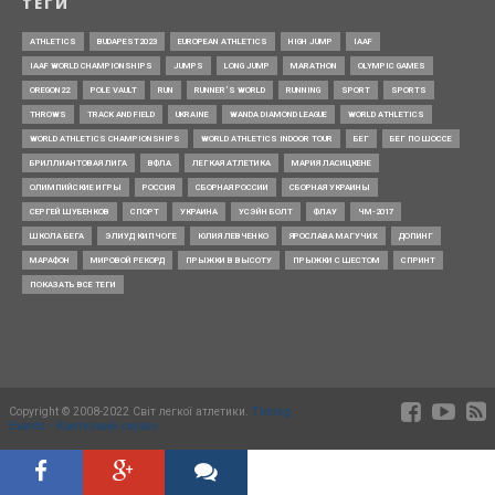
ТЕГИ
ATHLETICS
BUDAPEST2023
EUROPEAN ATHLETICS
HIGH JUMP
IAAF
IAAF WORLD CHAMPIONSHIPS
JUMPS
LONG JUMP
MARATHON
OLYMPIC GAMES
OREGON22
POLE VAULT
RUN
RUNNER’S WORLD
RUNNING
SPORT
SPORTS
THROWS
TRACK AND FIELD
UKRAINE
WANDA DIAMOND LEAGUE
WORLD ATHLETICS
WORLD ATHLETICS CHAMPIONSHIPS
WORLD ATHLETICS INDOOR TOUR
БЕГ
БЕГ ПО ШОССЕ
БРИЛЛИАНТОВАЯ ЛИГА
ВФЛА
ЛЕГКАЯ АТЛЕТИКА
МАРИЯ ЛАСИЦКЕНЕ
ОЛИМПИЙСКИЕ ИГРЫ
РОССИЯ
СБОРНАЯ РОССИИ
СБОРНАЯ УКРАИНЫ
СЕРГЕЙ ШУБЕНКОВ
СПОРТ
УКРАИНА
УСЭЙН БОЛТ
ФЛАУ
ЧМ-2017
ШКОЛА БЕГА
ЭЛИУД КИПЧОГЕ
ЮЛИЯ ЛЕВЧЕНКО
ЯРОСЛАВА МАГУЧИХ
ДОПИНГ
МАРАФОН
МИРОВОЙ РЕКОРД
ПРЫЖКИ В ВЫСОТУ
ПРЫЖКИ С ШЕСТОМ
СПРИНТ
ПОКАЗАТЬ ВСЕ ТЕГИ
Copyright © 2008-2022 Світ легкої атлетики.
Timing
Events - Квитковий сервіс