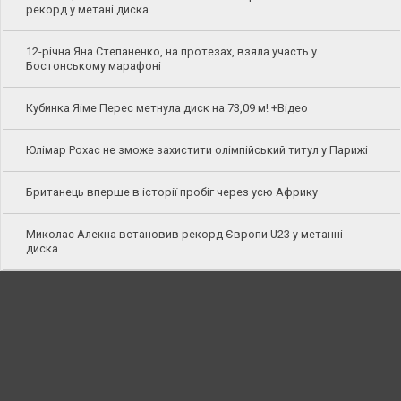
рекорд у метані диска
12-річна Яна Степаненко, на протезах, взяла участь у
Бостонському марафоні
Кубинка Яіме Перес метнула диск на 73,09 м! +Відео
Юлімар Рохас не зможе захистити олімпійський титул у Парижі
Британець вперше в історії пробіг через усю Африку
Миколас Алекна встановив рекорд Європи U23 у метанні
диска