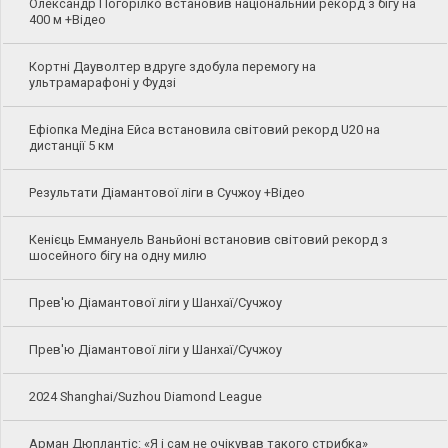
Олександр Погорілко встановив національний рекорд з бігу на
400 м +Відео
Кортні Дауволтер вдруге здобула перемогу на
ультрамарафоні у Фудзі
Ефіопка Медіна Ейса встановила світовий рекорд U20 на
дистанції 5 км
Результати Діамантової ліги в Сучжоу +Відео
Кенієць Еммануель Ваньйоні встановив світовий рекорд з
шосейного бігу на одну милю
Прев'ю Діамантової ліги у Шанхаї/Сучжоу
Прев'ю Діамантової ліги у Шанхаї/Сучжоу
2024 Shanghai/Suzhou Diamond League
Арман Дюплантіс: «Я і сам не очікував такого стрибка»