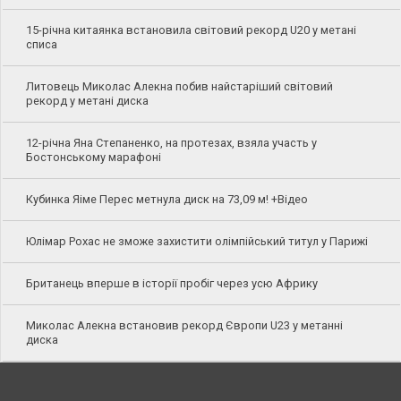
15-річна китаянка встановила світовий рекорд U20 у метані
списа
Литовець Миколас Алекна побив найстаріший світовий
рекорд у метані диска
12-річна Яна Степаненко, на протезах, взяла участь у
Бостонському марафоні
Кубинка Яіме Перес метнула диск на 73,09 м! +Відео
Юлімар Рохас не зможе захистити олімпійський титул у Парижі
Британець вперше в історії пробіг через усю Африку
Миколас Алекна встановив рекорд Європи U23 у метанні
диска