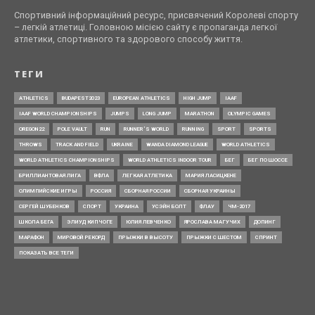
Спортивний інформаційний ресурс, присвячений Королеві спорту
– легкій атлетиці. Головною місією сайту є пропаганда легкої
атлетики, спортивного та здорового способу життя.
ТЕГИ
ATHLETICS
BUDAPEST2023
EUROPEAN ATHLETICS
HIGH JUMP
IAAF
IAAF WORLD CHAMPIONSHIPS
JUMPS
LONG JUMP
MARATHON
OLYMPIC GAMES
OREGON22
POLE VAULT
RUN
RUNNER’S WORLD
RUNNING
SPORT
SPORTS
THROWS
TRACK AND FIELD
UKRAINE
WANDA DIAMOND LEAGUE
WORLD ATHLETICS
WORLD ATHLETICS CHAMPIONSHIPS
WORLD ATHLETICS INDOOR TOUR
БЕГ
БЕГ ПО ШОССЕ
БРИЛЛИАНТОВАЯ ЛИГА
ВФЛА
ЛЕГКАЯ АТЛЕТИКА
МАРИЯ ЛАСИЦКЕНЕ
ОЛИМПИЙСКИЕ ИГРЫ
РОССИЯ
СБОРНАЯ РОССИИ
СБОРНАЯ УКРАИНЫ
СЕРГЕЙ ШУБЕНКОВ
СПОРТ
УКРАИНА
УСЭЙН БОЛТ
ФЛАУ
ЧМ-2017
ШКОЛА БЕГА
ЭЛИУД КИПЧОГЕ
ЮЛИЯ ЛЕВЧЕНКО
ЯРОСЛАВА МАГУЧИХ
ДОПИНГ
МАРАФОН
МИРОВОЙ РЕКОРД
ПРЫЖКИ В ВЫСОТУ
ПРЫЖКИ С ШЕСТОМ
СПРИНТ
ПОКАЗАТЬ ВСЕ ТЕГИ