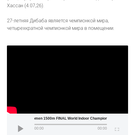
Хассан (4.07,26).
27-летняя Дибаба является чемпионкой мира,
четырехкратной чемпионкой мира в помещении.
Women 1500m FINAL World Indoor Championships Birmi
00:00
00:00