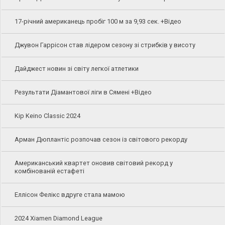
17-річний американець пробіг 100 м за 9,93 сек. +Відео
Джувон Гаррісон став лідером сезону зі стрибків у висоту
Дайджест новин зі світу легкої атлетики
Результати Діамантової ліги в Сямені +Відео
Kip Keino Classic 2024
Арман Дюплантіс розпочав сезон із світового рекорду
Американський квартет оновив світовий рекорд у
комбінованій естафеті
Еллісон Фелікс вдруге стала мамою
2024 Xiamen Diamond League