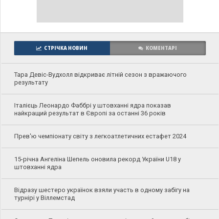
СТРІЧКА НОВИН
КОМЕНТАРІ
Тара Девіс-Вудхолл відкриває літній сезон з вражаючого
результату
Італієць Леонардо Фаббрі у штовханні ядра показав
найкращий результат в Європі за останні 36 років
Прев'ю чемпіонату світу з легкоатлетичних естафет 2024
15-річна Ангеліна Шепель оновила рекорд України U18 у
штовханні ядра
Відразу шестеро українок взяли участь в одному забігу на
турнірі у Віллемстад