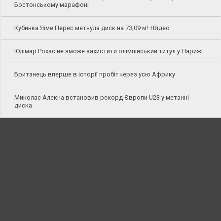
Бостонському марафоні
Кубинка Яіме Перес метнула диск на 73,09 м! +Відео
Юлімар Рохас не зможе захистити олімпійський титул у Парижі
Британець вперше в історії пробіг через усю Африку
Миколас Алекна встановив рекорд Європи U23 у метанні
диска