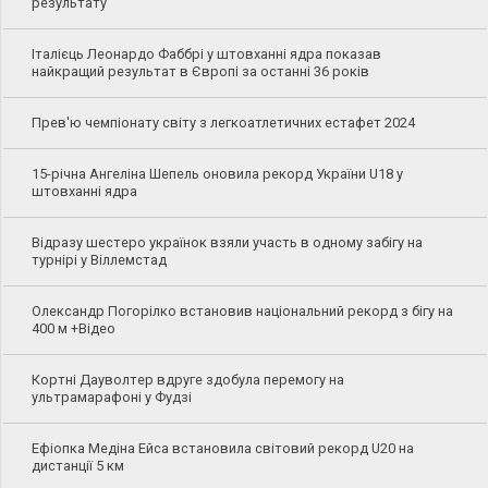
результату
Італієць Леонардо Фаббрі у штовханні ядра показав
найкращий результат в Європі за останні 36 років
Прев'ю чемпіонату світу з легкоатлетичних естафет 2024
15-річна Ангеліна Шепель оновила рекорд України U18 у
штовханні ядра
Відразу шестеро українок взяли участь в одному забігу на
турнірі у Віллемстад
Олександр Погорілко встановив національний рекорд з бігу на
400 м +Відео
Кортні Дауволтер вдруге здобула перемогу на
ультрамарафоні у Фудзі
Ефіопка Медіна Ейса встановила світовий рекорд U20 на
дистанції 5 км