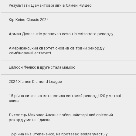
Результати Діамантової ліги в Сямені +Відео
Kip Keino Classic 2024
Арман Дюплантіс розпочав сезон із світового рекорду
Американський квартет оновив світовий рекорд у
комбінованій естафеті
Еллісон Фелікс вдруге стала мамою
2024 Xiamen Diamond League
15-річна китаянка встановила світовий рекорд U20 у метані
списа
Литовець Миколас Алекна побив найстаріший світовий
рекорд у метані диска
12-річна Яна Степаненко, на протезах, взяла участь у