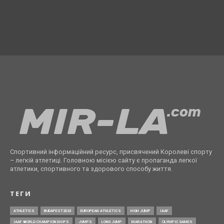
Спортивний інформаційний ресурс, присвячений Королеві спорту
– легкій атлетиці. Головною місією сайту є пропаганда легкої
атлетики, спортивного та здорового способу життя.
ТЕГИ
ATHLETICS
BUDAPEST2023
EUROPEAN ATHLETICS
HIGH JUMP
IAAF
IAAF WORLD CHAMPIONSHIPS
JUMPS
LONG JUMP
MARATHON
OLYMPIC GAMES