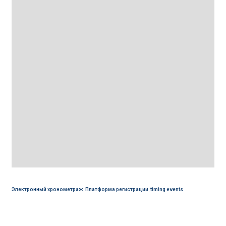
Электронный хронометраж
,
Платформа регистрации
,
timing events