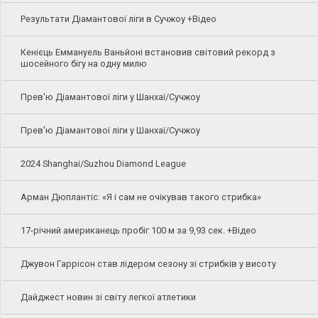
Результати Діамантової ліги в Сучжоу +Відео
Кенієць Еммануель Ваньйоні встановив світовий рекорд з
шосейного бігу на одну милю
Прев'ю Діамантової ліги у Шанхаї/Сучжоу
Прев'ю Діамантової ліги у Шанхаї/Сучжоу
2024 Shanghai/Suzhou Diamond League
Арман Дюплантіс: «Я і сам не очікував такого стрибка»
17-річний американець пробіг 100 м за 9,93 сек. +Відео
Джувон Гаррісон став лідером сезону зі стрибків у висоту
Дайджест новин зі світу легкої атлетики