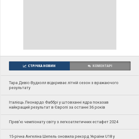
СТРІЧКА НОВИН
КОМЕНТАРІ
Тара Девіс-Вудхолл відкриває літній сезон з вражаючого
результату
Італієць Леонардо Фаббрі у штовханні ядра показав
найкращий результат в Європі за останні 36 років
Прев'ю чемпіонату світу з легкоатлетичних естафет 2024
15-річна Ангеліна Шепель оновила рекорд України U18 у