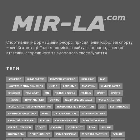
Спортивний інформаційний ресурс, присвячений Королеві спорту
– легкій атлетиці. Головною місією сайту є пропаганда легкої
атлетики, спортивного та здорового способу життя.
ТЕГИ
ATHLETICS
BUDAPEST2023
EUROPEAN ATHLETICS
HIGH JUMP
IAAF
IAAF WORLD CHAMPIONSHIPS
JUMPS
LONG JUMP
MARATHON
OLYMPIC GAMES
OREGON22
POLE VAULT
RUN
RUNNER’S WORLD
RUNNING
SPORT
SPORTS
THROWS
TRACK AND FIELD
UKRAINE
WANDA DIAMOND LEAGUE
WORLD ATHLETICS
WORLD ATHLETICS CHAMPIONSHIPS
WORLD ATHLETICS INDOOR TOUR
БЕГ
БЕГ ПО ШОССЕ
БРИЛЛИАНТОВАЯ ЛИГА
ВФЛА
ЛЕГКАЯ АТЛЕТИКА
МАРИЯ ЛАСИЦКЕНЕ
ОЛИМПИЙСКИЕ ИГРЫ
РОССИЯ
СБОРНАЯ РОССИИ
СБОРНАЯ УКРАИНЫ
СЕРГЕЙ ШУБЕНКОВ
СПОРТ
УКРАИНА
УСЭЙН БОЛТ
ФЛАУ
ЧМ-2017
ШКОЛА БЕГА
ЭЛИУД КИПЧОГЕ
ЮЛИЯ ЛЕВЧЕНКО
ЯРОСЛАВА МАГУЧИХ
ДОПИНГ