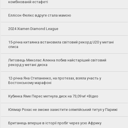
комбінованій естафеті
Еллісон Фелікс вдруге стала мамою
2024 Xiamen Diamond League
15-річна китаянка встановила світовий рекорд U20 у метані
списа
Литовець Миколас Алекна побив найстаріший світовий
рекорд у метані диска
12-річна Яна Степаненко, на протезах, взяла участь у
Бостонському марафоні
Кубинка Яіме Перес метнула диск на 73,09 м! +Відео
Юлімар Рохас не зможе захистити олімпійський титул у Парижі
Британець вперше в історії пробіг через усю Африку