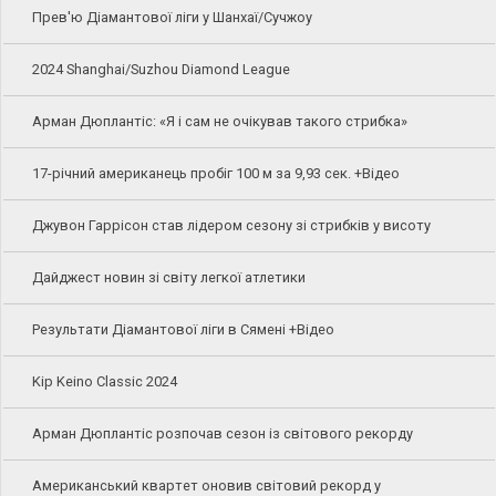
Прев'ю Діамантової ліги у Шанхаї/Сучжоу
2024 Shanghai/Suzhou Diamond League
Арман Дюплантіс: «Я і сам не очікував такого стрибка»
17-річний американець пробіг 100 м за 9,93 сек. +Відео
Джувон Гаррісон став лідером сезону зі стрибків у висоту
Дайджест новин зі світу легкої атлетики
Результати Діамантової ліги в Сямені +Відео
Kip Keino Classic 2024
Арман Дюплантіс розпочав сезон із світового рекорду
Американський квартет оновив світовий рекорд у