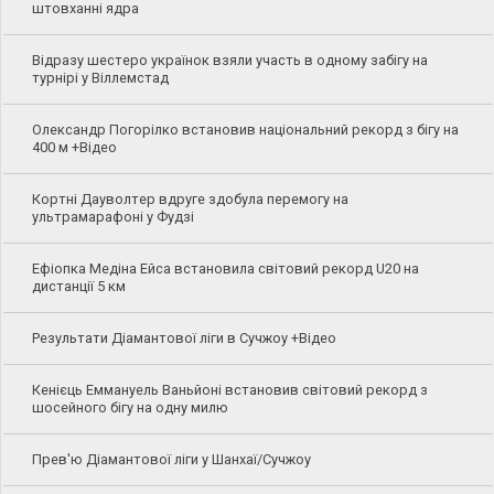
штовханні ядра
Відразу шестеро українок взяли участь в одному забігу на
турнірі у Віллемстад
Олександр Погорілко встановив національний рекорд з бігу на
400 м +Відео
Кортні Дауволтер вдруге здобула перемогу на
ультрамарафоні у Фудзі
Ефіопка Медіна Ейса встановила світовий рекорд U20 на
дистанції 5 км
Результати Діамантової ліги в Сучжоу +Відео
Кенієць Еммануель Ваньйоні встановив світовий рекорд з
шосейного бігу на одну милю
Прев'ю Діамантової ліги у Шанхаї/Сучжоу