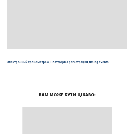
Электронный хронометраж
,
Платформа регистрации
,
timing events
ВАМ МОЖЕ БУТИ ЦІКАВО: