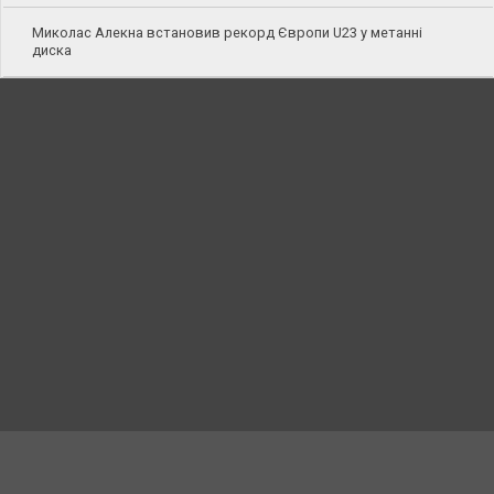
Миколас Алекна встановив рекорд Європи U23 у метанні
диска