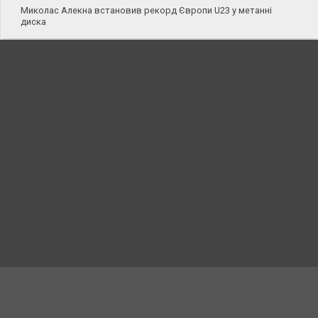
Миколас Алекна встановив рекорд Європи U23 у метанні
диска