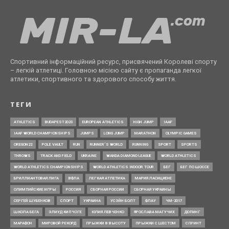
Спортивний інформаційний ресурс, присвячений Королеві спорту
– легкій атлетиці. Головною місією сайту є пропаганда легкої
атлетики, спортивного та здорового способу життя.
ТЕГИ
ATHLETICS
BUDAPEST2023
EUROPEAN ATHLETICS
HIGH JUMP
IAAF
IAAF WORLD CHAMPIONSHIPS
JUMPS
LONG JUMP
MARATHON
OLYMPIC GAMES
OREGON22
POLE VAULT
RUN
RUNNER’S WORLD
RUNNING
SPORT
SPORTS
THROWS
TRACK AND FIELD
UKRAINE
WANDA DIAMOND LEAGUE
WORLD ATHLETICS
WORLD ATHLETICS CHAMPIONSHIPS
WORLD ATHLETICS INDOOR TOUR
БЕГ
БЕГ ПО ШОССЕ
БРИЛЛИАНТОВАЯ ЛИГА
ВФЛА
ЛЕГКАЯ АТЛЕТИКА
МАРИЯ ЛАСИЦКЕНЕ
ОЛИМПИЙСКИЕ ИГРЫ
РОССИЯ
СБОРНАЯ РОССИИ
СБОРНАЯ УКРАИНЫ
СЕРГЕЙ ШУБЕНКОВ
СПОРТ
УКРАИНА
УСЭЙН БОЛТ
ФЛАУ
ЧМ-2017
ШКОЛА БЕГА
ЭЛИУД КИПЧОГЕ
ЮЛИЯ ЛЕВЧЕНКО
ЯРОСЛАВА МАГУЧИХ
ДОПИНГ
МАРАФОН
МИРОВОЙ РЕКОРД
ПРЫЖКИ В ВЫСОТУ
ПРЫЖКИ С ШЕСТОМ
СПРИНТ