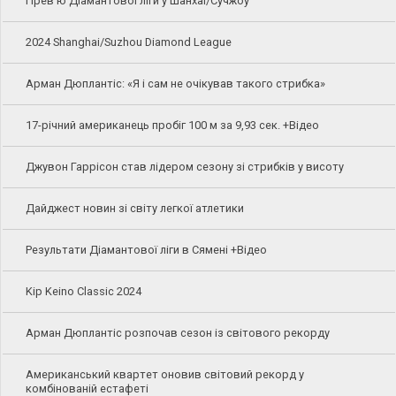
Прев'ю Діамантової ліги у Шанхаї/Сучжоу
2024 Shanghai/Suzhou Diamond League
Арман Дюплантіс: «Я і сам не очікував такого стрибка»
17-річний американець пробіг 100 м за 9,93 сек. +Відео
Джувон Гаррісон став лідером сезону зі стрибків у висоту
Дайджест новин зі світу легкої атлетики
Результати Діамантової ліги в Сямені +Відео
Kip Keino Classic 2024
Арман Дюплантіс розпочав сезон із світового рекорду
Американський квартет оновив світовий рекорд у
комбінованій естафеті