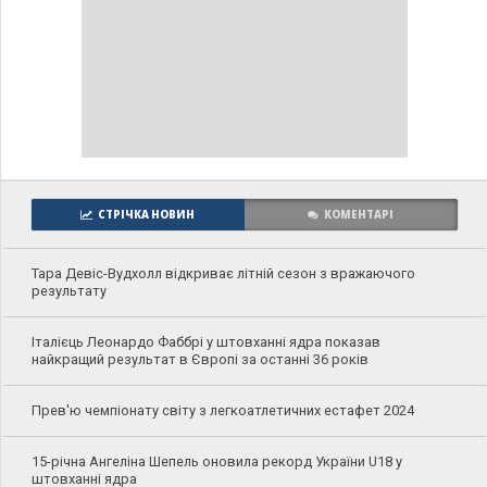
СТРІЧКА НОВИН
КОМЕНТАРІ
Тара Девіс-Вудхолл відкриває літній сезон з вражаючого
результату
Італієць Леонардо Фаббрі у штовханні ядра показав
найкращий результат в Європі за останні 36 років
Прев'ю чемпіонату світу з легкоатлетичних естафет 2024
15-річна Ангеліна Шепель оновила рекорд України U18 у
штовханні ядра