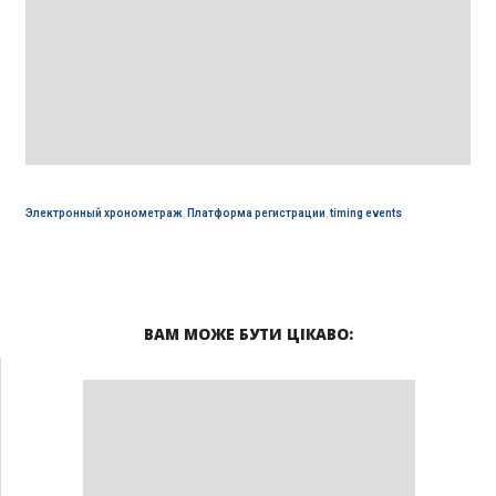
Электронный хронометраж
,
Платформа регистрации
,
timing events
ВАМ МОЖЕ БУТИ ЦІКАВО: