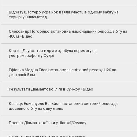
Відразу шестеро українок взяли участь в одному забігу на
турнірі у Віллемстад
Олександр Погорілко встановив національний рекорд з бігу на
400 м +Відео
Кортні Дауволтер вдруге здобула перемогу на
ультрамарафоні у Фудзі
Ефіопка Медіна Ейса встановила світовий рекорд U20 на
дистанції 5 км
Результати Діамантової ліги в Сучжоу +Відео
Кенієць Еммануель Ваньйоні встановив світовий рекорд з
шосейного бігу на одну милю
Прев'ю Діамантової ліги у Шанхаї/Сучжоу