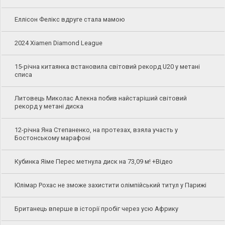
Еллісон Фелікс вдруге стала мамою
2024 Xiamen Diamond League
15-річна китаянка встановила світовий рекорд U20 у метані
списа
Литовець Миколас Алекна побив найстаріший світовий
рекорд у метані диска
12-річна Яна Степаненко, на протезах, взяла участь у
Бостонському марафоні
Кубинка Яіме Перес метнула диск на 73,09 м! +Відео
Юлімар Рохас не зможе захистити олімпійський титул у Парижі
Британець вперше в історії пробіг через усю Африку