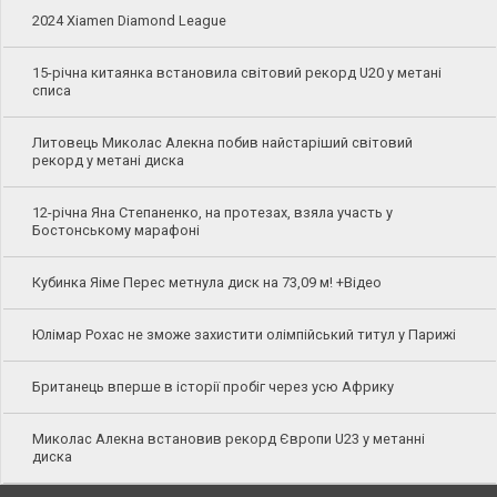
2024 Xiamen Diamond League
15-річна китаянка встановила світовий рекорд U20 у метані
списа
Литовець Миколас Алекна побив найстаріший світовий
рекорд у метані диска
12-річна Яна Степаненко, на протезах, взяла участь у
Бостонському марафоні
Кубинка Яіме Перес метнула диск на 73,09 м! +Відео
Юлімар Рохас не зможе захистити олімпійський титул у Парижі
Британець вперше в історії пробіг через усю Африку
Миколас Алекна встановив рекорд Європи U23 у метанні
диска