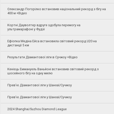
Олександр Погорілко встановив національний рекорд з бігу на
400 м +Відео
Кортні Дауволтер вдруге здобула перемогу на
ультрамарафоні у Фудзі
Ефіопка Медіна Ейса встановила світовий рекорд U20 на
дистанції 5 км
Результати Діамантової ліги в Сучжоу +Відео
Кенієць Еммануель Ваньйоні встановив світовий рекорд з
шосейного бігу на одну милю
Прев'ю Діамантової ліги у Шанхаї/Сучжоу
Прев'ю Діамантової ліги у Шанхаї/Сучжоу
2024 Shanghai/Suzhou Diamond League