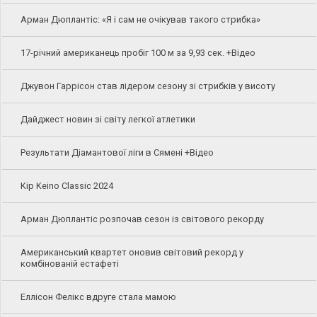
Арман Дюплантіс: «Я і сам не очікував такого стрибка»
17-річний американець пробіг 100 м за 9,93 сек. +Відео
Джувон Гаррісон став лідером сезону зі стрибків у висоту
Дайджест новин зі світу легкої атлетики
Результати Діамантової ліги в Сямені +Відео
Kip Keino Classic 2024
Арман Дюплантіс розпочав сезон із світового рекорду
Американський квартет оновив світовий рекорд у
комбінованій естафеті
Еллісон Фелікс вдруге стала мамою