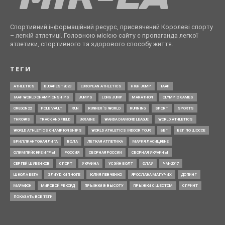
Спортивний інформаційний ресурс, присвячений Королеві спорту
– легкій атлетиці. Головною місією сайту є пропаганда легкої
атлетики, спортивного та здорового способу життя.
ТЕГИ
ATHLETICS
BUDAPEST2023
EUROPEAN ATHLETICS
HIGH JUMP
IAAF
IAAF WORLD CHAMPIONSHIPS
JUMPS
LONG JUMP
MARATHON
OLYMPIC GAMES
OREGON22
POLE VAULT
RUN
RUNNER’S WORLD
RUNNING
SPORT
SPORTS
THROWS
TRACK AND FIELD
UKRAINE
WANDA DIAMOND LEAGUE
WORLD ATHLETICS
WORLD ATHLETICS CHAMPIONSHIPS
WORLD ATHLETICS INDOOR TOUR
БЕГ
БЕГ ПО ШОССЕ
БРИЛЛИАНТОВАЯ ЛИГА
ВФЛА
ЛЕГКАЯ АТЛЕТИКА
МАРИЯ ЛАСИЦКЕНЕ
ОЛИМПИЙСКИЕ ИГРЫ
РОССИЯ
СБОРНАЯ РОССИИ
СБОРНАЯ УКРАИНЫ
СЕРГЕЙ ШУБЕНКОВ
СПОРТ
УКРАИНА
УСЭЙН БОЛТ
ФЛАУ
ЧМ-2017
ШКОЛА БЕГА
ЭЛИУД КИПЧОГЕ
ЮЛИЯ ЛЕВЧЕНКО
ЯРОСЛАВА МАГУЧИХ
ДОПИНГ
МАРАФОН
МИРОВОЙ РЕКОРД
ПРЫЖКИ В ВЫСОТУ
ПРЫЖКИ С ШЕСТОМ
СПРИНТ
ПОКАЗАТЬ ВСЕ ТЕГИ