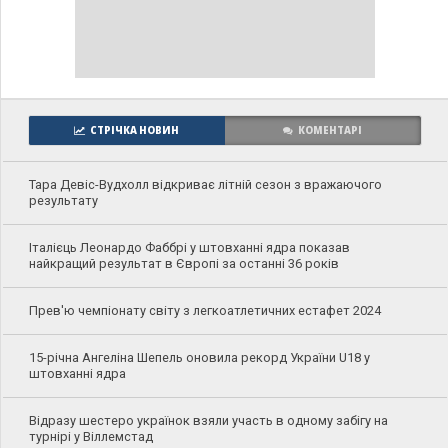
СТРІЧКА НОВИН
КОМЕНТАРІ
Тара Девіс-Вудхолл відкриває літній сезон з вражаючого
результату
Італієць Леонардо Фаббрі у штовханні ядра показав
найкращий результат в Європі за останні 36 років
Прев'ю чемпіонату світу з легкоатлетичних естафет 2024
15-річна Ангеліна Шепель оновила рекорд України U18 у
штовханні ядра
Відразу шестеро українок взяли участь в одному забігу на
турнірі у Віллемстад