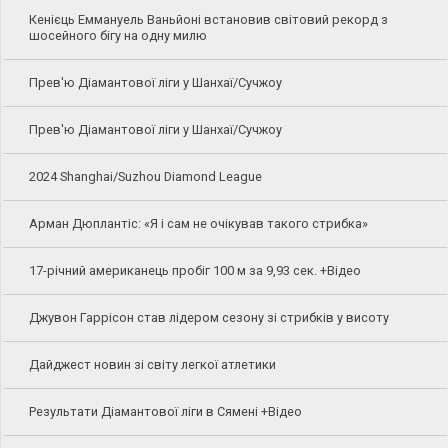
Кенієць Еммануель Ваньйоні встановив світовий рекорд з
шосейного бігу на одну милю
Прев'ю Діамантової ліги у Шанхаї/Сучжоу
Прев'ю Діамантової ліги у Шанхаї/Сучжоу
2024 Shanghai/Suzhou Diamond League
Арман Дюплантіс: «Я і сам не очікував такого стрибка»
17-річний американець пробіг 100 м за 9,93 сек. +Відео
Джувон Гаррісон став лідером сезону зі стрибків у висоту
Дайджест новин зі світу легкої атлетики
Результати Діамантової ліги в Сямені +Відео