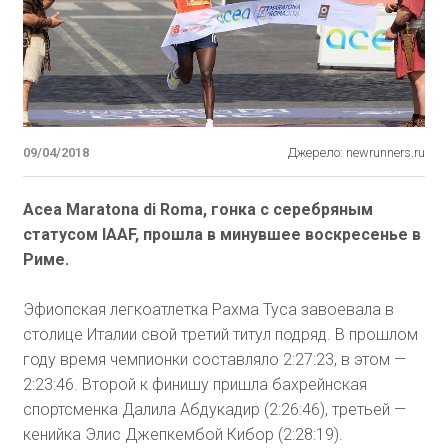
09/04/2018
Джерело: newrunners.ru
Acea Maratona di Roma, гонка с серебряным
статусом IAAF, прошла в минувшее воскресенье в
Риме.
Эфиопская легкоатлетка Рахма Туса завоевала в
столице Италии свой третий титул подряд. В прошлом
году время чемпионки составляло 2:27:23, в этом —
2:23:46. Второй к финишу пришла бахрейнская
спортсменка Далила Абдукадир (2:26:46), третьей —
кенийка Элис Джепкембой Кибор (2:28:19).