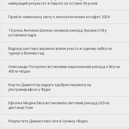
найкращий результат в Європі за останні 36 років
Прев'ю чемпіонату світу з легкоатлетичних естафет 2024
15-річна Ангеліна Шепель оновила рекорд України U18 у
штовханні ядра
Відразу шестеро українок взяли участь в одному забігу на
турнірі у Віллемстад
Олександр Погорілко встановив національний рекорд з бігу на
400 м +Відео
Кортні Дауволтер вдруге здобула перемогу на
ультрамарафоні у Фудзі
Ефіопка Медіна Ейса встановила світовий рекорд U20 на
дистанції 5 км
Результати Діамантової ліги в Сучжоу +Відео