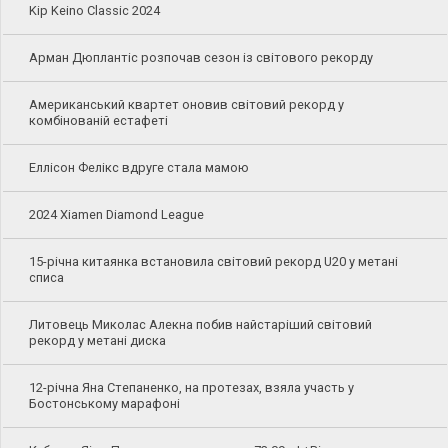
Kip Keino Classic 2024
Арман Дюплантіс розпочав сезон із світового рекорду
Американський квартет оновив світовий рекорд у
комбінованій естафеті
Еллісон Фелікс вдруге стала мамою
2024 Xiamen Diamond League
15-річна китаянка встановила світовий рекорд U20 у метані
списа
Литовець Миколас Алекна побив найстаріший світовий
рекорд у метані диска
12-річна Яна Степаненко, на протезах, взяла участь у
Бостонському марафоні