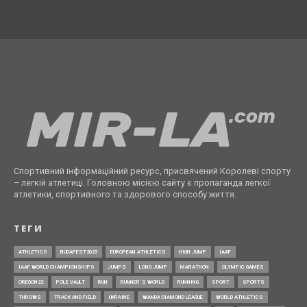
Спортивний інформаційний ресурс, присвячений Королеві спорту
– легкій атлетиці. Головною місією сайту є пропаганда легкої
атлетики, спортивного та здорового способу життя.
ТЕГИ
ATHLETICS
BUDAPEST2023
EUROPEAN ATHLETICS
HIGH JUMP
IAAF
IAAF WORLD CHAMPIONSHIPS
JUMPS
LONG JUMP
MARATHON
OLYMPIC GAMES
OREGON22
POLE VAULT
RUN
RUNNER’S WORLD
RUNNING
SPORT
SPORTS
THROWS
TRACK AND FIELD
UKRAINE
WANDA DIAMOND LEAGUE
WORLD ATHLETICS