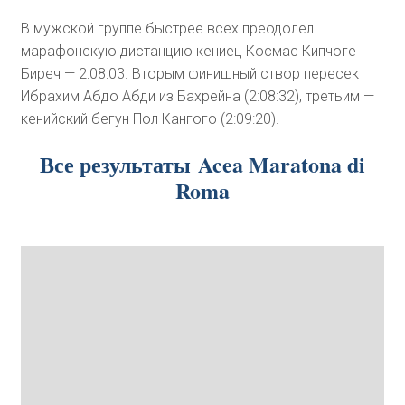
В мужской группе быстрее всех преодолел
марафонскую дистанцию кениец Космас Кипчоге
Биреч — 2:08:03. Вторым финишный створ пересек
Ибрахим Абдо Абди из Бахрейна (2:08:32), третьим —
кенийский бегун Пол Кангого (2:09:20).
Все результаты Acea Maratona di
Roma