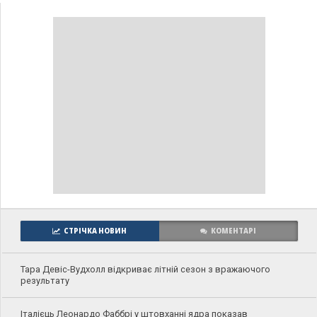
СТРІЧКА НОВИН
КОМЕНТАРІ
Тара Девіс-Вудхолл відкриває літній сезон з вражаючого
результату
Італієць Леонардо Фаббрі у штовханні ядра показав