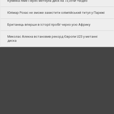
Кубинка Яіме Перес метнула диск на 73,09 м! +Відео
Юлімар Рохас не зможе захистити олімпійський титул у Парижі
Британець вперше в історії пробіг через усю Африку
Миколас Алекна встановив рекорд Європи U23 у метанні
диска