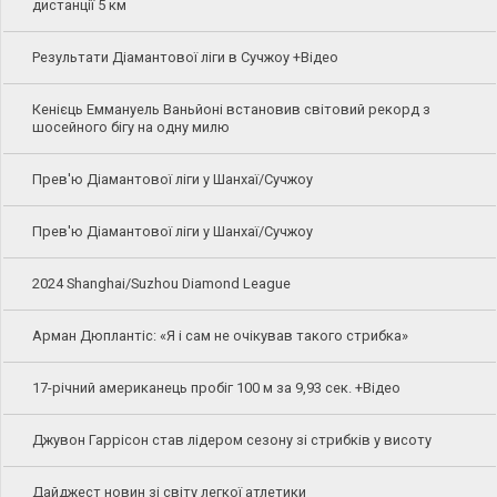
дистанції 5 км
Результати Діамантової ліги в Сучжоу +Відео
Кенієць Еммануель Ваньйоні встановив світовий рекорд з
шосейного бігу на одну милю
Прев'ю Діамантової ліги у Шанхаї/Сучжоу
Прев'ю Діамантової ліги у Шанхаї/Сучжоу
2024 Shanghai/Suzhou Diamond League
Арман Дюплантіс: «Я і сам не очікував такого стрибка»
17-річний американець пробіг 100 м за 9,93 сек. +Відео
Джувон Гаррісон став лідером сезону зі стрибків у висоту
Дайджест новин зі світу легкої атлетики