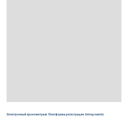
Электронный хронометраж
,
Платформа регистрации
,
timing events