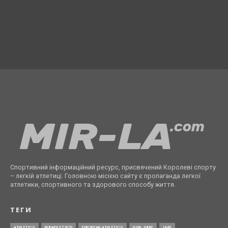
Спортивний інформаційний ресурс, присвячений Королеві спорту
– легкій атлетиці. Головною місією сайту є пропаганда легкої
атлетики, спортивного та здорового способу життя.
ТЕГИ
ATHLETICS
BUDAPEST2023
EUROPEAN ATHLETICS
HIGH JUMP
IAAF