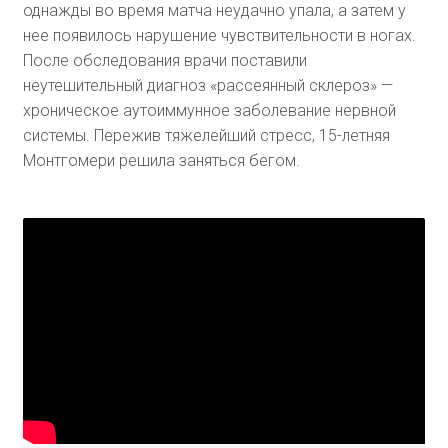
однажды во время матча неудачно упала, а затем у
нее появилось нарушение чувствительности в ногах.
После обследования врачи поставили
неутешительный диагноз «рассеянный склероз» —
хроническое аутоиммунное заболевание нервной
системы. Пережив тяжелейший стресс, 15-летняя
Монтгомери решила заняться бегом.