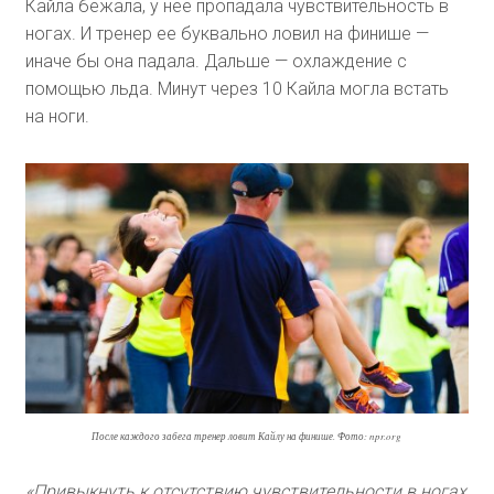
Кайла бежала, у нее пропадала чувствительность в
ногах. И тренер ее буквально ловил на финише —
иначе бы она падала. Дальше — охлаждение с
помощью льда. Минут через 10 Кайла могла встать
на ноги.
После каждого забега тренер ловит Кайлу на финише. Фото: npr.org
«Привыкнуть к отсутствию чувствительности в ногах