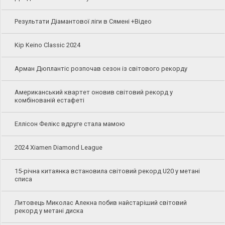
Результати Діамантової ліги в Сямені +Відео
Kip Keino Classic 2024
Арман Дюплантіс розпочав сезон із світового рекорду
Американський квартет оновив світовий рекорд у
комбінованій естафеті
Еллісон Фелікс вдруге стала мамою
2024 Xiamen Diamond League
15-річна китаянка встановила світовий рекорд U20 у метані
списа
Литовець Миколас Алекна побив найстаріший світовий
рекорд у метані диска