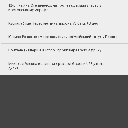
12-річна Яна Степаненко, на протезах, взяла участь у
Бостонському марафоні
Кубинка Яіме Перес метнула диск на 73,09 м! +Відео
Юлімар Рохас не зможе захистити олімпійський титул у Парижі
Британець вперше в історії пробіг через усю Африку
Миколас Алекна встановив рекорд Європи U23 у метанні
диска