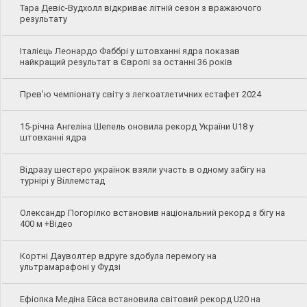
Тара Девіс-Вудхолл відкриває літній сезон з вражаючого
результату
Італієць Леонардо Фаббрі у штовханні ядра показав
найкращий результат в Європі за останні 36 років
Прев'ю чемпіонату світу з легкоатлетичних естафет 2024
15-річна Ангеліна Шепель оновила рекорд України U18 у
штовханні ядра
Відразу шестеро українок взяли участь в одному забігу на
турнірі у Віллемстад
Олександр Погорілко встановив національний рекорд з бігу на
400 м +Відео
Кортні Дауволтер вдруге здобула перемогу на
ультрамарафоні у Фудзі
Ефіопка Медіна Ейса встановила світовий рекорд U20 на