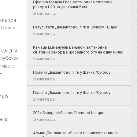
Ефіопка Медіна Ейса встановила світовий
рекорд U20 на дистанції 5 км
28 АПРЕЛЯ 2024
 на три
315нм и
Результати Діамантової ліги в Сучжоу +Відео
27 АПРЕЛЯ 2024
Кенієць Еммануель Ваньйоні встановив
жды для
світовий рекорд з шосейного бігу на одну милю
глубоких
27 АПРЕЛЯ 2024
имер к
Прев'ю Діамантової ліги у Шанхаї/Сучжоу
ть
27 АПРЕЛЯ 2024
Прев'ю Діамантової ліги у Шанхаї/Сучжоу
), в
27 АПРЕЛЯ 2024
2024 Shanghai/Suzhou Diamond League
ении
26 АПРЕЛЯ 2024
Арман Дюплантіс: «Я і сам не очікував такого