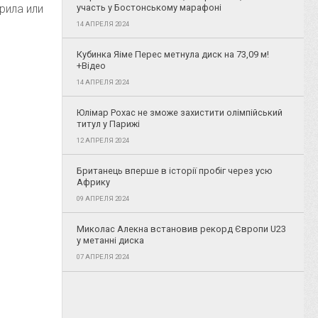
рила или
участь у Бостонському марафоні
14 АПРЕЛЯ 2024
Кубинка Яіме Перес метнула диск на 73,09 м!
+Відео
14 АПРЕЛЯ 2024
Юлімар Рохас не зможе захистити олімпійський
титул у Парижі
12 АПРЕЛЯ 2024
Британець вперше в історії пробіг через усю
Африку
09 АПРЕЛЯ 2024
Миколас Алекна встановив рекорд Європи U23
у метанні диска
07 АПРЕЛЯ 2024