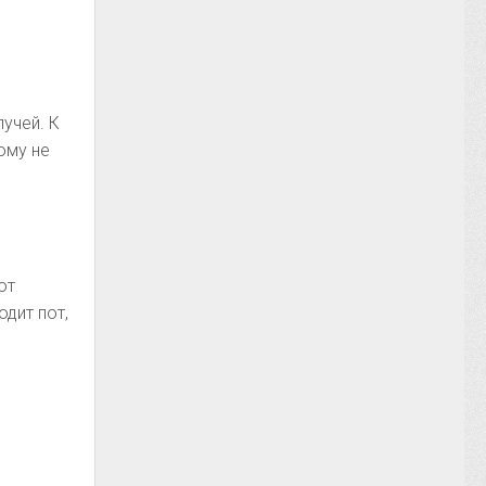
учей. К
ому не
от
дит пот,