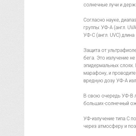
солнечные лучи и держ
Согласно науке, диапа
группы: УФ-А (англ. UV
УФ-С (англ. UVC) длина
Защита от ультрафиол
бега. Это излучение не
эпидермальных слоях. 
марафону, и проводите
вредную дозу УФ-А изл
В свою очередь УФ-В л
больших-солнечный ож
УФ-излучение типа С 
через атмосферу и поэ