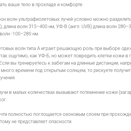
ать ваше тело в прохладе и комфорте.
зон волн ультрафиолетовых лучей условно можно разделить
A), длина волн 315–400 нм, УФ-В (англ. UVB) длина волн 280–
 волн -100–280 нм.
етовых волн типа А играет решающую роль при выборе оде
 так ощутимо, как УФ-Б, но может повредить клетки кожи в 
Если вы тренируетесь к забегам на длинные дистанции, напр
 много времени под открытым солнцем, то рискуете получи
учения.
учи в малых количествах вызывают потемнение кожи (загар
ог.
почти полностью поглощается озоновым слоем при прохожд
тому не представляет опасности.