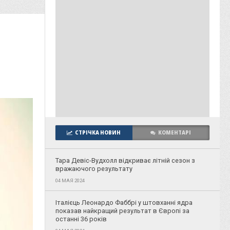
СТРІЧКА НОВИН
КОМЕНТАРІ
Тара Девіс-Вудхолл відкриває літній сезон з
вражаючого результату
04 МАЯ 2024
Італієць Леонардо Фаббрі у штовханні ядра
показав найкращий результат в Європі за
останні 36 років