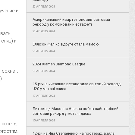
20 АПРЕЛЯ 2024
учение и
Американський квартет оновив світовий
рекорд у комбінованій естафеті
20 АПРЕЛЯ 2024
овать
слив) и
Еллісон Фелікс вдруге стала мамою
20 АПРЕЛЯ 2024
2024 Xiamen Diamond League
 сохнет,
20 АПРЕЛЯ 2024
)
15-річна китаянка встановила світовий рекорд
U20 у метані списа
17 АПРЕЛЯ 2024
Литовець Миколас Алекна побив найстаріший
світовий рекорд у метані диска
15 АПРЕЛЯ 2024
 потеть,
ртостям.
12-річна Яна Степаненко, на протезах, взяла