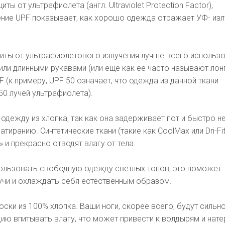
ы от ультрафиолета (англ. Ultraviolet Protection Factor),
ние UPF показывает, как хорошо одежда отражает УФ- изл
иты от ультрафиолетового излучения лучше всего использ
или длинными рукавами (или еще как ее часто называют лонг
 (к примеру, UPF 50 означает, что одежда из данной ткани
50 лучей ультрафиолета).
одежду из хлопка, так как она задерживает пот и быстро не
атиранию. Синтетические ткани (такие как CoolMax или Dri-Fit
 и прекрасно отводят влагу от тела.
пользовать свободную одежду светлых тонов, это поможет
учи и охлаждать себя естественным образом.
оски из 100% хлопка. Ваши ноги, скорее всего, будут сильно
цию впитывать влагу, что может привести к волдырям и нате