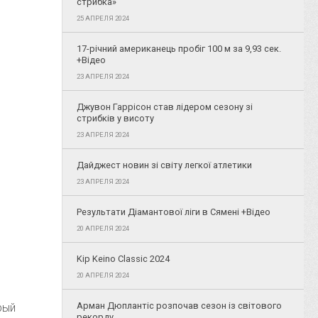
стрибка»
25 АПРЕЛЯ 2024
17-річний американець пробіг 100 м за 9,93 сек.
+Відео
23 АПРЕЛЯ 2024
Джувон Гаррісон став лідером сезону зі
стрибків у висоту
23 АПРЕЛЯ 2024
Дайджест новин зі світу легкої атлетики
23 АПРЕЛЯ 2024
Результати Діамантової ліги в Сямені +Відео
20 АПРЕЛЯ 2024
Kip Keino Classic 2024
20 АПРЕЛЯ 2024
Арман Дюплантіс розпочав сезон із світового
рый
рекорду