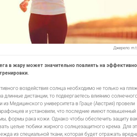
Джерело: m.tr
га в жару может значительно повлиять на эффективно
тренировки.
тивного воздействия солнца необходимо не только на пляж
на длинные дистанции, то подвергаетесь влиянию солнечног
и из Медицинского университета в Граце (Австрия) провели
арафонцев и установили, что последние имеют повышенный
мы, формы рака кожи. Однако чтобы обеспечить защиту ва
вать целые тюбики жирного солнцезащитного крема. Для эт
ежда из специальной ткани, которая будет отражать вредн