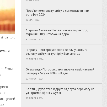
04 МАЯ 2024
Прев'ю чемпіонату світу з легкоатлетичних
естафет 2024
02 МАЯ 2024
15-річна Ангеліна Шепель оновила рекорд
України U18 у штовханні ядра
aingain.org
30 АПРЕЛЯ 2024
Відразу шестеро українок взяли участь в
сть и
одному забігу на турнірі у Віллемстад
30 АПРЕЛЯ 2024
е. Если
Олександр Погорілко встановив національний
рекорд з бігу на 400 м +Відео
о
30 АПРЕЛЯ 2024
 риск
Кортні Дауволтер вдруге здобула перемогу на
м не
ультрамарафоні у Фудзі
их целей
28 АПРЕЛЯ 2024
ые