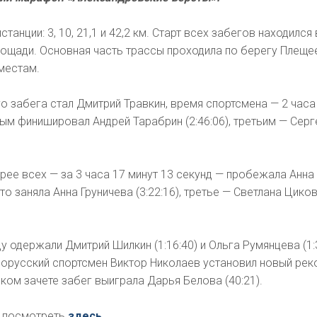
танции: 3, 10, 21,1 и 42,2 км. Старт всех забегов находился
лощади. Основная часть трассы проходила по берегу Плеще
местам.
 забега стал Дмитрий Травкин, время спортсмена — 2 часа
рым финишировал Андрей Тарабрин (2:46:06), третьим — Серг
рее всех — за 3 часа 17 минут 13 секунд — пробежала Анна
о заняла Анна Груничева (3:22:16), третье — Светлана Цико
 одержали Дмитрий Шилкин (1:16:40) и Ольга Румянцева (1:3
лорусский спортсмен Виктор Николаев установил новый рек
ском зачете забег выиграла Дарья Белова (40:21).
о посмотреть
здесь
.