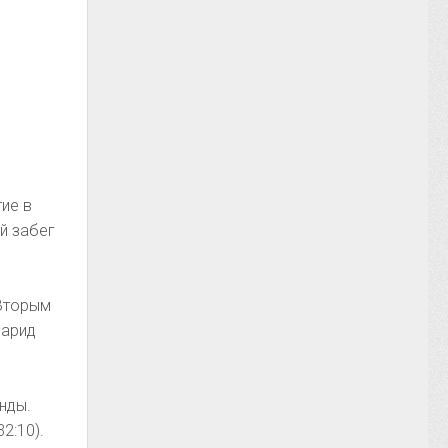
тие в
й забег
 Вторым
Фарид
нды.
2:10).