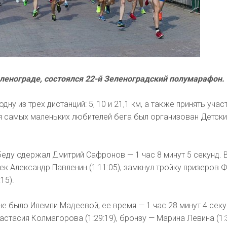
еленограде, состоялся 22-й Зеленоградский полумарафон.
ну из трех дистанций: 5, 10 и 21,1 км, а также принять учас
Для самых маленьких любителей бега был организован Детски
обеду одержал Дмитрий Сафронов — 1 час 8 минут 5 секунд.
к Александр Павленин (1:11:05), замкнул тройку призеров 
15).
е было Илемпи Мадеевой, ее время — 1 час 28 минут 4 секу
стасия Колмагорова (1:29:19), бронзу — Марина Левина (1:3