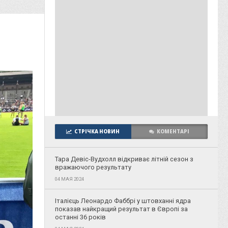
СТРІЧКА НОВИН
КОМЕНТАРІ
Тара Девіс-Вудхолл відкриває літній сезон з
вражаючого результату
04 МАЯ 2024
Італієць Леонардо Фаббрі у штовханні ядра
показав найкращий результат в Європі за
останні 36 років