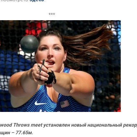
***
nwood Throws meet установлен новый национальный реко
щин – 77.65м.