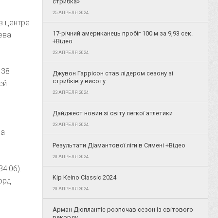
стрибка»
25 АПРЕЛЯ 2024
 в центре
17-річний американець пробіг 100 м за 9,93 сек.
ева
+Відео
23 АПРЕЛЯ 2024
 38
Джувон Гаррісон став лідером сезону зі
стрибків у висоту
ей
23 АПРЕЛЯ 2024
Дайджест новин зі світу легкої атлетики
23 АПРЕЛЯ 2024
ва
Результати Діамантової ліги в Сямені +Відео
20 АПРЕЛЯ 2024
4:06).
Kip Keino Classic 2024
орд
20 АПРЕЛЯ 2024
Арман Дюплантіс розпочав сезон із світового
рекорду