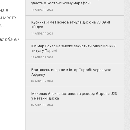
участь у Бостонському марафоні
на в
14 АПРЕЛЯ 2024
ом месте
Кубинка Яіме Перес метнула диск на 73,09 м!
ю.
+Відео
14 АПРЕЛЯ 2024
к:
bfla.eu
Юлімар Рохас не зможе захистити олімпійський
титул у Парижі
12 АПРЕЛЯ 2024
Британець вперше в історії пробіг через усю
Африку
09 АПРЕЛЯ 2024
Миколас Алекна встановив рекорд Європи U23
у метанні диска
07 АПРЕЛЯ 2024