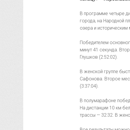
В программе четыре дис
города, на Народной п
озера и историческим 
Победителем основного
минут 41 секунда. Вто
Глушков (2:52:02).
В женской группе быст
Сафонова. Второе мест
(3:37:04).
В полумарафоне победу
На дистанции 10 км бе
трассы — 32:32. В жен
Все результаты можн