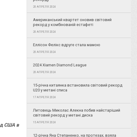
20 АПРЕЛЯ 2024
Американський квартет оновив світовий
рекорд у комбінованій естафеті
20 АПРЕЛЯ 2024
Еллісон Фелікс вдруге стала мамою
20 АПРЕЛЯ 2024
2024 Xiamen Diamond League
20 АПРЕЛЯ 2024
15-річна китаянка встановила світовий рекорд
U20 у метані списа
17 АПРЕЛЯ 2024
Литовець Миколас Алекна побив найстаріший
світовий рекорд у метані диска
15 АПРЕЛЯ 2024
рд США в
12-річна Яна Степаненко, на протезах, взяла