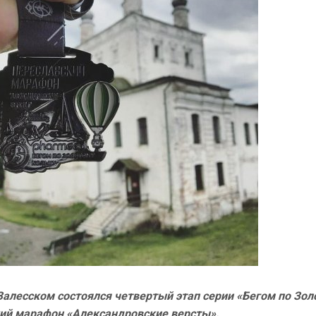
Залесском состоялся четвертый этап серии «Бегом по Зо
кий марафон «Александровские версты».