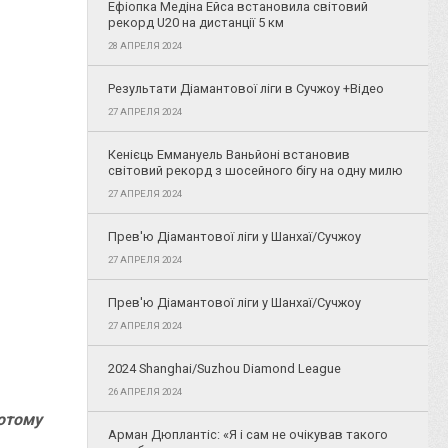
Ефіопка Медіна Ейса встановила світовий
рекорд U20 на дистанції 5 км
28 АПРЕЛЯ 2024
Результати Діамантової ліги в Сучжоу +Відео
27 АПРЕЛЯ 2024
Кенієць Еммануель Ваньйоні встановив
світовий рекорд з шосейного бігу на одну милю
27 АПРЕЛЯ 2024
Прев'ю Діамантової ліги у Шанхаї/Сучжоу
27 АПРЕЛЯ 2024
Прев'ю Діамантової ліги у Шанхаї/Сучжоу
27 АПРЕЛЯ 2024
2024 Shanghai/Suzhou Diamond League
26 АПРЕЛЯ 2024
лотому
Арман Дюплантіс: «Я і сам не очікував такого