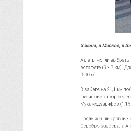
3 июня, в Москве, в З
Атлеты могли выбрать од
эстафете (3 х 7 км). 
(500 м).
В забеге на 21,1 км п
финишный створ пересе
Мухамедзарифов (1:16:
Среди женщин равных н
Серебро завоевала Ана