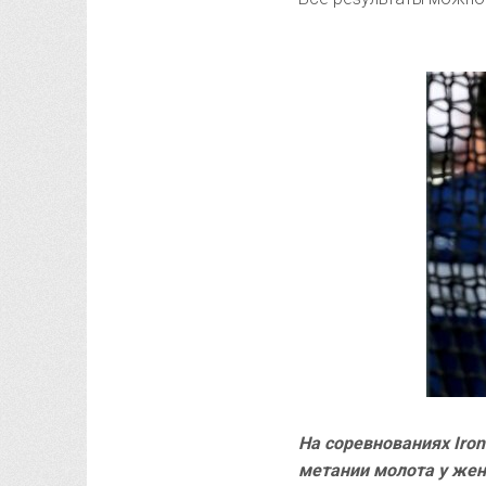
На соревнованиях Iro
метании молота у жен