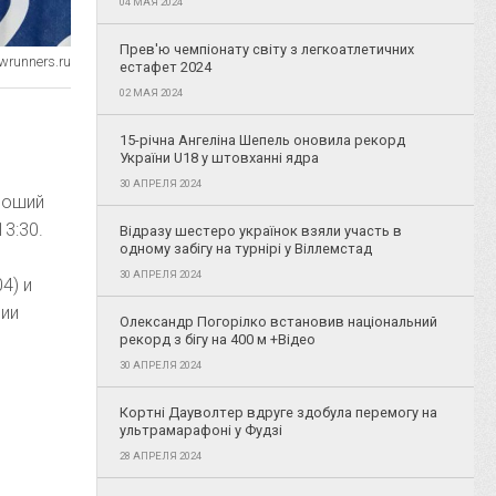
04 МАЯ 2024
Прев'ю чемпіонату світу з легкоатлетичних
wrunners.ru
естафет 2024
02 МАЯ 2024
15-річна Ангеліна Шепель оновила рекорд
України U18 у штовханні ядра
30 АПРЕЛЯ 2024
ороший
13:30.
Відразу шестеро українок взяли участь в
одному забігу на турнірі у Віллемстад
30 АПРЕЛЯ 2024
4) и
ции
Олександр Погорілко встановив національний
рекорд з бігу на 400 м +Відео
30 АПРЕЛЯ 2024
Кортні Дауволтер вдруге здобула перемогу на
ультрамарафоні у Фудзі
28 АПРЕЛЯ 2024