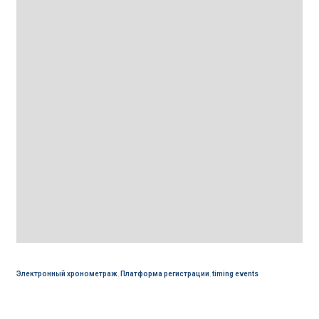
Электронный хронометраж
,
Платформа регистрации
,
timing events