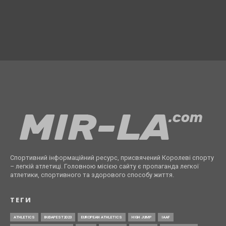
Спортивний інформаційний ресурс, присвячений Королеві спорту
– легкій атлетиці. Головною місією сайту є пропаганда легкої
атлетики, спортивного та здорового способу життя.
ТЕГИ
ATHLETICS
BUDAPEST2023
EUROPEAN ATHLETICS
HIGH JUMP
IAAF