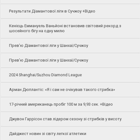
Результати Діамантової ліги в Сучжоу +Відео
Кенієць Еммануель Ваньйоні встановив світовий рекорд з
шосейного бігу на одну милю
Прев'ю Діамантової ліги у Шанхаї/Сучжоу
Прев'ю Діамантової ліги у Шанхаї/Сучжоу
2024 Shanghai/Suzhou Diamond League
Арман Дюплантіс: «Я і сам не очікував такого стрибка»
17-річний американець пробіг 100 м за 9,93 сек. +Відео
Джувон Гаррісон став лідером сезону зі стрибків у висоту
Дайджест новин зі світу легкої атлетики