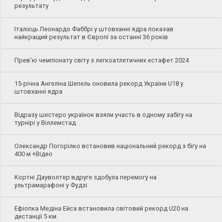
результату
Італієць Леонардо Фаббрі у штовханні ядра показав
найкращий результат в Європі за останні 36 років
Прев'ю чемпіонату світу з легкоатлетичних естафет 2024
15-річна Ангеліна Шепель оновила рекорд України U18 у
штовханні ядра
Відразу шестеро українок взяли участь в одному забігу на
турнірі у Віллемстад
Олександр Погорілко встановив національний рекорд з бігу на
400 м +Відео
Кортні Дауволтер вдруге здобула перемогу на
ультрамарафоні у Фудзі
Ефіопка Медіна Ейса встановила світовий рекорд U20 на
дистанції 5 км