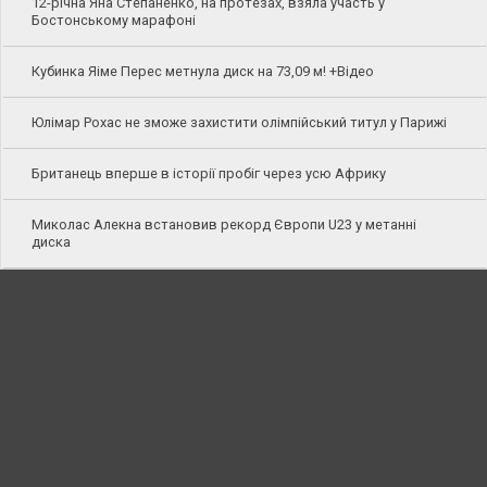
12-річна Яна Степаненко, на протезах, взяла участь у
Бостонському марафоні
Кубинка Яіме Перес метнула диск на 73,09 м! +Відео
Юлімар Рохас не зможе захистити олімпійський титул у Парижі
Британець вперше в історії пробіг через усю Африку
Миколас Алекна встановив рекорд Європи U23 у метанні
диска