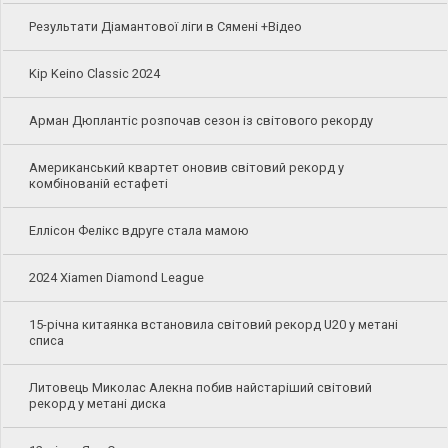
Результати Діамантової ліги в Сямені +Відео
Kip Keino Classic 2024
Арман Дюплантіс розпочав сезон із світового рекорду
Американський квартет оновив світовий рекорд у
комбінованій естафеті
Еллісон Фелікс вдруге стала мамою
2024 Xiamen Diamond League
15-річна китаянка встановила світовий рекорд U20 у метані
списа
Литовець Миколас Алекна побив найстаріший світовий
рекорд у метані диска