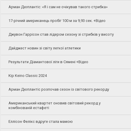
Арман Дюплантіс: «Я і сам не очікував такого стрибка»
17-річний американець пробіг 100 м за 9,93 сек. +Відео
Джувон Гаррісон став лідером сезону зі стрибків у висоту
Дайджест новин зі світу легкої атлетики
Результати Діамантової ліги в Сямені +Відео
Kip Keino Classic 2024
Арман Дюплантіс розпочав сезон із світового рекорду
Американський квартет оновив світовий рекорд у
комбінованій естафеті
Еллісон Фелікс вдруге стала мамою