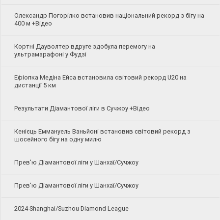
Олександр Погорілко встановив національний рекорд з бігу на
400 м +Відео
Кортні Дауволтер вдруге здобула перемогу на
ультрамарафоні у Фудзі
Ефіопка Медіна Ейса встановила світовий рекорд U20 на
дистанції 5 км
Результати Діамантової ліги в Сучжоу +Відео
Кенієць Еммануель Ваньйоні встановив світовий рекорд з
шосейного бігу на одну милю
Прев'ю Діамантової ліги у Шанхаї/Сучжоу
Прев'ю Діамантової ліги у Шанхаї/Сучжоу
2024 Shanghai/Suzhou Diamond League