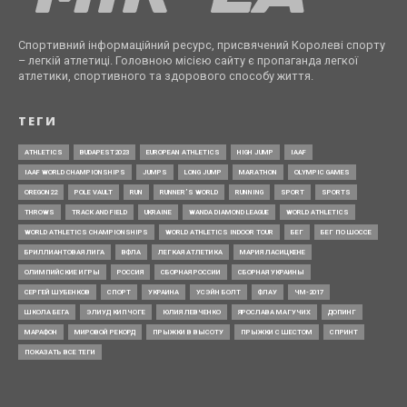
Спортивний інформаційний ресурс, присвячений Королеві спорту
– легкій атлетиці. Головною місією сайту є пропаганда легкої
атлетики, спортивного та здорового способу життя.
ТЕГИ
ATHLETICS
BUDAPEST2023
EUROPEAN ATHLETICS
HIGH JUMP
IAAF
IAAF WORLD CHAMPIONSHIPS
JUMPS
LONG JUMP
MARATHON
OLYMPIC GAMES
OREGON22
POLE VAULT
RUN
RUNNER’S WORLD
RUNNING
SPORT
SPORTS
THROWS
TRACK AND FIELD
UKRAINE
WANDA DIAMOND LEAGUE
WORLD ATHLETICS
WORLD ATHLETICS CHAMPIONSHIPS
WORLD ATHLETICS INDOOR TOUR
БЕГ
БЕГ ПО ШОССЕ
БРИЛЛИАНТОВАЯ ЛИГА
ВФЛА
ЛЕГКАЯ АТЛЕТИКА
МАРИЯ ЛАСИЦКЕНЕ
ОЛИМПИЙСКИЕ ИГРЫ
РОССИЯ
СБОРНАЯ РОССИИ
СБОРНАЯ УКРАИНЫ
СЕРГЕЙ ШУБЕНКОВ
СПОРТ
УКРАИНА
УСЭЙН БОЛТ
ФЛАУ
ЧМ-2017
ШКОЛА БЕГА
ЭЛИУД КИПЧОГЕ
ЮЛИЯ ЛЕВЧЕНКО
ЯРОСЛАВА МАГУЧИХ
ДОПИНГ
МАРАФОН
МИРОВОЙ РЕКОРД
ПРЫЖКИ В ВЫСОТУ
ПРЫЖКИ С ШЕСТОМ
СПРИНТ
ПОКАЗАТЬ ВСЕ ТЕГИ