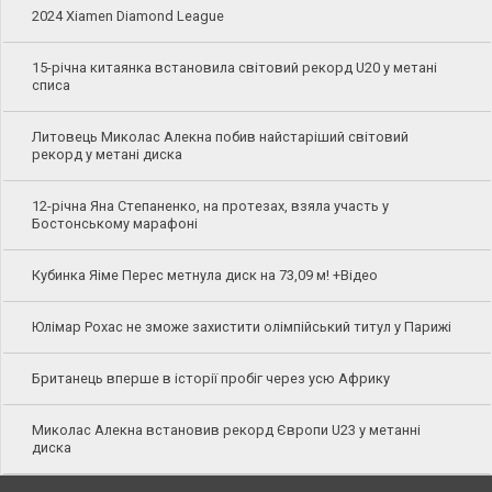
2024 Xiamen Diamond League
15-річна китаянка встановила світовий рекорд U20 у метані
списа
Литовець Миколас Алекна побив найстаріший світовий
рекорд у метані диска
12-річна Яна Степаненко, на протезах, взяла участь у
Бостонському марафоні
Кубинка Яіме Перес метнула диск на 73,09 м! +Відео
Юлімар Рохас не зможе захистити олімпійський титул у Парижі
Британець вперше в історії пробіг через усю Африку
Миколас Алекна встановив рекорд Європи U23 у метанні
диска