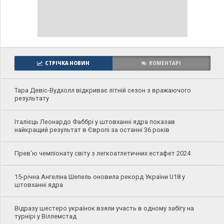
СТРІЧКА НОВИН
КОМЕНТАРІ
Тара Девіс-Вудхолл відкриває літній сезон з вражаючого
результату
Італієць Леонардо Фаббрі у штовханні ядра показав
найкращий результат в Європі за останні 36 років
Прев'ю чемпіонату світу з легкоатлетичних естафет 2024
15-річна Ангеліна Шепель оновила рекорд України U18 у
штовханні ядра
Відразу шестеро українок взяли участь в одному забігу на
турнірі у Віллемстад