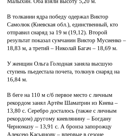
Малыхин. Оба взяли высоту 5,20 м.
В толкании ядра победу одержал Виктор
Самолюк (Киевская обл.), единственный, кто
отправил снаряд за 19 м (19,12). Второй
результат показал сумчанин Виктор Мусиенко –
18,83 м, а третий – Николай Багач – 18,69 м.
У женщин Ольга Голодная заняла высшую
ступень пьедестала почета, толкнув снаряд на
16,84 м.
В беге на 110 м c/б первое место с личным
рекордом занял Артём Шаматрин из Киева –
13,80 с. Серебро досталось (также с личным
рекордом) другому киевлянину – Богдану
Черномазу – 13,91 с. А бронза запорожцу
Алексею Касьянову – впервые в сезоне