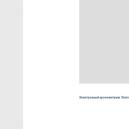
Электронный хронометраж
,
Плат