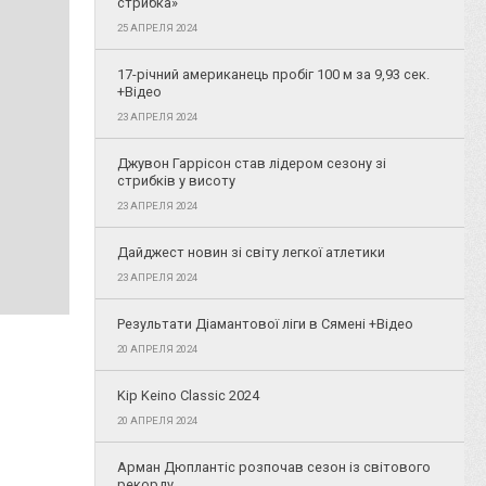
стрибка»
25 АПРЕЛЯ 2024
17-річний американець пробіг 100 м за 9,93 сек.
+Відео
23 АПРЕЛЯ 2024
Джувон Гаррісон став лідером сезону зі
стрибків у висоту
23 АПРЕЛЯ 2024
Дайджест новин зі світу легкої атлетики
23 АПРЕЛЯ 2024
Результати Діамантової ліги в Сямені +Відео
20 АПРЕЛЯ 2024
Kip Keino Classic 2024
20 АПРЕЛЯ 2024
Арман Дюплантіс розпочав сезон із світового
рекорду