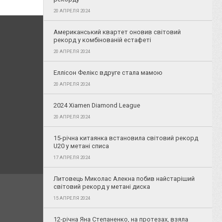
20 АПРЕЛЯ 2024
Американський квартет оновив світовий
рекорд у комбінованій естафеті
20 АПРЕЛЯ 2024
Еллісон Фелікс вдруге стала мамою
20 АПРЕЛЯ 2024
2024 Xiamen Diamond League
20 АПРЕЛЯ 2024
15-річна китаянка встановила світовий рекорд
U20 у метані списа
17 АПРЕЛЯ 2024
Литовець Миколас Алекна побив найстаріший
світовий рекорд у метані диска
15 АПРЕЛЯ 2024
12-річна Яна Степаненко, на протезах, взяла