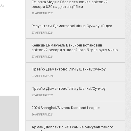
Ефіопка Медіна Ейса встановила світовий
ов
рекорд U20 на дистанції 5 км
.
28 АПРЕЛЯ 2024
Результати Діамантової ліги в Сучжоу +Відео
27 АПРЕЛЯ 2024
Кенієць Еммануель Ваньйоні встановив
світовий рекорд з шосейного бігу на одну милю
27 АПРЕЛЯ 2024
Прев'ю Діамантової ліги у Шанхаї/Сучжоу
27 АПРЕЛЯ 2024
Прев'ю Діамантової ліги у Шанхаї/Сучжоу
27 АПРЕЛЯ 2024
2024 Shanghai/Suzhou Diamond League
26 АПРЕЛЯ 2024
Арман Дюплантіс: «Я і сам не очікував такого