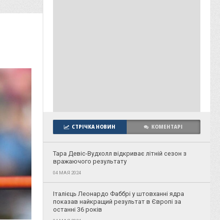
СТРІЧКА НОВИН
КОМЕНТАРІ
Тара Девіс-Вудхолл відкриває літній сезон з
вражаючого результату
04 МАЯ 2024
Італієць Леонардо Фаббрі у штовханні ядра
показав найкращий результат в Європі за
останні 36 років