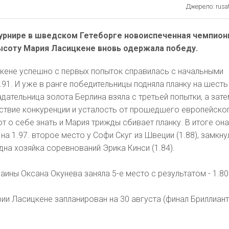
Джерело: rusat
рнире в шведском Гетеборге новоиспеченная чемпион
ысоту Мария Ласицкене вновь одержала победу.
кене успешно с первых попыток справилась с начальными
1.91. И уже в ранге победительницы подняла планку на шесть
адательница золота Берлина взяла с третьей попытки, а зат
утствие конкуренции и усталость от прошедшего европейско
т о себе знать и Мария трижды сбивает планку. В итоге он
а 1.97. второе место у Софи Скуг из Швеции (1.88), замкну
дна хозяйка соревнований Эрика Кинси (1.84).
аины Оксана Окунева заняла 5-е место с результатом - 1.80
ии Ласицкене запланирован на 30 августа (финал Бриллиан