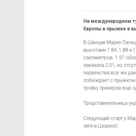
На международном ту
Европы в прыжке в в
В Швеции Мария Ласиц
высотами 1.84, 1.88 и 
сантиметров. 1.97 обл
заказала 2.01, но отс
первенства все же даю
побеждает с прыжком н
тройку призеров еще о
Представительница укр
Следующий старт у Мар
лиги в Цюрихе).