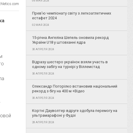
04 МАЯ 2024
hletics.com
Прев'ю чемпіонату світу з легкоатлетичних
естафет 2024
ка
02 МАЯ 2024
15-річна Ангеліна Шепель оновила рекорд
України U18 у штовханні ядра
30 АПРЕЛЯ 2024
ем
Відразу шестеро українок взяли участь в
го
одному забігу на турнірі у Віллемстад
а
30 АПРЕЛЯ 2024
ла
Олександр Погорілко встановив національний
рекорд з бігу на 400 м +Відео
30 АПРЕЛЯ 2024
.
Кортні Дауволтер вдруге здобула перемогу на
товой
ультрамарафоні у Фудзі
28 АПРЕЛЯ 2024