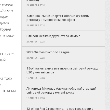
а жизни
20 АПРЕЛЯ 2024
ый этап
Американський квартет оновив світовий
нных
рекорд у комбінованій естафеті
елыми
20 АПРЕЛЯ 2024
оторые
 в свои
Еллісон Фелікс вдруге стала мамою
20 АПРЕЛЯ 2024
2024 Xiamen Diamond League
нциях –
20 АПРЕЛЯ 2024
дный
15-річна китаянка встановила світовий рекорд
U20 у метані списа
из трех
17 АПРЕЛЯ 2024
и
Литовець Миколас Алекна побив найстаріший
сстоянии
світовий рекорд у метані диска
15 АПРЕЛЯ 2024
12-річна Яна Степаненко, на протезах, взяла