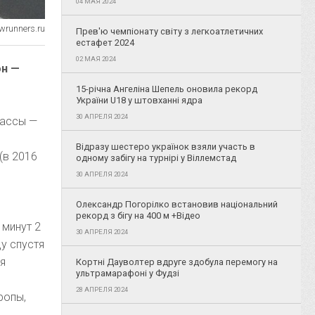
04 МАЯ 2024
wrunners.ru
Прев'ю чемпіонату світу з легкоатлетичних
естафет 2024
02 МАЯ 2024
он —
15-річна Ангеліна Шепель оновила рекорд
України U18 у штовханні ядра
30 АПРЕЛЯ 2024
рассы —
Відразу шестеро українок взяли участь в
(в 2016
одному забігу на турнірі у Віллемстад
30 АПРЕЛЯ 2024
Олександр Погорілко встановив національний
рекорд з бігу на 400 м +Відео
 минут 2
30 АПРЕЛЯ 2024
у спустя
ая
Кортні Дауволтер вдруге здобула перемогу на
ультрамарафоні у Фудзі
28 АПРЕЛЯ 2024
ропы,