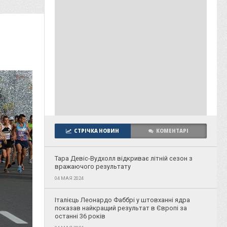
СТРІЧКА НОВИН
КОМЕНТАРІ
Тара Девіс-Вудхолл відкриває літній сезон з
вражаючого результату
04 МАЯ 2024
Італієць Леонардо Фаббрі у штовханні ядра
показав найкращий результат в Європі за
останні 36 років