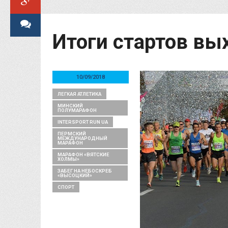
Итоги стартов вы
10/09/2018
ЛЕГКАЯ АТЛЕТИКА
МИНСКИЙ
ПОЛУМАРАФОН
INTERSPORT RUN UA
ПЕРМСКИЙ
МЕЖДУНАРОДНЫЙ
МАРАФОН
МАРАФОН «ВЯТСКИЕ
ХОЛМЫ»
ЗАБЕГ НА НЕБОСКРЕБ
«ВЫСОЦКИЙ»
СПОРТ