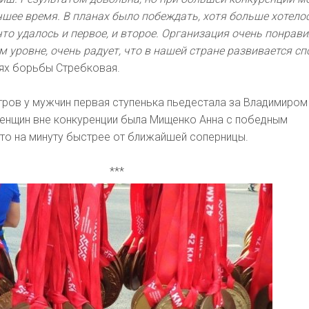
шее время. В планах было побеждать, хотя больше хотело
что удалось и первое, и второе. Организация очень понрави
м уровне, очень радует, что в нашей стране развивается сп
иях борьбы Стребковая.
тров у мужчин первая ступенька пьедестала за Владимиром
 женщин вне конкуренции была Мищенко Анна с победным
 что на минуту быстрее от ближайшей соперницы.
***