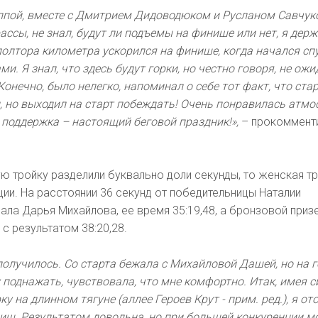
уппой, вместе с Дмитрием Дидоводюком и Русланом Савчук
ассы, не знал, будут ли подъемы на финише или нет, я держ
 полтора километра ускорился на финише, когда начался спу
и. Я знал, что здесь будут горки, но честно говоря, не ожи
Конечно, было нелегко, напоминал о себе тот факт, что ста
 но выходил на старт побеждать! Очень понравилась атмо
 поддержка – настоящий беговой праздник!»,
– прокоммент
 тройку разделили буквально доли секунды, то женская т
ции. На расстоянии 36 секунд от победительницы Наталии
ла Дарья Михайлова, ее время 35:19,48, а бронзовой приз
с результатом 38:20,28.
получилось. Со старта бежала с Михайловой Дашей, но на 
 поднажать, чувствовала, что мне комфортно. Итак, имея 
у на длинном тягуне (аллее Героев Крут - прим. ред.), я о
ниш. Результатом довольна, но при большей конкуренции 