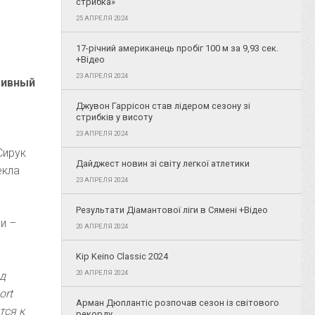
стрибка»
25 АПРЕЛЯ 2024
17-річний американець пробіг 100 м за 9,93 сек.
+Відео
23 АПРЕЛЯ 2024
тивный
Джувон Гаррісон став лідером сезону зі
стрибків у висоту
23 АПРЕЛЯ 2024
Сирук
Дайджест новин зі світу легкої атлетики
екла
23 АПРЕЛЯ 2024
Результати Діамантової ліги в Сямені +Відео
и –
20 АПРЕЛЯ 2024
Kip Keino Classic 2024
20 АПРЕЛЯ 2024
яд
ort
Арман Дюплантіс розпочав сезон із світового
тся к
рекорду