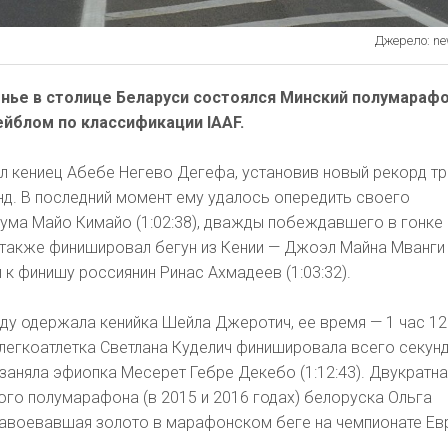
Джерело: ne
нье в столице Беларуси состоялся Минский полумараф
ейблом по классификации IAAF.
л кениец Абебе Негево Дегефа, установив новый рекорд т
унд. В последний момент ему удалось опередить своего
ума Майо Кимайо (1:02:38), дважды побеждавшего в гонке 
м также финишировал бегун из Кении — Джоэл Майна Мванги
л к финишу россиянин Ринас Ахмадеев (1:03:32).
ду одержала кенийка Шейла Джеротич, ее время — 1 час 12
легкоатлетка Светлана Куделич финишировала всего секунд
о заняла эфиопка Месерет Гебре Декебо (1:12:43). Двукратн
го полумарафона (в 2015 и 2016 годах) белоруска Ольга
 завоевавшая золото в марафонском беге на чемпионате Ев