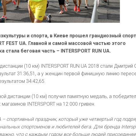
изкультуры и спорта, в Киеве прошел грандиозный спор
T FEST UA. Главной и самой массовой частью этого
ка стала беговая часть – INTERSPORT RUN UA.
дистанции (10 км) INTERSPORT RUN UA 2018 стали Дмитрий 
зультат 31:36,51, а у женщин первой финишную линию перес
езультатом 34:42,65.
й дистанции (10 км) получил памятную медаль, а победител
 магазинов INTERSPORT на 12 000 гривен.
 UA – спортивный праздник, который уже четвертый год подр
альных спортсменов и любителей бега. Для бренда Intersp
важно, что с каждым годом все больше людей присоединяе