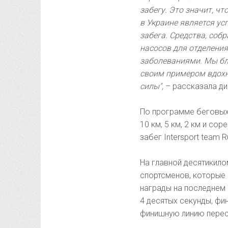
забегу. Это значит, ч
в Украине является ус
забега. Средства, соб
насосов для отделени
заболеваниями. Мы бла
своим примером вдохн
силы",
– рассказала ди
По программе беговых
10 км, 5 км, 2 км и со
забег Intersport team R
На главной десятикило
спортсменов, которые 
награды на последнем 
4 десятых секунды, фин
финишную линию перес