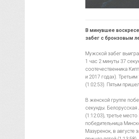
В минувшее воскресе
забег с бронзовым л
Мужской забег выигра
1 час 2 минуты 37 сек
соотечественника Кипт
и 2017 годах). Третьи
(1:02:53). Пятым прише
В женской группе побе
секунды. Белорусская 
(1:12:03), третье мест
победительница Минско
Мазуренок, в августе
пришла пятой (1:13:58).