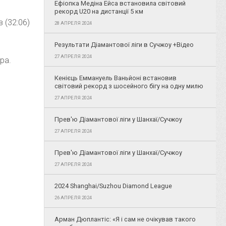
Ефіопка Медіна Ейса встановила світовий
рекорд U20 на дистанції 5 км
 (32:06)
28 АПРЕЛЯ 2024
Результати Діамантової ліги в Сучжоу +Відео
27 АПРЕЛЯ 2024
ра.
Кенієць Еммануель Ваньйоні встановив
світовий рекорд з шосейного бігу на одну милю
27 АПРЕЛЯ 2024
Прев'ю Діамантової ліги у Шанхаї/Сучжоу
27 АПРЕЛЯ 2024
Прев'ю Діамантової ліги у Шанхаї/Сучжоу
27 АПРЕЛЯ 2024
2024 Shanghai/Suzhou Diamond League
26 АПРЕЛЯ 2024
Арман Дюплантіс: «Я і сам не очікував такого