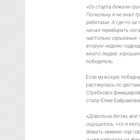
«Со старта бежали гр
Поскольку я не знал тр
ребятами. А где-то за
начал перебирать ногам
настолько серьезные. 
вторую неделю подряд,
много людей, хорошая
победитель.
Если мужскую победную
растянулась по дистан
Стребкової финиширова
стала Юлия Байрамова 
«Довольна бегом, все 
ощущалось, что я могу
бежать именно под горк
и уже работала на фи