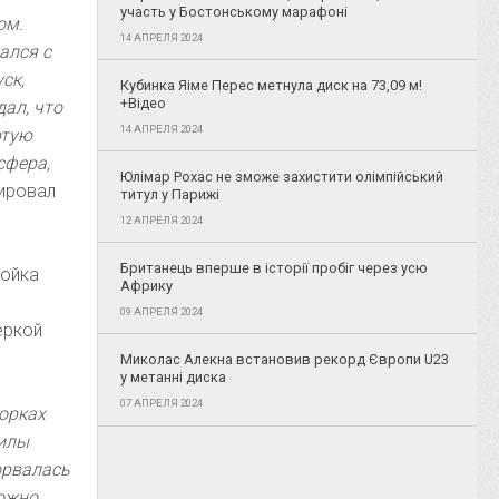
участь у Бостонському марафоні
ом.
14 АПРЕЛЯ 2024
ался с
ск,
Кубинка Яіме Перес метнула диск на 73,09 м!
+Відео
дал, что
14 АПРЕЛЯ 2024
ртую
сфера,
Юлімар Рохас не зможе захистити олімпійський
ировал
титул у Парижі
12 АПРЕЛЯ 2024
Британець вперше в історії пробіг через усю
ройка
Африку
09 АПРЕЛЯ 2024
еркой
Миколас Алекна встановив рекорд Європи U23
у метанні диска
07 АПРЕЛЯ 2024
горках
силы
торвалась
можно