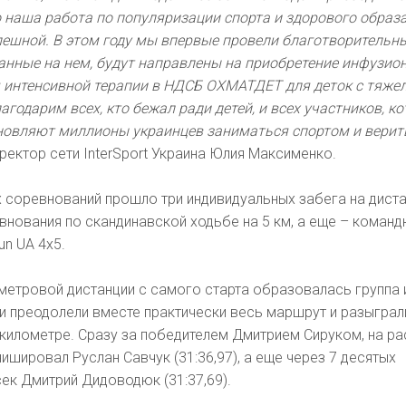
то наша работа по популяризации спорта и здорового образ
пешной. В этом году мы впервые провели благотворительн
ранные на нем, будут направлены на приобретение инфузио
я интенсивной терапии в НДСБ ОХМАТДЕТ для деток с тяж
годарим всех, кто бежал ради детей, и всех участников, к
овляют миллионы украинцев заниматься спортом и верить
ректор сети InterSport Украина Юлия Максименко.
 соревнований прошло три индивидуальных забега на диста
ревнования по скандинавской ходьбе на 5 км, а еще – коман
un UA 4x5.
метровой дистанции с самого старта образовалась группа 
и преодолели вместе практически весь маршрут и разыграл
километре. Сразу за победителем Дмитрием Сируком, на ра
ишировал Руслан Савчук (31:36,97), а еще через 7 десятых
ек Дмитрий Дидоводюк (31:37,69).