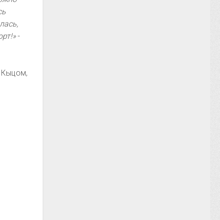
сь
лась,
орт!»
-
 Кыцом,