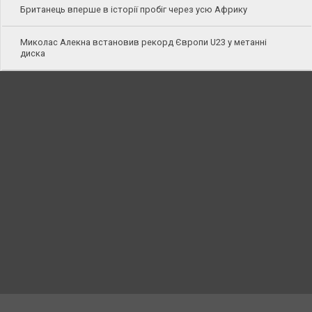
Британець вперше в історії пробіг через усю Африку
Миколас Алекна встановив рекорд Європи U23 у метанні
диска