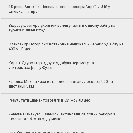
15-річна Ангеліна Шепель оновила рекорд України U18 у
штовханні ядра
Відразу шестеро українок взяли участь в одному забігу на
турнірі у Віллемстад
Олександр Погорілко встановив національний рекорд з бігу на
400 м +Відео
Кортні Дауволтер вдруге здобула перемогу на
ультрамарафоні у Фудзі
Ефіопка Медіна Ейса встановила світовий рекорд U20 на
дистанції 5 км
Результати Діамантової ліги в Сучжоу +Відео
Кенієць Еммануель Ваньйоні встановив світовий рекорд з
шосейного бігу на одну милю
Прев'ю Діамантової ліги у Шанхаї/Сучжоу