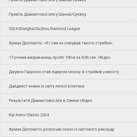
Прев'ю Діамантової ліги у Шанхаї/Сучжоу
2024 Shanghai/Suzhou Diamond League
Арман Дюплантіс: «Я і сам не очікував такого стрибка»
17-річний американець пробіг 100 м за 9,93 сек. +Відео
Джувон Гаррісон став лідером сезону зі стрибків у висоту
Дайджест новин зі світу легкої атлетики
Результати Діамантової ліги в Сямені +Відео
Kip Keino Classic 2024
Арман Дюплантіс розпочав сезон із світового рекорду