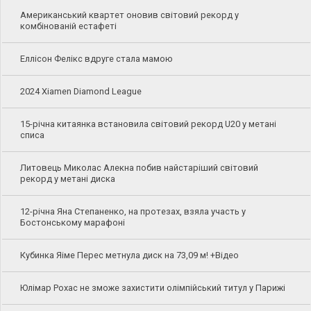
Американський квартет оновив світовий рекорд у
комбінованій естафеті
Еллісон Фелікс вдруге стала мамою
2024 Xiamen Diamond League
15-річна китаянка встановила світовий рекорд U20 у метані
списа
Литовець Миколас Алекна побив найстаріший світовий
рекорд у метані диска
12-річна Яна Степаненко, на протезах, взяла участь у
Бостонському марафоні
Кубинка Яіме Перес метнула диск на 73,09 м! +Відео
Юлімар Рохас не зможе захистити олімпійський титул у Парижі