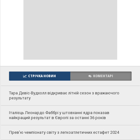
СТРІЧКА НОВИН
КОМЕНТАРІ
Тара Девіс-Вудхолл відкриває літній сезон з вражаючого
результату
Італієць Леонардо Фаббрі у штовханні ядра показав
найкращий результат в Європі за останні 36 років
Прев'ю чемпіонату світу з легкоатлетичних естафет 2024