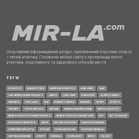
Спортивний інформаційний ресурс, присвячений Королеві спорту
– легкій атлетиці. Головною місією сайту є пропаганда легкої
атлетики, спортивного та здорового способу життя.
ТЕГИ
ATHLETICS
BUDAPEST2023
EUROPEAN ATHLETICS
HIGH JUMP
IAAF
IAAF WORLD CHAMPIONSHIPS
JUMPS
LONG JUMP
MARATHON
OLYMPIC GAMES
OREGON22
POLE VAULT
RUN
RUNNER’S WORLD
RUNNING
SPORT
SPORTS
THROWS
TRACK AND FIELD
UKRAINE
WANDA DIAMOND LEAGUE
WORLD ATHLETICS
WORLD ATHLETICS CHAMPIONSHIPS
WORLD ATHLETICS INDOOR TOUR
БЕГ
БЕГ ПО ШОССЕ
БРИЛЛИАНТОВАЯ ЛИГА
ВФЛА
ЛЕГКАЯ АТЛЕТИКА
МАРИЯ ЛАСИЦКЕНЕ
ОЛИМПИЙСКИЕ ИГРЫ
РОССИЯ
СБОРНАЯ РОССИИ
СБОРНАЯ УКРАИНЫ
СЕРГЕЙ ШУБЕНКОВ
СПОРТ
УКРАИНА
УСЭЙН БОЛТ
ФЛАУ
ЧМ-2017