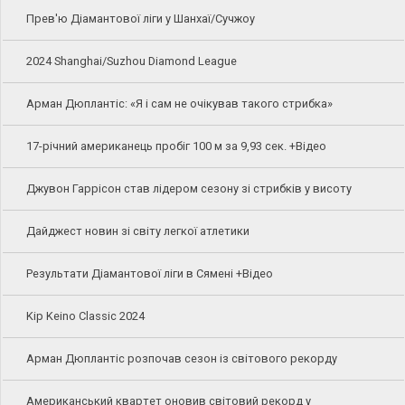
Прев'ю Діамантової ліги у Шанхаї/Сучжоу
2024 Shanghai/Suzhou Diamond League
Арман Дюплантіс: «Я і сам не очікував такого стрибка»
17-річний американець пробіг 100 м за 9,93 сек. +Відео
Джувон Гаррісон став лідером сезону зі стрибків у висоту
Дайджест новин зі світу легкої атлетики
Результати Діамантової ліги в Сямені +Відео
Kip Keino Classic 2024
Арман Дюплантіс розпочав сезон із світового рекорду
Американський квартет оновив світовий рекорд у