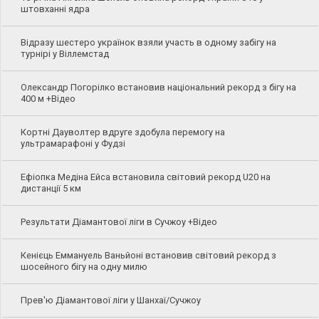
штовханні ядра
Відразу шестеро українок взяли участь в одному забігу на
турнірі у Віллемстад
Олександр Погорілко встановив національний рекорд з бігу на
400 м +Відео
Кортні Дауволтер вдруге здобула перемогу на
ультрамарафоні у Фудзі
Ефіопка Медіна Ейса встановила світовий рекорд U20 на
дистанції 5 км
Результати Діамантової ліги в Сучжоу +Відео
Кенієць Еммануель Ваньйоні встановив світовий рекорд з
шосейного бігу на одну милю
Прев'ю Діамантової ліги у Шанхаї/Сучжоу