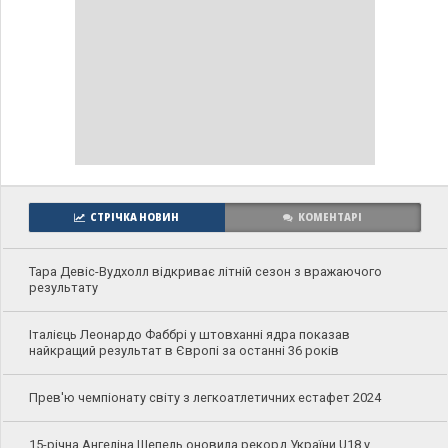
СТРІЧКА НОВИН
КОМЕНТАРІ
Тара Девіс-Вудхолл відкриває літній сезон з вражаючого
результату
Італієць Леонардо Фаббрі у штовханні ядра показав
найкращий результат в Європі за останні 36 років
Прев'ю чемпіонату світу з легкоатлетичних естафет 2024
15-річна Ангеліна Шепель оновила рекорд України U18 у