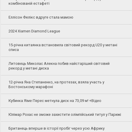
комбінованій естафеті
Еллісон Фелікс вдруге стала мамою
2024 Xiamen Diamond League
15-річна китаянка встановила світовий рекорд U20 у метані
списа
Литовець Миколас Алекна побив найстаріший світовий
рекорд у метані диска
12-річна Яна Степаненко, на протезах, взяла участь у
Бостонському марафоні
Кубинка Яіме Перес метнула диск на 73,09 м! +Відео
Юлімар Рохас не зможе захистити олімпійський титул у Парижі
Британець вперше в історії пробіг через усю Африку