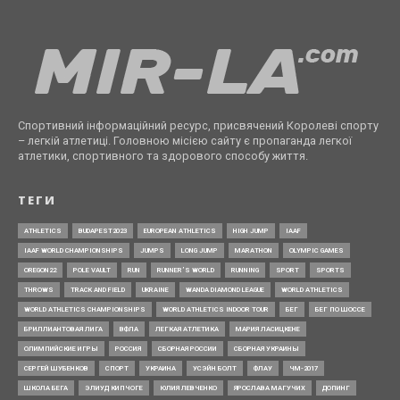
Спортивний інформаційний ресурс, присвячений Королеві спорту
– легкій атлетиці. Головною місією сайту є пропаганда легкої
атлетики, спортивного та здорового способу життя.
ТЕГИ
ATHLETICS
BUDAPEST2023
EUROPEAN ATHLETICS
HIGH JUMP
IAAF
IAAF WORLD CHAMPIONSHIPS
JUMPS
LONG JUMP
MARATHON
OLYMPIC GAMES
OREGON22
POLE VAULT
RUN
RUNNER’S WORLD
RUNNING
SPORT
SPORTS
THROWS
TRACK AND FIELD
UKRAINE
WANDA DIAMOND LEAGUE
WORLD ATHLETICS
WORLD ATHLETICS CHAMPIONSHIPS
WORLD ATHLETICS INDOOR TOUR
БЕГ
БЕГ ПО ШОССЕ
БРИЛЛИАНТОВАЯ ЛИГА
ВФЛА
ЛЕГКАЯ АТЛЕТИКА
МАРИЯ ЛАСИЦКЕНЕ
ОЛИМПИЙСКИЕ ИГРЫ
РОССИЯ
СБОРНАЯ РОССИИ
СБОРНАЯ УКРАИНЫ
СЕРГЕЙ ШУБЕНКОВ
СПОРТ
УКРАИНА
УСЭЙН БОЛТ
ФЛАУ
ЧМ-2017
ШКОЛА БЕГА
ЭЛИУД КИПЧОГЕ
ЮЛИЯ ЛЕВЧЕНКО
ЯРОСЛАВА МАГУЧИХ
ДОПИНГ