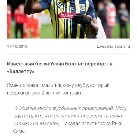
17/10/2018
Джерело: sports.ru
Известный бегун Усэйн Болт не перейдет в
«Валлетту».
Ямаец отказал мальтийскому клубу, который
предлагал ему 2-летний контракт.
«У Усэйна много футбольных предложений. Могу
подтвердить, что он не хочет продолжать свою
карьеру на Мальте»,
– сказал агент игрока Рики
Симс.