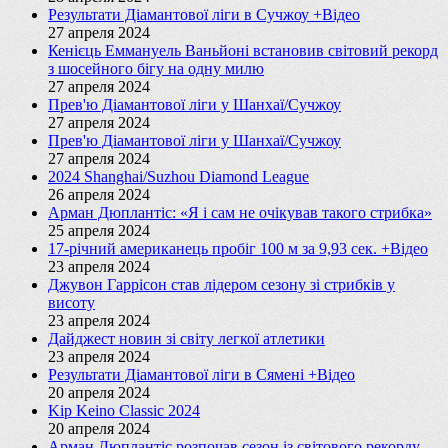
Результати Діамантової ліги в Сучжоу +Відео
27 апреля 2024
Кенієць Еммануель Ваньйоні встановив світовий рекорд
з шосейного бігу на одну милю
27 апреля 2024
Прев'ю Діамантової ліги у Шанхаї/Сучжоу
27 апреля 2024
Прев'ю Діамантової ліги у Шанхаї/Сучжоу
27 апреля 2024
2024 Shanghai/Suzhou Diamond League
26 апреля 2024
Арман Дюплантіс: «Я і сам не очікував такого стрибка»
25 апреля 2024
17-річний американець пробіг 100 м за 9,93 сек. +Відео
23 апреля 2024
Джувон Гаррісон став лідером сезону зі стрибків у
висоту
23 апреля 2024
Дайджест новин зі світу легкої атлетики
23 апреля 2024
Результати Діамантової ліги в Сямені +Відео
20 апреля 2024
Kip Keino Classic 2024
20 апреля 2024
Арман Дюплантіс розпочав сезон із світового рекорду