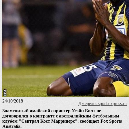
24/10/2018
Джерело: sport-express.ru
Знаменитый ямайский спринтер Усэйн Болт не
договорился о контракте с австралийским футбольным
клубом "Сентрал Кост Марринерс", сообщает Fox Sports
Australia.