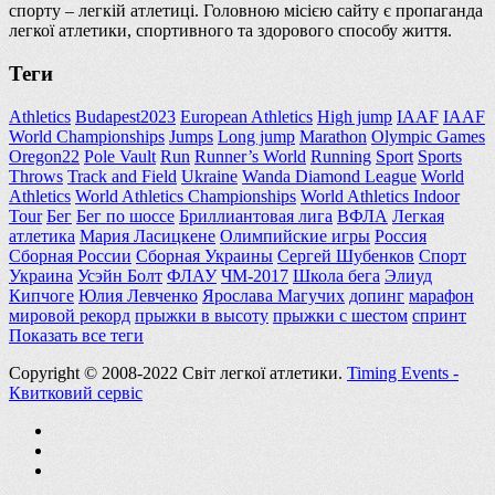
спорту – легкій атлетиці. Головною місією сайту є пропаганда
легкої атлетики, спортивного та здорового способу життя.
Теги
Athletics
Budapest2023
European Athletics
High jump
IAAF
IAAF
World Championships
Jumps
Long jump
Marathon
Olympic Games
Oregon22
Pole Vault
Run
Runner’s World
Running
Sport
Sports
Throws
Track and Field
Ukraine
Wanda Diamond League
World
Athletics
World Athletics Championships
World Athletics Indoor
Tour
Бег
Бег по шоссе
Бриллиантовая лига
ВФЛА
Легкая
атлетика
Мария Ласицкене
Олимпийские игры
Россия
Сборная России
Сборная Украины
Сергей Шубенков
Спорт
Украина
Усэйн Болт
ФЛАУ
ЧМ-2017
Школа бега
Элиуд
Кипчоге
Юлия Левченко
Ярослава Магучих
допинг
марафон
мировой рекорд
прыжки в высоту
прыжки с шестом
спринт
Показать все теги
Copyright © 2008-2022 Світ легкої атлетики.
Timing Events -
Квитковий сервіс