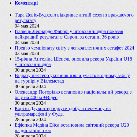
Коментарі
Тара Девіс-Вудхолл відкриває літній сезон з вражаючого
результату
04 мая 2024
Італієць Леонардо Фаббрі у штовханні ядра показав
найкращий результат в Європі за останні 36 років
04 мая 2024
Прев'ю чемпіонату світу з легкоатлетичних естафет 2024
02 мая 2024
15-річна Ангеліна Шепель оновила рекорд України U18
у штовханні ядра
30 апреля 2024
Відразу шестеро українок взяли участь в одному забігу
на турнірі у Віллемстад
30 апреля 2024
Олександр Погорілко встановив національний рекорд з
бігу на 400 м +Відео
30 апреля 2024
Кортні Дауволтер вдруге здобула перемогу на
ультрамарафоні у Фудзі
28 апреля 2024
Ефіопка Медіна Ейса встановила світовий рекорд U20
на дистанції 5 км
28 апреля 2024