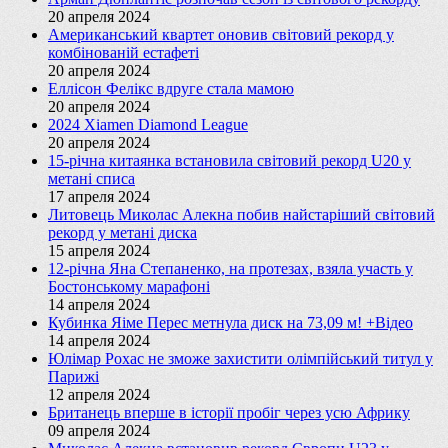
20 апреля 2024
Американський квартет оновив світовий рекорд у
комбінованій естафеті
20 апреля 2024
Еллісон Фелікс вдруге стала мамою
20 апреля 2024
2024 Xiamen Diamond League
20 апреля 2024
15-річна китаянка встановила світовий рекорд U20 у
метані списа
17 апреля 2024
Литовець Миколас Алекна побив найстаріший світовий
рекорд у метані диска
15 апреля 2024
12-річна Яна Степаненко, на протезах, взяла участь у
Бостонському марафоні
14 апреля 2024
Кубинка Яіме Перес метнула диск на 73,09 м! +Відео
14 апреля 2024
Юлімар Рохас не зможе захистити олімпійський титул у
Парижі
12 апреля 2024
Британець вперше в історії пробіг через усю Африку
09 апреля 2024