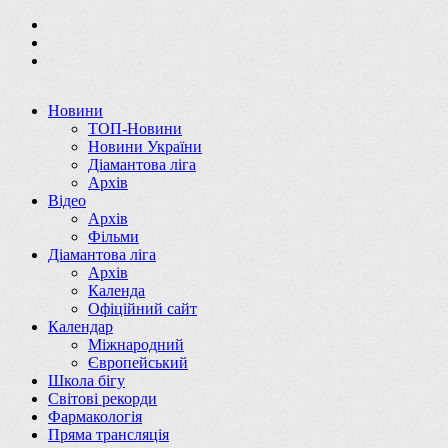
Новини
ТОП-Новини
Новини України
Діамантова ліга
Архів
Відео
Архів
Фільми
Діамантова ліга
Архів
Календа
Офіційний сайт
Календар
Міжнародний
Європейський
Школа бігу
Світові рекорди
Фармакологія
Пряма трансляція