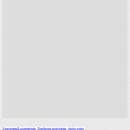
Электронный хронометраж
,
Платформа регистрации
,
timing events