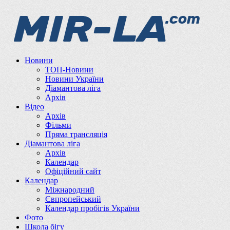
Новини
ТОП-Новини
Новини України
Діамантова ліга
Архів
Відео
Архів
Фільми
Пряма трансляція
Діамантова ліга
Архів
Календар
Офіційний сайт
Календар
Міжнародний
Євпропейський
Календар пробігів України
Фото
Школа бігу