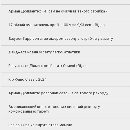
Арман Дюплантіс: «Я і сам не очікував такого стрибка»
17-річний американець пробіг 100 м за 9,93 сек. +Відео
Джувон Гаррісон став лідером сезону зі стрибків у висоту
Дайджест новин зі світу легкої атлетики
Результати Діамантової ліги в Сямені +Відео
Kip Keino Classic 2024
Арман Дюплантіс розпочав сезон із світового рекорду
Американський квартет оновив світовий рекорд у
комбінованій естафеті
Еллісон Фелікс вдруге стала мамою