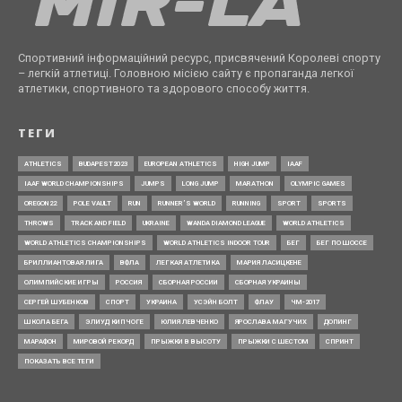
Спортивний інформаційний ресурс, присвячений Королеві спорту
– легкій атлетиці. Головною місією сайту є пропаганда легкої
атлетики, спортивного та здорового способу життя.
ТЕГИ
ATHLETICS
BUDAPEST2023
EUROPEAN ATHLETICS
HIGH JUMP
IAAF
IAAF WORLD CHAMPIONSHIPS
JUMPS
LONG JUMP
MARATHON
OLYMPIC GAMES
OREGON22
POLE VAULT
RUN
RUNNER’S WORLD
RUNNING
SPORT
SPORTS
THROWS
TRACK AND FIELD
UKRAINE
WANDA DIAMOND LEAGUE
WORLD ATHLETICS
WORLD ATHLETICS CHAMPIONSHIPS
WORLD ATHLETICS INDOOR TOUR
БЕГ
БЕГ ПО ШОССЕ
БРИЛЛИАНТОВАЯ ЛИГА
ВФЛА
ЛЕГКАЯ АТЛЕТИКА
МАРИЯ ЛАСИЦКЕНЕ
ОЛИМПИЙСКИЕ ИГРЫ
РОССИЯ
СБОРНАЯ РОССИИ
СБОРНАЯ УКРАИНЫ
СЕРГЕЙ ШУБЕНКОВ
СПОРТ
УКРАИНА
УСЭЙН БОЛТ
ФЛАУ
ЧМ-2017
ШКОЛА БЕГА
ЭЛИУД КИПЧОГЕ
ЮЛИЯ ЛЕВЧЕНКО
ЯРОСЛАВА МАГУЧИХ
ДОПИНГ
МАРАФОН
МИРОВОЙ РЕКОРД
ПРЫЖКИ В ВЫСОТУ
ПРЫЖКИ С ШЕСТОМ
СПРИНТ
ПОКАЗАТЬ ВСЕ ТЕГИ