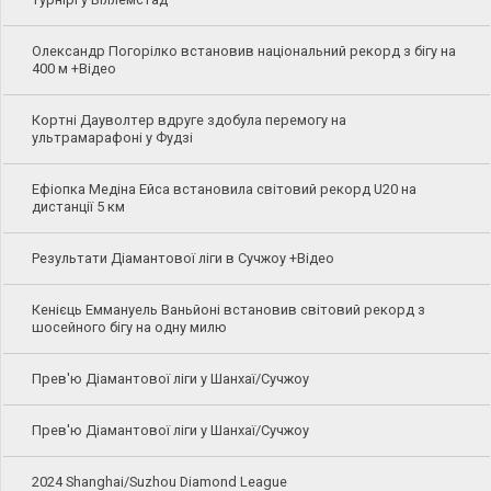
Олександр Погорілко встановив національний рекорд з бігу на
400 м +Відео
Кортні Дауволтер вдруге здобула перемогу на
ультрамарафоні у Фудзі
Ефіопка Медіна Ейса встановила світовий рекорд U20 на
дистанції 5 км
Результати Діамантової ліги в Сучжоу +Відео
Кенієць Еммануель Ваньйоні встановив світовий рекорд з
шосейного бігу на одну милю
Прев'ю Діамантової ліги у Шанхаї/Сучжоу
Прев'ю Діамантової ліги у Шанхаї/Сучжоу
2024 Shanghai/Suzhou Diamond League